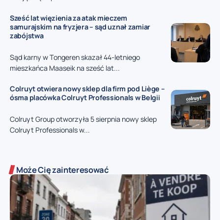
Sześć lat więzienia za atak mieczem
samurajskim na fryzjera – sąd uznał zamiar
zabójstwa
Sąd karny w Tongeren skazał 44-letniego
mieszkańca Maaseik na sześć lat...
Colruyt otwiera nowy sklep dla firm pod Liège –
ósma placówka Colruyt Professionals w Belgii
Colruyt Group otworzyła 5 sierpnia nowy sklep
Colruyt Professionals w...
Może Cię zainteresować