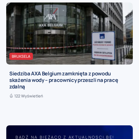
BRUKSELA
Siedziba AXA Belgium zamknięta z powodu
skażenia wody – pracownicy przeszli na pracę
zdalną
122 Wyświetleń
BĄDŹ NA BIEŻĄCO Z AKTUALNOSCI.BE!