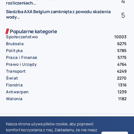
rozliczeniach...
Siedziba AXA Belgium zamknięta z powodu skażenia
wody...
Popularne kategorie
Społeczeństwo
10003
Bruksela
6275
Polityka
5785
Praca i Finanse
5775
Prawo i Urzędy
4764
Transport
4249
Świat
2270
Flandria
1316
Antwerpen
1239
Walonia
1182
© Aktualnosci.be – All Right Reserved 2016-2026
Nasza strona używa plików cookie, aby poprawić
komfort korzystania z niej. Zakładamy, że nie masz