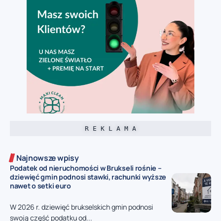
R E K L A M A
Najnowsze wpisy
Podatek od nieruchomości w Brukseli rośnie –
dziewięć gmin podnosi stawki, rachunki wyższe
nawet o setki euro
W 2026 r. dziewięć brukselskich gmin podnosi
swoją część podatku od...