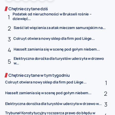
Chętnie czytane dziś
Podatek od nieruchomości w Brukseli rośnie –
dziewięć...
Sześć lat więzienia za atak mieczem samurajskim na...
Colruyt otwiera nowy sklep dla firm pod Liège...
Hasselt zamienia się w scenę pod gołym niebem...
Elektryczna dorożka dla turystów uderzyła w drzewo
w...
Chętnie czytane w tym tygodniu
Colruyt otwiera nowy sklep dla firm pod Liège...
Hasselt zamienia się w scenę pod gołym niebem...
Elektryczna dorożka dla turystów uderzyła w drzewo w...
Trybunał Konstytucyjny rozszerza prawo do błędu w