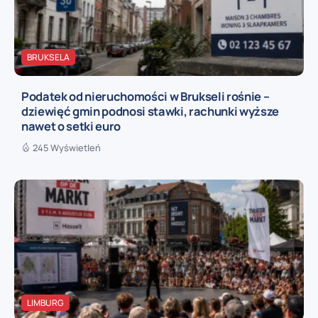
BRUKSELA
Podatek od nieruchomości w Brukseli rośnie –
dziewięć gmin podnosi stawki, rachunki wyższe
nawet o setki euro
245 Wyświetleń
LIMBURG