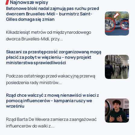
Najnowsze wpisy
Betonowe bloki nadal zajmują pas ruchu przed
dworcem Bruxelles-Midi – burmistrz Saint-
Gilles domaga się zmian
Kilkadziesiąt metrów od międzynarodowego
dworca Bruxelles-Midi, przy...
Skazani za przestępczość zorganizowaną mogą
płacić za pobyt w więzieniu – nowy projekt
ministerstwa sprawiedliwości
Podczas ostatniego przed wakacyjną przerwą
posiedzenia rady ministrów...
Rząd chce walczyć z mową nienawiści w sieci z
pomocą influencerów – kampania ruszy we
wrześniu
Rząd Barta De Wevera zamierza zaangażować
influencerów do walki z...