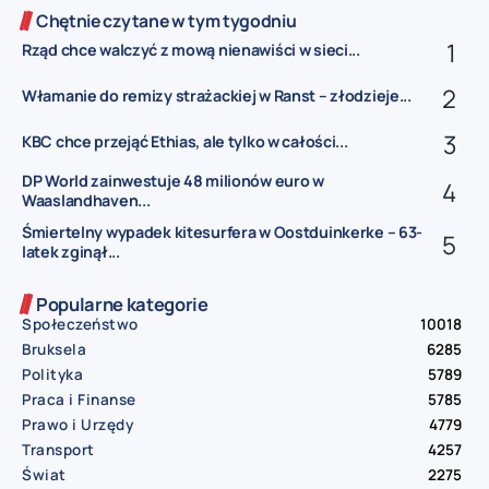
Chętnie czytane w tym tygodniu
Rząd chce walczyć z mową nienawiści w sieci...
Włamanie do remizy strażackiej w Ranst – złodzieje...
KBC chce przejąć Ethias, ale tylko w całości...
DP World zainwestuje 48 milionów euro w
Waaslandhaven...
Śmiertelny wypadek kitesurfera w Oostduinkerke – 63-
latek zginął...
Popularne kategorie
Społeczeństwo
10018
Bruksela
6285
Polityka
5789
Praca i Finanse
5785
Prawo i Urzędy
4779
Transport
4257
Świat
2275