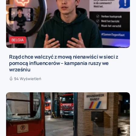
BELGIA
Rząd chce walczyć z mową nienawiści w sieci z
pomocą influencerów – kampania ruszy we
wrześniu
94 Wyświetleń