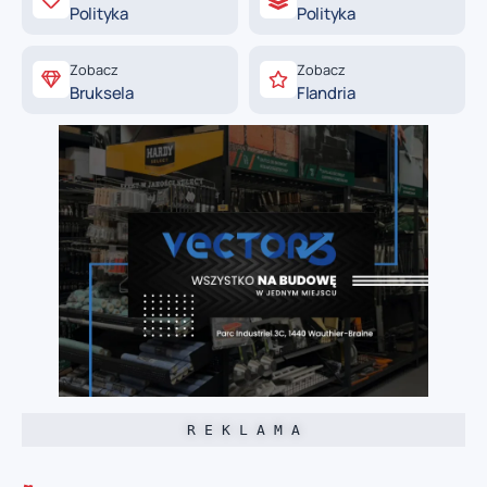
Polityka
Polityka
Zobacz
Zobacz
Bruksela
Flandria
R E K L A M A