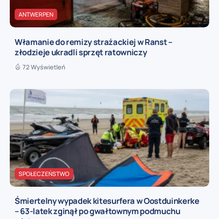
ANTWERPEN
Włamanie do remizy strażackiej w Ranst –
złodzieje ukradli sprzęt ratowniczy
72 Wyświetleń
SPOŁECZEŃSTWO
Śmiertelny wypadek kitesurfera w Oostduinkerke
– 63-latek zginął po gwałtownym podmuchu