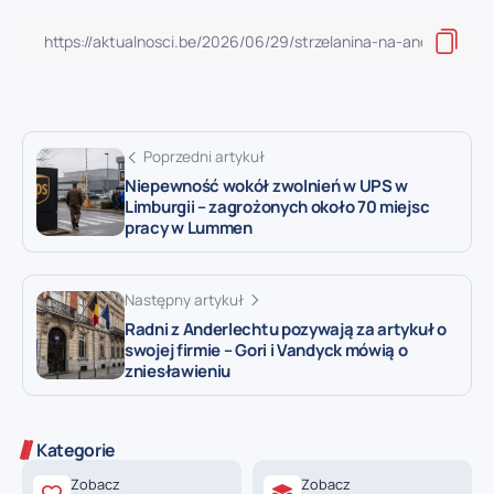
Poprzedni artykuł
Niepewność wokół zwolnień w UPS w
Limburgii – zagrożonych około 70 miejsc
pracy w Lummen
Następny artykuł
Radni z Anderlechtu pozywają za artykuł o
swojej firmie – Gori i Vandyck mówią o
zniesławieniu
Kategorie
Zobacz
Zobacz