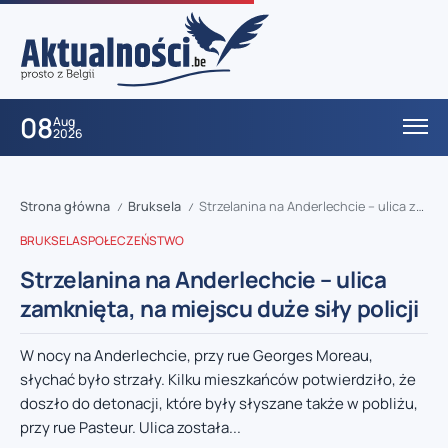
08
Aug
2026
Strona główna
Bruksela
Strzelanina na Anderlechcie – ulica zamknięta, na miejscu duże siły policji
/
/
BRUKSELA
SPOŁECZEŃSTWO
Strzelanina na Anderlechcie – ulica
zamknięta, na miejscu duże siły policji
W nocy na Anderlechcie, przy rue Georges Moreau,
słychać było strzały. Kilku mieszkańców potwierdziło, że
doszło do detonacji, które były słyszane także w pobliżu,
przy rue Pasteur. Ulica została...