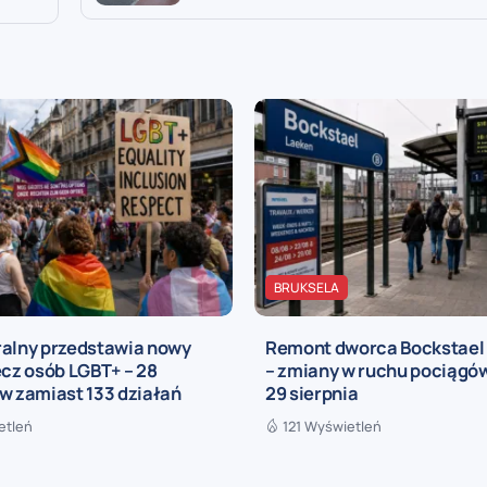
BRUKSELA
ralny przedstawia nowy
Remont dworca Bockstael
ecz osób LGBT+ – 28
– zmiany w ruchu pociągów
w zamiast 133 działań
29 sierpnia
etleń
121 Wyświetleń