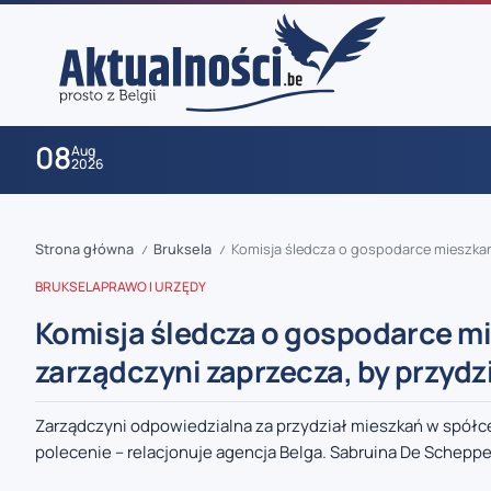
08
Aug
2026
Strona główna
Bruksela
Komisja śledcza o gospodarce mieszkanio
/
/
BRUKSELA
PRAWO I URZĘDY
Komisja śledcza o gospodarce mi
zarządczyni zaprzecza, by przyd
zaobserwuj nas
Zarządczyni odpowiedzialna za przydział mieszkań w spółce 
polecenie – relacjonuje agencja Belga. Sabruina De Schepper
zaobserwuj nas