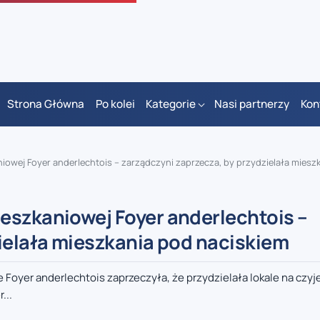
Strona Główna
Po kolei
Kategorie
Nasi partnerzy
Kon
wej Foyer anderlechtois – zarządczyni zaprzecza, by przydzielała mieszkani
eszkaniowej Foyer anderlechtois –
zielała mieszkania pod naciskiem
Foyer anderlechtois zaprzeczyła, że przydzielała lokale na czyj
...