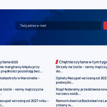
ytane dziś
Chętnie czytane w tym tyg
ne marginesy błędu przy
Strzały na Uccle – ranny mężczy
prędkości pozostają bez...
do...
 katastrofy w Marcinelle –
Opłaty Recupel wzrosną od 2027
podwyżki...
na Uccle – ranny mężczyzna
Rząd federalny przedstawia now
..
na rzecz osób...
ecupel wzrosną od 2027 roku –
Remont dworca Bockstael na La
...
zmiany w...