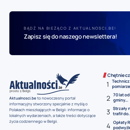
BĄDŹ NA BIEŻĄCO Z AKTUALNOSCI.BE!
Zapisz się do naszego newslettera!
Chętnie cz
Technicz
pomiarze 
70 lat od
Aktualnosci.be
to nowoczesny portal
gminy...
informacyjny stworzony specjalnie z myślą o
Strzały 
Polakach mieszkających w Belgii: informacje o
trafił do.
lokalnych wydarzeniach, a także treści dotyczące
życia codziennego w Belgii.
Opłaty R
podwyżki