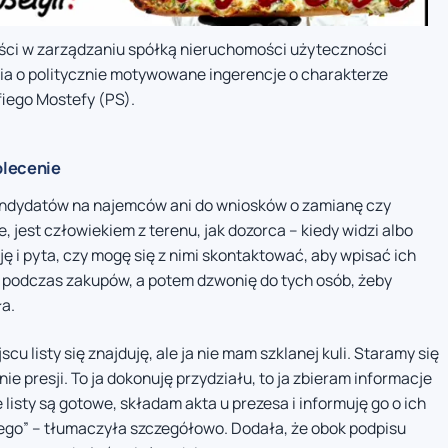
ści w zarządzaniu spółką nieruchomości użyteczności
nia o politycznie motywowane ingerencje o charakterze
fiego Mostefy (PS).
olecenie
kandydatów na najemców ani do wniosków o zamianę czy
e, jest człowiekiem z terenu, jak dozorca – kiedy widzi albo
ję i pyta, czy mogę się z nimi skontaktować, aby wpisać ich
 podczas zakupów, a potem dzwonię do tych osób, żeby
ła.
cu listy się znajduję, ale ja nie mam szklanej kuli. Staramy się
ie presji. To ja dokonuję przydziału, to ja zbieram informacje
isty są gotowe, składam akta u prezesa i informuję go o ich
ego” – tłumaczyła szczegółowo. Dodała, że obok podpisu