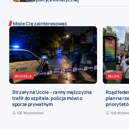
Może Cię zainteresować
BRUKSELA
BELGIA
Strzały na Uccle – ranny mężczyzna
Rząd fede
trafił do szpitala, policja mówi o
plan na rz
sporze prywatnym
priorytetó
126 Wyświetleń
109 Wyświ