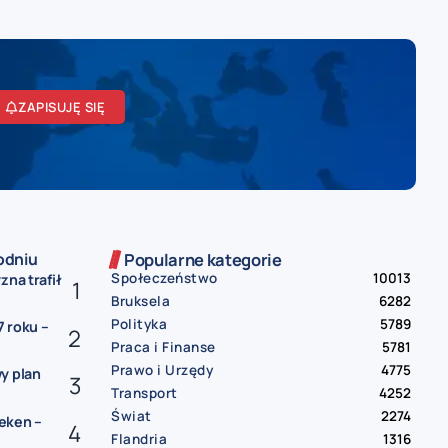
ZAPISUJĘ SIĘ
odniu
Popularne kategorie
Społeczeństwo
10013
zna trafił
Bruksela
6282
Polityka
5789
 roku –
Praca i Finanse
5781
Prawo i Urzędy
4775
y plan
Transport
4252
Świat
2274
eken –
Flandria
1316