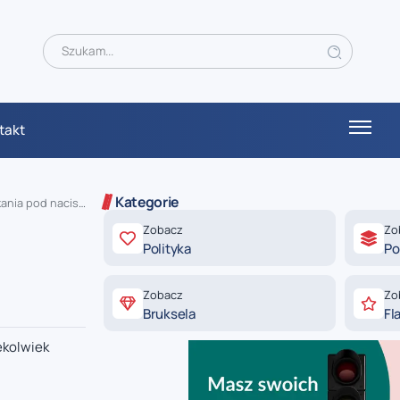
takt
Kategorie
a pod naciskiem
Zobacz
Zo
Polityka
Po
Zobacz
Zo
Bruksela
Fl
ekolwiek