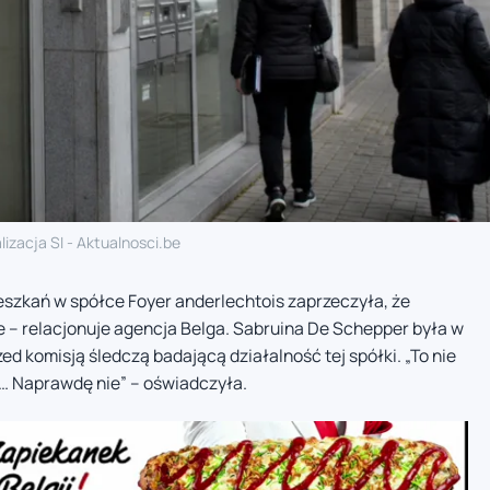
lizacja SI - Aktualnosci.be
eszkań w spółce Foyer anderlechtois zaprzeczyła, że
ie – relacjonuje agencja Belga. Sabruina De Schepper była w
ed komisją śledczą badającą działalność tej spółki. „To nie
ć… Naprawdę nie” – oświadczyła.