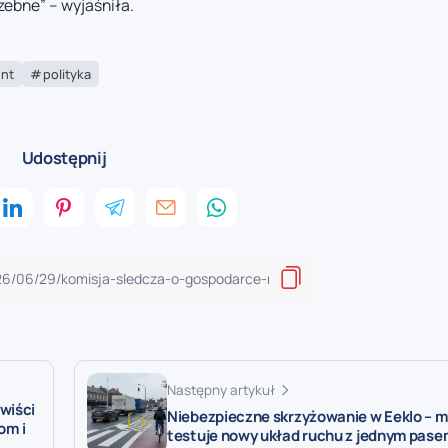
trzebne” – wyjaśniła.
nt
polityka
Udostępnij
Następny artykuł
wiści
Niebezpieczne skrzyżowanie w Eeklo – m
om i
testuje nowy układ ruchu z jednym pase