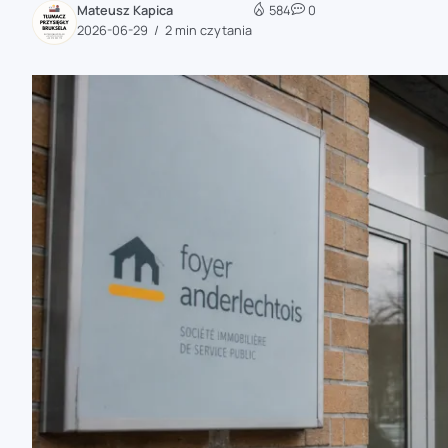
Mateusz Kapica
584
0
zaobserwuj nas
2026-06-29
2 min czytania
zaobserwuj nas
zaobserwuj nas
zaobserwuj nas