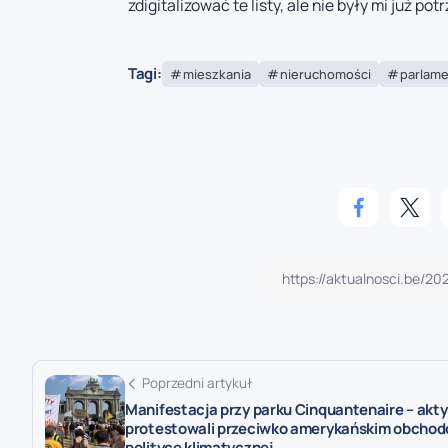
zdigitalizować te listy, ale nie były mi już po
Tagi:
mieszkania
nieruchomości
parlame
Poprzedni artykuł
Manifestacja przy parku Cinquantenaire – akty
protestowali przeciwko amerykańskim obchod
polityce klimatycznej