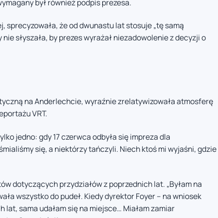
wymagany był również podpis prezesa.
j, sprecyzowała, że od dwunastu lat stosuje „tę samą
y nie słyszała, by prezes wyrażał niezadowolenie z decyzji o
olityczną na Anderlechcie, wyraźnie zrelatywizowała atmosferę
reportażu VRT.
ylko jedno: gdy 17 czerwca odbyła się impreza dla
mialiśmy się, a niektórzy tańczyli. Niech ktoś mi wyjaśni, gdzie
tów dotyczących przydziałów z poprzednich lat. „Byłam na
ała wszystko do pudeł. Kiedy dyrektor Foyer – na wniosek
ych lat, sama udałam się na miejsce… Miałam zamiar