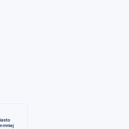
iasto
m mniej