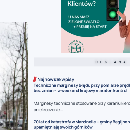
R E K L A M A
Najnowsze wpisy
Techniczne marginesy błędu przy pomiarze prędk
bez zmian – w weekend krajowy maraton kontroli
Marginesy techniczne stosowane przy karaniu kie
przekroczenie...
70 lat od katastrofy w Marcinelle – gminy Begijnen
upamiętniają swoich górników