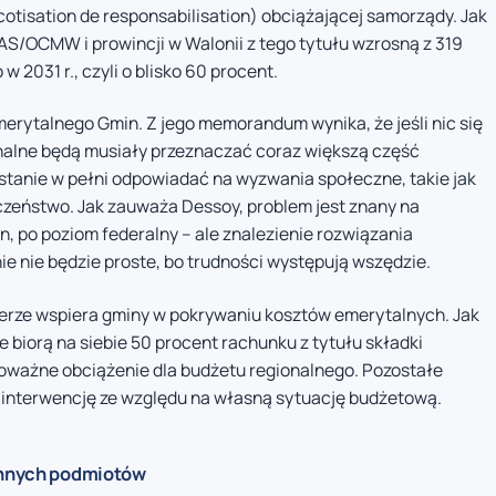
cotisation de responsabilisation) obciążającej samorządy. Jak
AS/OCMW i prowincji w Walonii z tego tytułu wzrosną z 319
w 2031 r., czyli o blisko 60 procent.
rytalnego Gmin. Z jego memorandum wynika, że jeśli nic się
jonalne będą musiały przeznaczać coraz większą część
stanie w pełni odpowiadać na wyzwania społeczne, takie jak
eczeństwo. Jak zauważa Dessoy, problem jest znany na
n, po poziom federalny – ale znalezienie rozwiązania
 nie będzie proste, bo trudności występują wszędzie.
mierze wspiera gminy w pokrywaniu kosztów emerytalnych. Jak
 biorą na siebie 50 procent rachunku z tytułu składki
oważne obciążenie dla budżetu regionalnego. Pozostałe
 interwencję ze względu na własną sytuację budżetową.
 innych podmiotów