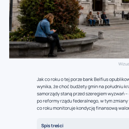
Wizua
Jak co roku o tej porze bank Belfius opubliko
wynika, że choć budżety gmin na południu kra
samorządy staną przed szeregiem wyzwań – o
po reformy rządu federalnego, w tym zmiany
co roku monitoruje kondycję finansową walo
Spis treści