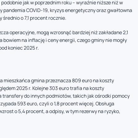
podobnie jak w poprzednim roku – wyraźnie niższe niż w
yły pandemia COVID-19, kryzys energetyczny oraz gwałtowna
 średnio o 7,1 procent rocznie.
szcza operacyjne, mogą wzrosnąć bardziej niż zakładane 2,1
 bowiem na inflację i ceny energii, czego gminy nie mogły
od koniec 2025 r.
na mieszkańca gmina przeznacza 809 euro na koszty
lędem 2025 r. Kolejne 303 euro trafia na koszty
Na transfery do innych podmiotów, takich jak ośrodki pomocy
zypada 593 euro, czyli o 1,8 procent więcej. Obsługa
rost o 5,4 procent, a odpisy, w tym rezerwy na ryzyko,