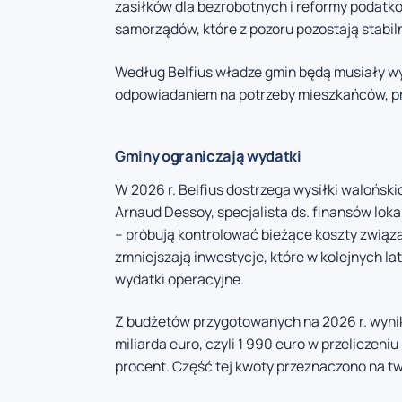
zasiłków dla bezrobotnych i reformy podatko
samorządów, które z pozoru pozostają stabil
Według Belfius władze gmin będą musiały w
odpowiadaniem na potrzeby mieszkańców, p
Gminy ograniczają wydatki
W 2026 r. Belfius dostrzega wysiłki walońsk
Arnaud Dessoy, specjalista ds. finansów lok
– próbują kontrolować bieżące koszty związ
zmniejszają inwestycje, które w kolejnych l
wydatki operacyjne.
Z budżetów przygotowanych na 2026 r. wynik
miliarda euro, czyli 1 990 euro w przeliczeni
procent. Część tej kwoty przeznaczono na tw