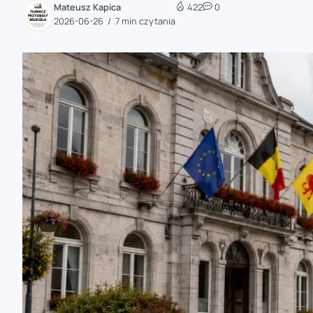
Mateusz Kapica
422
0
zaobserwuj nas
2026-06-26
7 min czytania
zaobserwuj nas
zaobserwuj nas
zaobserwuj nas