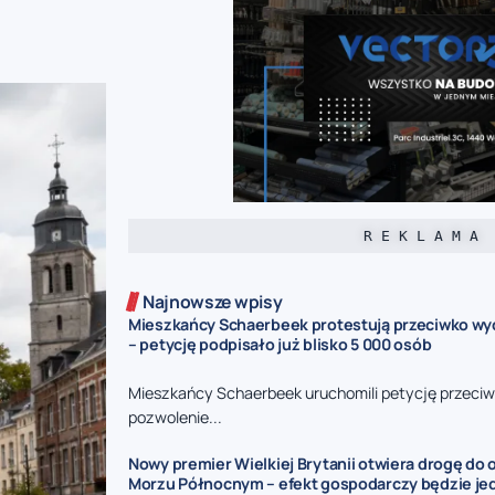
R E K L A M A
Najnowsze wpisy
Mieszkańcy Schaerbeek protestują przeciwko wy
– petycję podpisało już blisko 5 000 osób
Mieszkańcy Schaerbeek uruchomili petycję przeciw
pozwolenie...
Nowy premier Wielkiej Brytanii otwiera drogę do
Morzu Północnym – efekt gospodarczy będzie jed