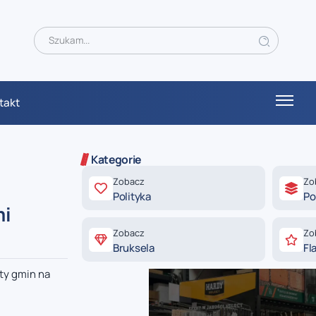
takt
Kategorie
Zobacz
Zo
Polityka
Po
mi
Zobacz
Zo
Bruksela
Fl
ety gmin na