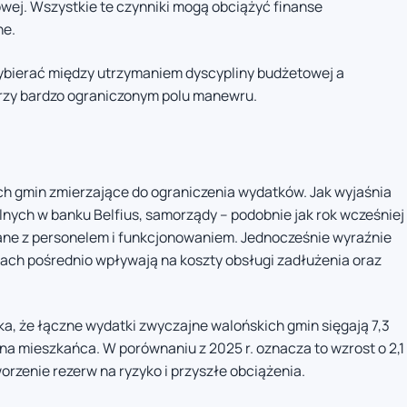
wej. Wszystkie te czynniki mogą obciążyć finanse
ne.
ybierać między utrzymaniem dyscypliny budżetowej a
rzy bardzo ograniczonym polu manewru.
ich gmin zmierzające do ograniczenia wydatków. Jak wyjaśnia
alnych w banku Belfius, samorządy – podobnie jak rok wcześniej
ane z personelem i funkcjonowaniem. Jednocześnie wyraźnie
atach pośrednio wpływają na koszty obsługi zadłużenia oraz
a, że łączne wydatki zwyczajne walońskich gmin sięgają 7,3
u na mieszkańca. W porównaniu z 2025 r. oznacza to wzrost o 2,1
orzenie rezerw na ryzyko i przyszłe obciążenia.