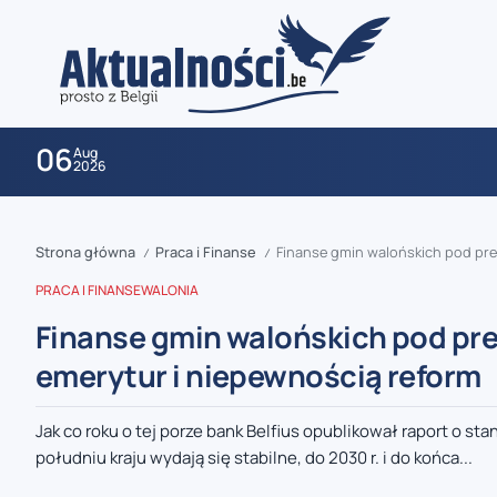
06
Aug
2026
Strona główna
Praca i Finanse
Finanse gmin walońskich pod pres
/
/
PRACA I FINANSE
WALONIA
Finanse gmin walońskich pod pres
emerytur i niepewnością reform
zaobserwuj nas
Jak co roku o tej porze bank Belfius opublikował raport o st
południu kraju wydają się stabilne, do 2030 r. i do końca...
zaobserwuj nas