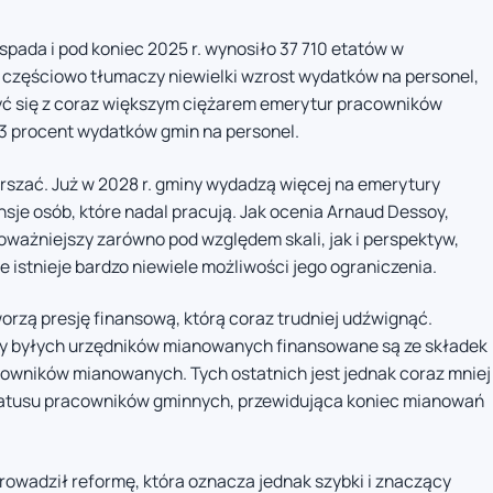
pada i pod koniec 2025 r. wynosiło 37 710 etatów w
o częściowo tłumaczy niewielki wzrost wydatków na personel,
ć się z coraz większym ciężarem emerytur pracowników
3 procent wydatków gmin na personel.
arszać. Już w 2028 r. gminy wydadzą więcej na emerytury
je osób, które nadal pracują. Jak ocenia Arnaud Dessoy,
ważniejszy zarówno pod względem skali, jak i perspektyw,
 istnieje bardzo niewiele możliwości jego ograniczenia.
rzą presję finansową, którą coraz trudniej udźwignąć.
y byłych urzędników mianowanych finansowane są ze składek
wników mianowanych. Tych ostatnich jest jednak coraz mniej
statusu pracowników gminnych, przewidująca koniec mianowań
rowadził reformę, która oznacza jednak szybki i znaczący