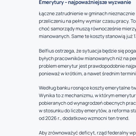
Emerytury – najpoważniejsze wyzwanie
Łączne zatrudnienie w gminach nieznacznie s
przeliczeniu na pełny wymiar czasu pracy. T
choć samorządy muszą równocześnie mierzy
mianowanych. Same te koszty stanowią już 1
Belfius ostrzega, że sytuacja będzie się pog
byłych pracowników mianowanych niż na pens
problem emerytur jest prawdopodobnie najpo
ponieważ w krótkim, a nawet średnim terminie
Według banku rosnące koszty emerytalne two
Wynika to z mechanizmu, w którym emerytur
pobieranych od wynagrodzeń obecnych praco
w stosunku do liczby emerytów, a reforma 
od 2026 r., dodatkowo wzmocni ten trend.
Aby zrównoważyć deficyt, rząd federalny wp