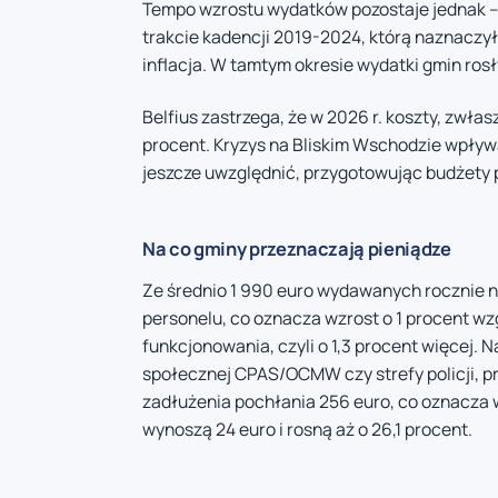
Tempo wzrostu wydatków pozostaje jednak – 
trakcie kadencji 2019-2024, którą naznacz
inflacja. W tamtym okresie wydatki gmin rosły
Belfius zastrzega, że w 2026 r. koszty, zwła
procent. Kryzys na Bliskim Wschodzie wpływa
jeszcze uwzględnić, przygotowując budżety p
Na co gminy przeznaczają pieniądze
Ze średnio 1 990 euro wydawanych rocznie 
personelu, co oznacza wzrost o 1 procent wzg
funkcjonowania, czyli o 1,3 procent więcej. 
społecznej CPAS/OCMW czy strefy policji, pr
zadłużenia pochłania 256 euro, co oznacza wz
wynoszą 24 euro i rosną aż o 26,1 procent.