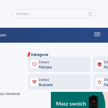
takt
Kategorie
Zobacz
Zo
Polityka
Po
Zobacz
Zo
Bruksela
Fl
yć otwarcie