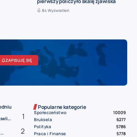
pierwszy policzyło skalę zjawiska
84 Wyświetleń
ZAPISUJĘ SIĘ
odniu
Popularne kategorie
Społeczeństwo
10009
eli...
Bruksela
6277
Polityka
5786
..
Praca i Finanse
5778