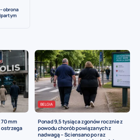
 – obrona
odpartym
BELGIA
x 70 mm
Ponad 9,5 tysiąca zgonów rocznie z
s ostrzega
powodu chorób powiązanych z
nadwagą – Sciensano po raz