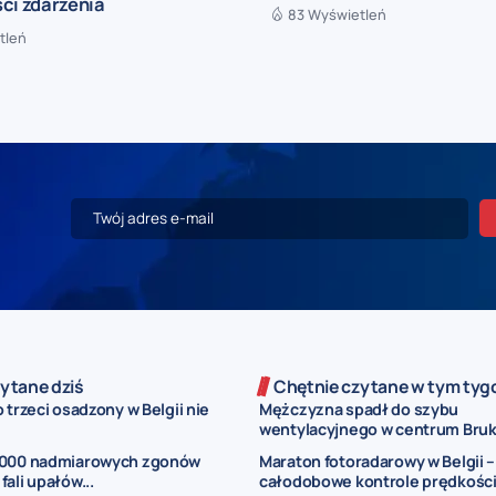
ci zdarzenia
83 Wyświetleń
tleń
ytane dziś
Chętnie czytane w tym tyg
 trzeci osadzony w Belgii nie
Mężczyzna spadł do szybu
wentylacyjnego w centrum Bruks
 000 nadmiarowych zgonów
Maraton fotoradarowy w Belgii –
fali upałów...
całodobowe kontrole prędkości.