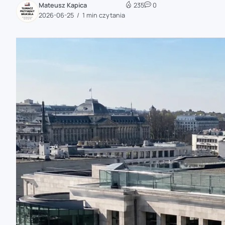
Mateusz Kapica
235
0
zaobserwuj nas
2026-06-25
1 min czytania
zaobserwuj nas
zaobserwuj nas
zaobserwuj nas