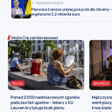
Poprzedni artykuł
Pierwsza transza unijnej pożyczki dla Ukrainy –
wypłacono 3,2 miliarda euro
Może Cię zainteresować
BELGIA
BRUKSELA
Ponad 2 000 nadmiarowych zgonów
Mężczyzna
podczas fali upałów – lekarz z KU
wentylacy
Leuven krytykuje brak planu
trwa śled