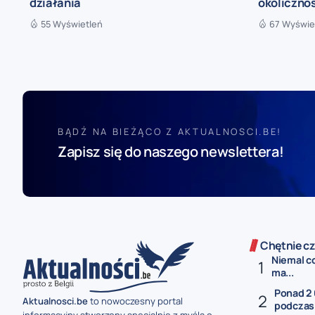
działania
okolicznoś
55 Wyświetleń
67 Wyświe
BĄDŹ NA BIEŻĄCO Z AKTUALNOSCI.BE!
Zapisz się do naszego newslettera!
Chętnie cz
Niemal co
ma...
Ponad 2
Aktualnosci.be
to nowoczesny portal
podczas 
informacyjny stworzony specjalnie z myślą o