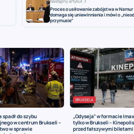
Następny artykuł
Proces o usiłowanie zabójstwa w Namur
domaga się uniewinnienia i mówi o „nie
przymusie”
BRUKSELA
 spadł do szybu
„Odyseja” w formacie Ima
jnego w centrum Brukseli –
tylko w Brukseli – Kinepoli
ztwo w sprawie
przed fałszywymi biletami