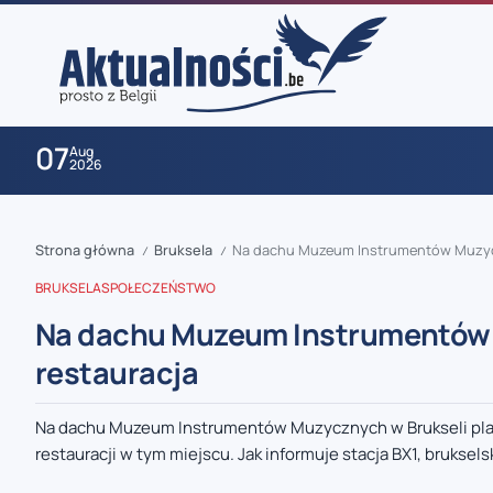
07
Aug
2026
Strona główna
Bruksela
Na dachu Muzeum Instrumentów Muzycz
/
/
BRUKSELA
SPOŁECZEŃSTWO
Na dachu Muzeum Instrumentów 
restauracja
zaobserwuj nas
Na dachu Muzeum Instrumentów Muzycznych w Brukseli pla
restauracji w tym miejscu. Jak informuje stacja BX1, brukselsk
zaobserwuj nas