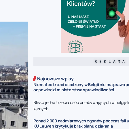
R E K L A M A
Najnowsze wpisy
Niemal co trzeci osadzony w Belgii nie ma prawa p
odpowiedzi ministerstwa sprawiedliwości
Blisko jedna trzecia osób przebywających w belgijs
karnych...
Ponad 2 000 nadmiarowych zgonów podczas fali u
KU Leuven krytykuje brak planu działania