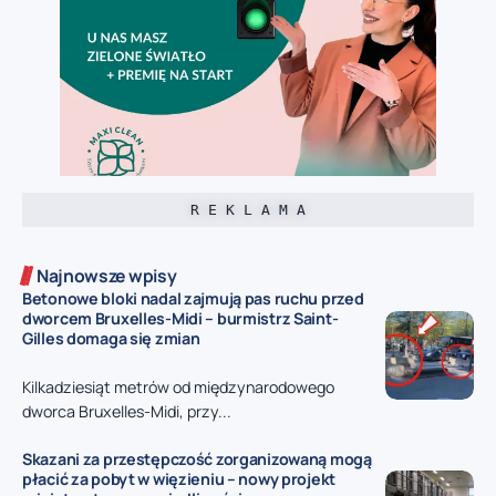
R E K L A M A
Najnowsze wpisy
Betonowe bloki nadal zajmują pas ruchu przed
dworcem Bruxelles-Midi – burmistrz Saint-
Gilles domaga się zmian
Kilkadziesiąt metrów od międzynarodowego
dworca Bruxelles-Midi, przy...
Skazani za przestępczość zorganizowaną mogą
płacić za pobyt w więzieniu – nowy projekt