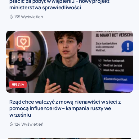
płacić za pobyt w więzieniu – nowy projekt
ministerstwa sprawiedliwości
135 Wyświetleń
BELGIA
Rząd chce walczyć z mową nienawiści w sieci z
pomocą influencerów – kampania ruszy we
wrześniu
124 Wyświetleń