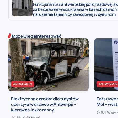
Funkcjonariusz antwerpskiej policji sądowej s
za bezprawne wyszukiwania w bazach danych,
naruszenie tajemnicy zawodowej i voyeuryzm
Może Cię zainteresować
ANTWERPEN
ANTWERPEN
Elektryczna dorożka dla turystów
Fałszywe 
uderzyła w drzewo w Antwerpii –
Mol – wyst
kierowca lekko ranny
104 Wyświ
166 Wyświetleń