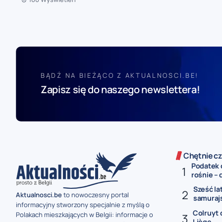
BĄDŹ NA BIEŻĄCO Z AKTUALNOSCI.BE!
Zapisz się do naszego newslettera!
Chętnie cz
Podatek 
rośnie – 
Sześć la
Aktualnosci.be
to nowoczesny portal
samurajs
informacyjny stworzony specjalnie z myślą o
Colruyt 
Polakach mieszkających w Belgii: informacje o
Liège...