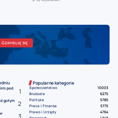
ZAPISUJĘ SIĘ
odniu
Popularne kategorie
Społeczeństwo
10003
firm pod
Bruksela
6275
Polityka
5785
od gołym
Praca i Finanse
5775
Prawo i Urzędy
4764
ów