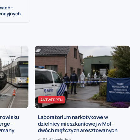
mach –
encyjnych
ANTWERPEN
rowisku
Laboratorium narkotykowe w
rge –
dzielnicy mieszkaniowej w Mol –
zymany
dwóch mężczyzn aresztowanych
98 Wyświetleń