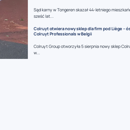
Sąd karny w Tongeren skazał 44-letniego mieszkań
sześć lat...
Colruyt otwiera nowy sklep dla firm pod Liège – 
Colruyt Professionals w Belgii
Colruyt Group otworzyła 5 sierpnia nowy sklep Colr
w...