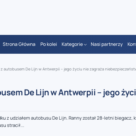
Strona Główna
Po kolei
Kategorie
Nasi partnerzy
Kon
z autobusem De Lijn w Antwerpii – jego życiu nie zagraża niebezpieczeńs
sem De Lijn w Antwerpii – jego życi
ku z udziałem autobusu De Lijn. Ranny został 28-letni biegacz, k
u stracił...