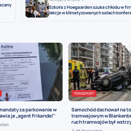
kazany
Szkoła z Hoegaarden szuka chłodu w fir
lekcje w klimatyzowanych salach konfer
TRANSPORT
mandaty za parkowanie w
Samochód dachował na to
awia je „agent Frikandel”
tramwajowym w Blankenbe
ruch tramwajów był wstr
etleń
96 Wyświetleń