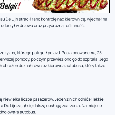
su De Lijn stracił rano kontrolę nad kierownicą, wjechał na
 uderzył w drzewa oraz przydrożną roślinność.
czyzna, którego potrącił pojazd. Poszkodowanemu, 28-
ierwszej pomocy, po czym przewieziono go do szpitala. Jego
ch obrażeń doznał również kierowca autobusu, który także
 niewielka liczba pasażerów. Jeden z nich odniósł lekkie
a De Lijn zajął się dalszą obsługą zdarzenia. Na miejsce
dholowała autobus.