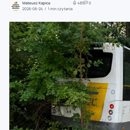
Mateusz Kapica
483
0
zaobserwuj nas
2026-06-24
1 min czytania
zaobserwuj nas
zaobserwuj nas
zaobserwuj nas