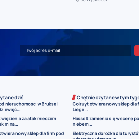
ytane dziś
Chętnie czytane w tym tyg
od nieruchomości w Brukseli
Colruyt otwiera nowy sklep dla 
dziewięć...
Liège...
t więzienia za atak mieczem
Hasselt zamienia się w scenę p
kim na...
niebem...
otwiera nowy sklep dla firm pod
Elektryczna dorożka dla turyst
uderzyła w drzewo w...