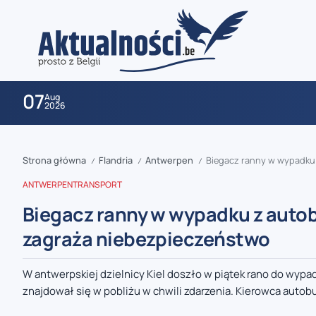
07
Aug
2026
Strona główna
Flandria
Antwerpen
Biegacz ranny w wypadku 
/
/
/
ANTWERPEN
TRANSPORT
Biegacz ranny w wypadku z autobu
zagraża niebezpieczeństwo
zaobserwuj nas
W antwerpskiej dzielnicy Kiel doszło w piątek rano do wypad
znajdował się w pobliżu w chwili zdarzenia. Kierowca autobus
zaobserwuj nas