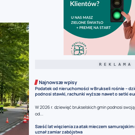
R E K L A M A
Najnowsze wpisy
Podatek od nieruchomości w Brukseli rośnie – dz
podnosi stawki, rachunki wyższe nawet o setki eu
W 2026 r. dziewięć brukselskich gmin podnosi swoj
od...
Sześć lat więzienia za atak mieczem samurajskim n
uznał zamiar zabójstwa