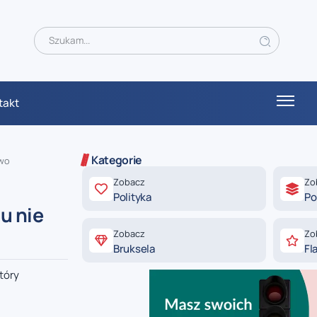
takt
Kategorie
two
Zobacz
Zo
Polityka
Po
u nie
Zobacz
Zo
Bruksela
Fl
tóry