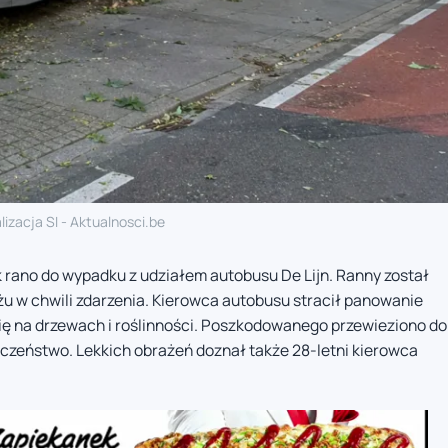
lizacja SI - Aktualnosci.be
k rano do wypadku z udziałem autobusu De Lijn. Ranny został
iżu w chwili zdarzenia. Kierowca autobusu stracił panowanie
się na drzewach i roślinności. Poszkodowanego przewieziono do
ieczeństwo. Lekkich obrażeń doznał także 28-letni kierowca