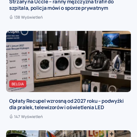
Strzały na Uccle – ranny mężczyzna trafił do
szpitala, policja mówi o sporze prywatnym
138 Wyświetleń
BELGIA
Opłaty Recupel wzrosną od 2027 roku – podwyżki
dla pralek, telewizorów i oświetlenia LED
147 Wyświetleń