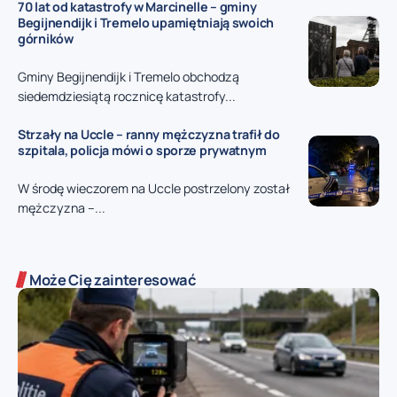
70 lat od katastrofy w Marcinelle – gminy
Begijnendijk i Tremelo upamiętniają swoich
górników
Gminy Begijnendijk i Tremelo obchodzą
siedemdziesiątą rocznicę katastrofy...
Strzały na Uccle – ranny mężczyzna trafił do
szpitala, policja mówi o sporze prywatnym
W środę wieczorem na Uccle postrzelony został
mężczyzna –...
Może Cię zainteresować