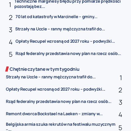
Techniczne marginesy błędu przy pomiarze prędkości
pozostają bez...
70 lat od katastrofy w Marcinelle – gminy...
Strzały na Uccle – ranny mężczyzna trafił do...
Opłaty Recupel wzrosną od 2027 roku – podwyżki...
Rząd federalny przedstawia nowy plan na rzecz osób...
Chętnie czytane w tym tygodniu
Strzały na Uccle – ranny mężczyzna trafił do...
Opłaty Recupel wzrosną od 2027 roku – podwyżki...
Rząd federalny przedstawia nowy plan na rzecz osób...
Remont dworca Bockstael na Laeken – zmiany w...
Belgijska armia szuka rekrutów na festiwalu muzycznym
–...