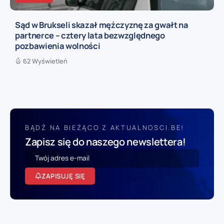
Sąd w Brukseli skazał mężczyznę za gwałt na
partnerce – cztery lata bezwzględnego
pozbawienia wolności
62 Wyświetleń
BĄDŹ NA BIEŻĄCO Z AKTUALNOSCI.BE!
Zapisz się do naszego newslettera!
ZAPISUJĘ SIĘ