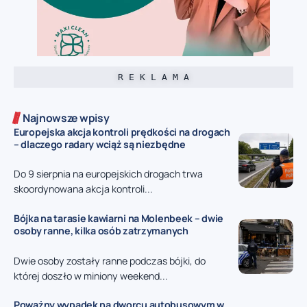
R E K L A M A
Najnowsze wpisy
Europejska akcja kontroli prędkości na drogach
– dlaczego radary wciąż są niezbędne
Do 9 sierpnia na europejskich drogach trwa
skoordynowana akcja kontroli...
Bójka na tarasie kawiarni na Molenbeek – dwie
osoby ranne, kilka osób zatrzymanych
Dwie osoby zostały ranne podczas bójki, do
której doszło w miniony weekend...
Poważny wypadek na dworcu autobusowym w