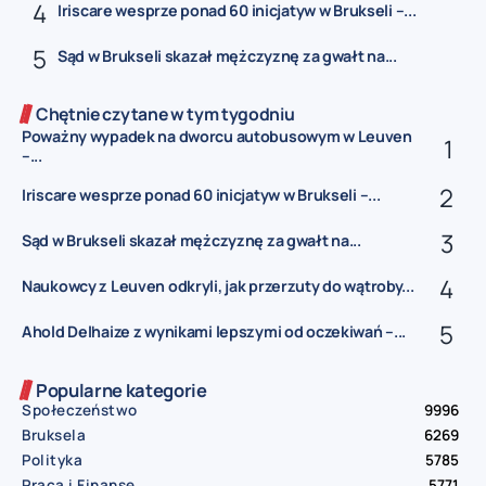
Iriscare wesprze ponad 60 inicjatyw w Brukseli –...
Sąd w Brukseli skazał mężczyznę za gwałt na...
Chętnie czytane w tym tygodniu
Poważny wypadek na dworcu autobusowym w Leuven
–...
Iriscare wesprze ponad 60 inicjatyw w Brukseli –...
Sąd w Brukseli skazał mężczyznę za gwałt na...
Naukowcy z Leuven odkryli, jak przerzuty do wątroby...
Ahold Delhaize z wynikami lepszymi od oczekiwań –...
Popularne kategorie
Społeczeństwo
9996
Bruksela
6269
Polityka
5785
Praca i Finanse
5771