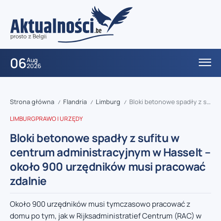
06
Aug
2026
Strona główna
Flandria
Limburg
Bloki betonowe spadły z sufitu w centrum administracyjnym w Hasselt – około 900 urzędników musi pracować zdalnie
/
/
/
LIMBURG
PRAWO I URZĘDY
Bloki betonowe spadły z sufitu w
centrum administracyjnym w Hasselt –
około 900 urzędników musi pracować
zdalnie
Około 900 urzędników musi tymczasowo pracować z
domu po tym, jak w Rijksadministratief Centrum (RAC) w