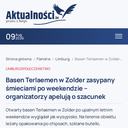
09
Aug
2026
Strona główna
Flandria
Limburg
Basen Terlaemen w Zolder zasypany śmieciami po weekendzie – organizatorzy apelują o szacunek
/
/
/
LIMBURG
SPOŁECZEŃSTWO
Basen Terlaemen w Zolder zasypany
śmieciami po weekendzie –
organizatorzy apelują o szacunek
Otwarty basen Terlaemen w Zolder po upalnym letnim
weekendzie wyglądał jak wysypisko. Na terenie obiektu
leżały opakowania po chipsach, szklane butelki,