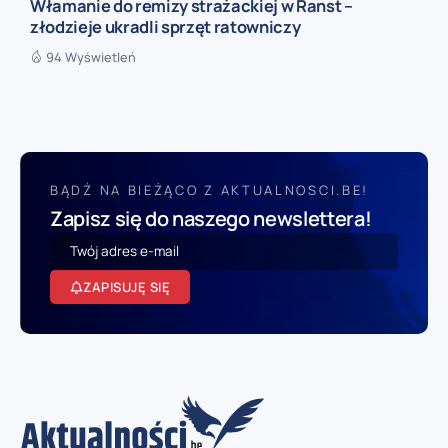
Włamanie do remizy strażackiej w Ranst –
złodzieje ukradli sprzęt ratowniczy
94 Wyświetleń
BĄDŹ NA BIEŻĄCO Z AKTUALNOSCI.BE!
Zapisz się do naszego newslettera!
ZAPISUJĘ SIĘ