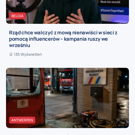
BELGIA
Rząd chce walczyć z mową nienawiści w sieci z
pomocą influencerów – kampania ruszy we
wrześniu
135 Wyświetleń
ANTWERPEN