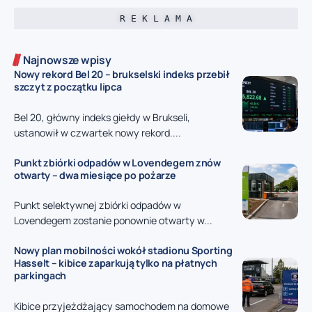
R E K L A M A
Najnowsze wpisy
Nowy rekord Bel 20 – brukselski indeks przebił
szczyt z początku lipca
Bel 20, główny indeks giełdy w Brukseli,
ustanowił w czwartek nowy rekord....
Punkt zbiórki odpadów w Lovendegem znów
otwarty – dwa miesiące po pożarze
Punkt selektywnej zbiórki odpadów w
Lovendegem zostanie ponownie otwarty w...
Nowy plan mobilności wokół stadionu Sporting
Hasselt – kibice zaparkują tylko na płatnych
parkingach
Kibice przyjeżdżający samochodem na domowe