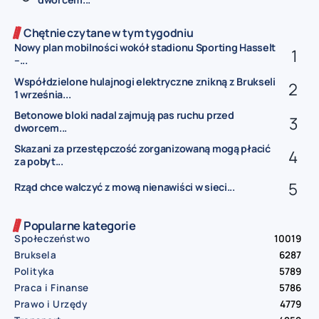
Chętnie czytane w tym tygodniu
Nowy plan mobilności wokół stadionu Sporting Hasselt
–...
Współdzielone hulajnogi elektryczne znikną z Brukseli
1 września...
Betonowe bloki nadal zajmują pas ruchu przed
dworcem...
Skazani za przestępczość zorganizowaną mogą płacić
za pobyt...
Rząd chce walczyć z mową nienawiści w sieci...
Popularne kategorie
Społeczeństwo
10019
Bruksela
6287
Polityka
5789
Praca i Finanse
5786
Prawo i Urzędy
4779