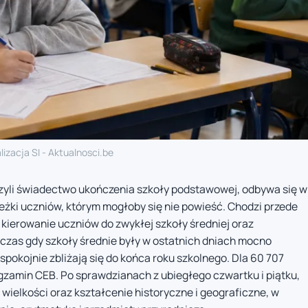
lizacja SI - Aktualnosci.be
zyli świadectwo ukończenia szkoły podstawowej, odbywa się w
eżki uczniów, którym mogłoby się nie powieść. Chodzi przede
 kierowanie uczniów do zwykłej szkoły średniej oraz
as gdy szkoły średnie były w ostatnich dniach mocno
pokojnie zbliżają się do końca roku szkolnego. Dla 60 707
zamin CEB. Po sprawdzianach z ubiegłego czwartku i piątku,
wielkości oraz kształcenie historyczne i geograficzne, w