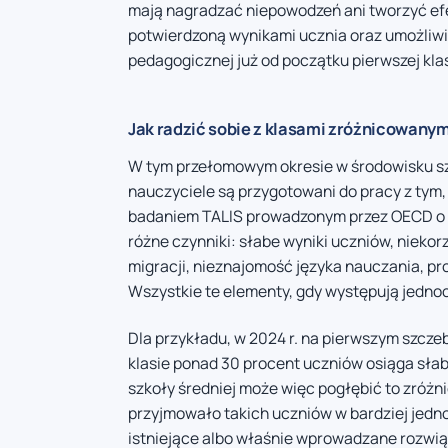
mają nagradzać niepowodzeń ani tworzyć efe
potwierdzoną wynikami ucznia oraz umożliwi
pedagogicznej już od początku pierwszej kla
Jak radzić sobie z klasami zróżnicowanym
W tym przełomowym okresie w środowisku sz
nauczyciele są przygotowani do pracy z tym
badaniem TALIS prowadzonym przez OECD o ta
różne czynniki: słabe wyniki uczniów, niek
migracji, nieznajomość języka nauczania, p
Wszystkie te elementy, gdy występują jednoc
Dla przykładu, w 2024 r. na pierwszym szczeb
klasie ponad 30 procent uczniów osiąga słabe
szkoły średniej może więc pogłębić to zróżn
przyjmowało takich uczniów w bardziej jedn
istniejące albo właśnie wprowadzane rozwi