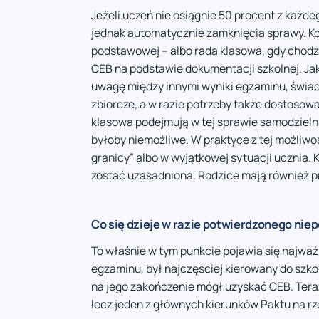
Jeżeli uczeń nie osiągnie 50 procent z każde
jednak automatycznie zamknięcia sprawy. Ko
podstawowej – albo rada klasowa, gdy chodz
CEB na podstawie dokumentacji szkolnej. Jak
uwagę między innymi wyniki egzaminu, świa
zbiorcze, a w razie potrzeby także dostosow
klasowa podejmują w tej sprawie samodzielną 
byłoby niemożliwe. W praktyce z tej możliwo
granicy” albo w wyjątkowej sytuacji ucznia.
zostać uzasadniona. Rodzice mają również 
Co się dzieje w razie potwierdzonego ni
To właśnie w tym punkcie pojawia się najważni
egzaminu, był najczęściej kierowany do szkoł
na jego zakończenie mógł uzyskać CEB. Teraz
lecz jeden z głównych kierunków Paktu na rz