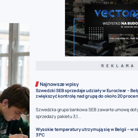
R E K L A M A
Najnowsze wpisy
Szwedzki SEB sprzedaje udziały w Euroclear – Be
zwiększyć kontrolę nad grupą do około 20 procen
Szwedzka grupa bankowa SEB zawarła umowę dot
sprzedaży pakietu 3,1...
Wysokie temperatury utrzymują się w Belgii – w n
31°C