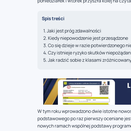
poniedziałek i wtorek przyszła kolej na czyt
Spis treści
Jaki jest próg zdawalności
Kiedy niepowodzenie jest przesądzone
Co się dzieje w razie potwierdzonego 
Czy istnieje ryzyko skutków niepożąda
Jak radzić sobie z klasami zróżnicowan
W tym roku wprowadzono dwie istotne nowoś
podstawowego po raz pierwszy oceniane jest
nowych ramach wspólnej podstawy programow