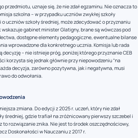
go przedmiotu, uznaje się, że nie zdał egzaminu. Nie oznacza to
misja szkolna – w przypadku uczniów zwykłej szkoły
i o uczniów szkoły średniej, może zdecydować o przyznaniu
 wskazuje gabinet minister Glatigny, brane są wówczas pod
dectwa, dostępne elementy pedagogiczne, ewentualne bilanse
ania wprowadzone dla konkretnego ucznia. Komisja lub rada
decyzję – nie istnieje próg, poniżej którego przyznanie CEB
ści korzysta się jednak głównie przy niepowodzeniu “na
 Każda decyzja, zarówno pozytywna, jak i negatywna, musi
prawo do odwołania.
epowodzenia
ejsza zmiana. Do edycji z 2025 r. uczeń, który nie zdał
y średniej, gdzie trafiał na zróżnicowany pierwszy szczebel i
 to rozwiązanie znika. Nie jest to środek oszczędnościowy,
ecz Doskonałości w Nauczaniu z 2017 r.