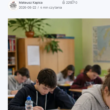
Mateusz Kapica
225
0
zaobserwuj nas
2026-06-22
4 min czytania
zaobserwuj nas
zaobserwuj nas
zaobserwuj nas