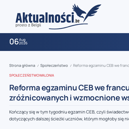
06
Aug
2026
Strona główna
Społeczeństwo
Reforma egzaminu CEB we franc
/
/
SPOŁECZEŃSTWO
WALONIA
Reforma egzaminu CEB we francu
zróżnicowanych i wzmocnione w
zaobserwuj nas
Kończący się w tym tygodniu egzamin CEB, czyli świadect
dotyczących dalszej ścieżki uczniów, którym mogłoby się ni
zaobserwuj nas