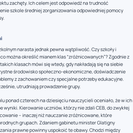
ktu zachęty. Ich celem jest odpowiedź na trudność
enie szkole średniej zorganizowania odpowiedniej pomocy
sy.
i
kolnym narasta jednak pewna wątpliwość. Czy szkoły i
, co można określić mianem klas “zróżnicowanych”? Zgodnie z
kich klasach mówi się wtedy, gdy nakładają się na siebie
orzystne środowisko społeczno-ekonomiczne, doświadczenie
roblemy z zachowaniem czy specjalne potrzeby edukacyjne.
ześnie, utrudniają prowadzenie grupy.
lu ponad czterech na dziesięciu nauczycieli oceniało, że w ich
 wyniki. Kierowanie uczniów, którzy nie zdali CEB, do zwykłej
icowanie – inaczej niż nauczanie zróżnicowane, które
orodnych grupach. Zdaniem gabinetu minister Glatigny
ązania prawne powinny uspokoić te obawy. Chodzi między