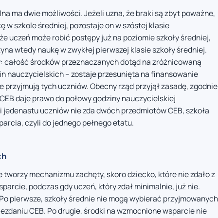
na ma dwie możliwości. Jeżeli uzna, że braki są zbyt poważne,
w szkole średniej, pozostaje on w szóstej klasie
że uczeń może robić postępy już na poziomie szkoły średniej,
yna wtedy naukę w zwykłej pierwszej klasie szkoły średniej.
y: całość środków przeznaczanych dotąd na zróżnicowaną
in nauczycielskich – zostaje przesunięta na finansowanie
przyjmują tych uczniów. Obecny rząd przyjął zasadę, zgodnie
 CEB daje prawo do połowy godziny nauczycielskiej
i jedenastu uczniów nie zda dwóch przedmiotów CEB, szkoła
rcia, czyli do jednego pełnego etatu.
ch
ie tworzy mechanizmu zachęty, skoro dziecko, które nie zdało z
arcie, podczas gdy uczeń, który zdał minimalnie, już nie.
. Po pierwsze, szkoły średnie nie mogą wybierać przyjmowanych
niezdaniu CEB. Po drugie, środki na wzmocnione wsparcie nie