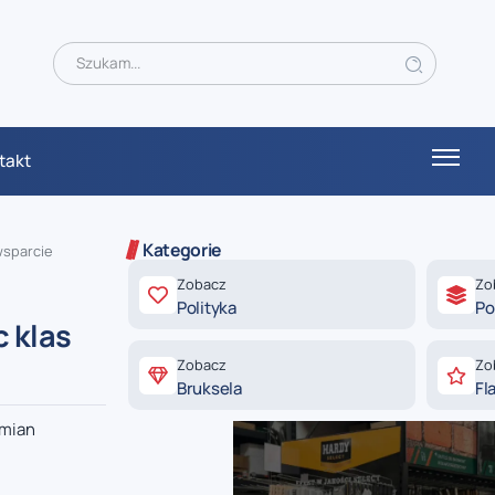
takt
Kategorie
wsparcie
Zobacz
Zo
Polityka
Po
 klas
Zobacz
Zo
Bruksela
Fl
zmian