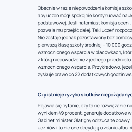
Obecnie w razie niepowodzenia komisja szkol
aby uczeń mógł spokojnie kontynuować naukę 
podstawowej. Jeśli natomiast komisja oceni, 
pozwala mu przejść dalej. Taki uczeń rozpocz
Nie zostaje jednak pozostawiony bez pomoc
pierwszą klasę szkoły średniej – 10 000 godz
wzmocnionego wsparcia w placówkach, które 
z którą niepowodzenie z jednego przedmiotu
wzmocnionego wsparcia. Przykładowo, jeżel
zyskuje prawo do 22 dodatkowych godzin wspa
Czy istnieje ryzyko skutków niepożądany
Pojawia się pytanie, czy takie rozwiązanie n
wynikiem 49 procent, generuje dodatkowe wsp
Gabinet minister Glatigny odrzuca te obawy
uczniów i to nie one decydują o zdaniu albo 