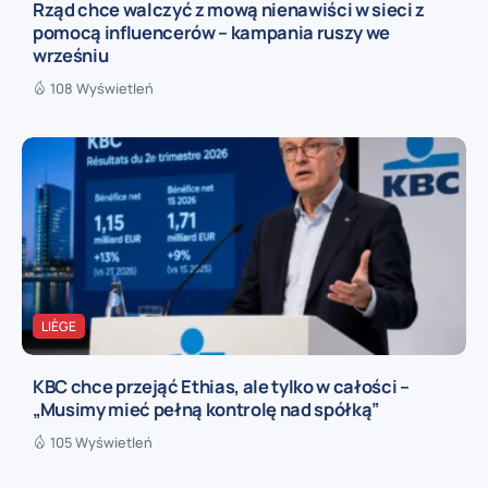
Rząd chce walczyć z mową nienawiści w sieci z
pomocą influencerów – kampania ruszy we
wrześniu
108 Wyświetleń
LIÈGE
KBC chce przejąć Ethias, ale tylko w całości –
„Musimy mieć pełną kontrolę nad spółką”
105 Wyświetleń