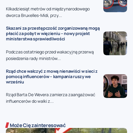
Kilkadziesiąt metrów od międzynarodowego
dworca Bruxelles-Midi, przy...
Skazani za przestępczość zorganizowaną mogą
płacić za pobyt w więzieniu – nowy projekt
ministerstwa sprawiedliwości
Podczas ostatniego przed wakacyjną przerwą
posiedzenia rady ministrów...
Rząd chce walczyć z mową nienawiści w sieci z
pomocą influencerów – kampania ruszy we
wrześniu
Rząd Barta De Wevera zamierza zaangażować
influencerów do walki z...
Może Cię zainteresować