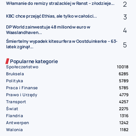
Włamanie do remizy strażackiej w Ranst – złodzieje...
KBC chce przejąć Ethias, ale tylko w całości...
DP World zainwestuje 48 milionów euro w
Waaslandhaven...
Śmiertelny wypadek kitesurfera w Oostduinkerke – 63-
latek zginął...
Popularne kategorie
Społeczeństwo
10018
Bruksela
6285
Polityka
5789
Praca i Finanse
5785
Prawo i Urzędy
4779
Transport
4257
Świat
2275
Flandria
1316
Antwerpen
1242
Walonia
1182