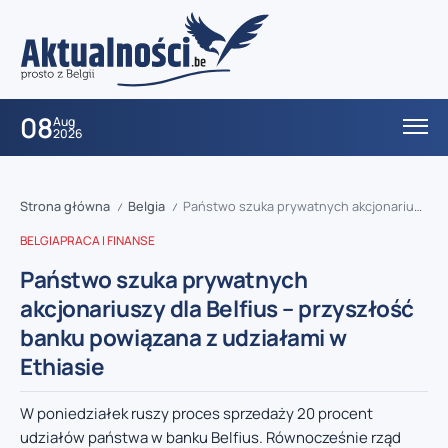
08
Aug
2026
Strona główna
Belgia
Państwo szuka prywatnych akcjonariuszy dla Belfius – przyszłość banku powiązana z udziałami w Ethiasie
/
/
BELGIA
PRACA I FINANSE
Państwo szuka prywatnych
akcjonariuszy dla Belfius – przyszłość
banku powiązana z udziałami w
Ethiasie
W poniedziałek ruszy proces sprzedaży 20 procent
udziałów państwa w banku Belfius. Równocześnie rząd