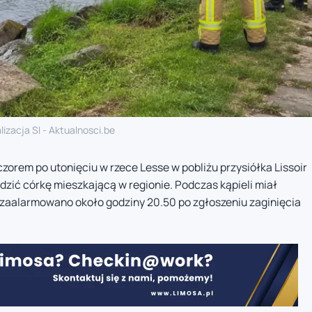
lizacja SI - Aktualnosci.be
zorem po utonięciu w rzece Lesse w pobliżu przysiółka Lissoir
zić córkę mieszkającą w regionie. Podczas kąpieli miał
 zaalarmowano około godziny 20.50 po zgłoszeniu zaginięcia