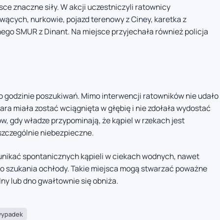
sce znaczne siły. W akcji uczestniczyli ratownicy
wących, nurkowie, pojazd terenowy z Ciney, karetka z
go SMUR z Dinant. Na miejsce przyjechała również policja
o godzinie poszukiwań. Mimo interwencji ratowników nie udało
ara miała zostać wciągnięta w głębię i nie zdołała wydostać
ów, gdy władze przypominają, że kąpiel w rzekach jest
szczególnie niebezpieczne.
y unikać spontanicznych kąpieli w ciekach wodnych, nawet
do szukania ochłody. Takie miejsca mogą stwarzać poważne
lny lub dno gwałtownie się obniża.
ypadek