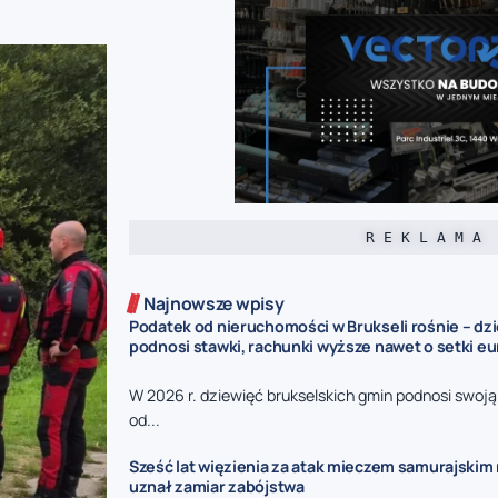
R E K L A M A
Najnowsze wpisy
Podatek od nieruchomości w Brukseli rośnie – dz
podnosi stawki, rachunki wyższe nawet o setki eu
W 2026 r. dziewięć brukselskich gmin podnosi swoj
od...
Sześć lat więzienia za atak mieczem samurajskim n
uznał zamiar zabójstwa