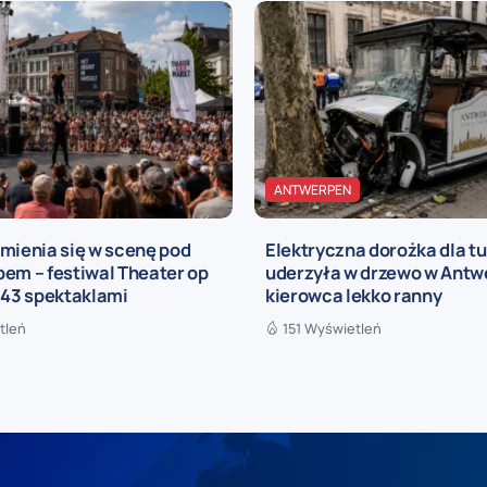
ANTWERPEN
mienia się w scenę pod
Elektryczna dorożka dla t
em – festiwal Theater op
uderzyła w drzewo w Antwe
 43 spektaklami
kierowca lekko ranny
tleń
151 Wyświetleń