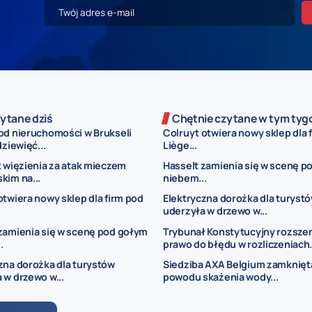
ytane dziś
Chętnie czytane w tym tyg
od nieruchomości w Brukseli
Colruyt otwiera nowy sklep dla 
dziewięć...
Liège...
t więzienia za atak mieczem
Hasselt zamienia się w scenę p
kim na...
niebem...
otwiera nowy sklep dla firm pod
Elektryczna dorożka dla turyst
uderzyła w drzewo w...
zamienia się w scenę pod gołym
Trybunał Konstytucyjny rozsze
.
prawo do błędu w rozliczeniach.
zna dorożka dla turystów
Siedziba AXA Belgium zamknięt
 w drzewo w...
powodu skażenia wody...