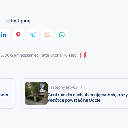
Udostępnij
Następny artykuł
chem-
Centrum dla osób ubiegających się o azy
wkrótce powstać na Uccle