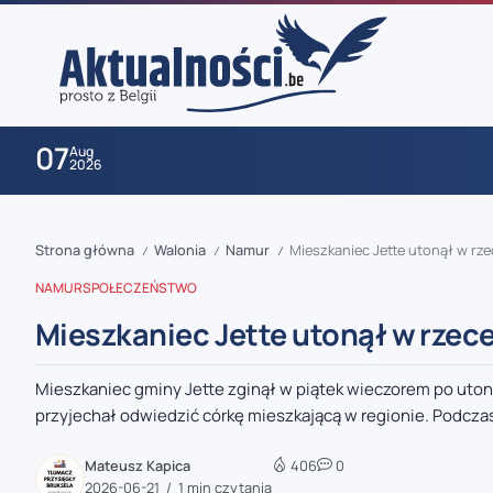
07
Aug
2026
Strona główna
Walonia
Namur
Mieszkaniec Jette utonął w rze
/
/
/
NAMUR
SPOŁECZEŃSTWO
Mieszkaniec Jette utonął w rzece
Mieszkaniec gminy Jette zginął w piątek wieczorem po utoni
zaobserwuj nas
przyjechał odwiedzić córkę mieszkającą w regionie. Podczas
zaobserwuj nas
Mateusz Kapica
406
0
2026-06-21
1 min czytania