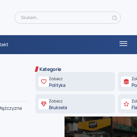
takt
Kategorie
Zobacz
Zo
Polityka
Po
Zobacz
Zo
Bruksela
Fl
 Mężczyzna