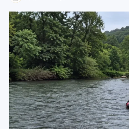
zaobserwuj nas
zaobserwuj nas
zaobserwuj nas
zaobserwuj nas