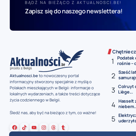
BĄDŹ NA BIEŻĄCO Z AKTUALNOSCI.BE!
Zapisz się do naszego newslettera!
Chętnie cz
Podatek 
rośnie – 
Sześć la
Aktualnosci.be
to nowoczesny portal
samurajs
informacyjny stworzony specjalnie z myślą o
Colruyt 
Polakach mieszkających w Belgii: informacje o
Liège...
lokalnych wydarzeniach, a także treści dotyczące
życia codziennego w Belgii.
Hasselt 
niebem..
Śledź nas, aby być na bieżąco z tym, co ważne!
Elektryc
uderzyła