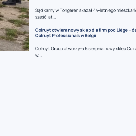
Sąd karny w Tongeren skazał 44-letniego mieszkań
sześć lat...
Colruyt otwiera nowy sklep dla firm pod Liège – 
Colruyt Professionals w Belgii
Colruyt Group otworzyła 5 sierpnia nowy sklep Colr
w...