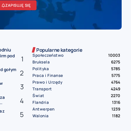
ZAPISUJĘ SIĘ
odniu
Popularne kategorie
Społeczeństwo
10003
firm pod
Bruksela
6275
Polityka
5785
od gołym
Praca i Finanse
5775
Prawo i Urzędy
4764
ów
Transport
4249
Świat
2270
rza
Flandria
1316
..
Antwerpen
1239
a z
Walonia
1182