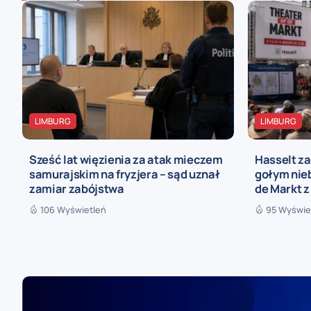
LIMBURG
LIMBURG
Sześć lat więzienia za atak mieczem
Hasselt za
samurajskim na fryzjera – sąd uznał
gołym nieb
zamiar zabójstwa
de Markt z
106 Wyświetleń
95 Wyświe