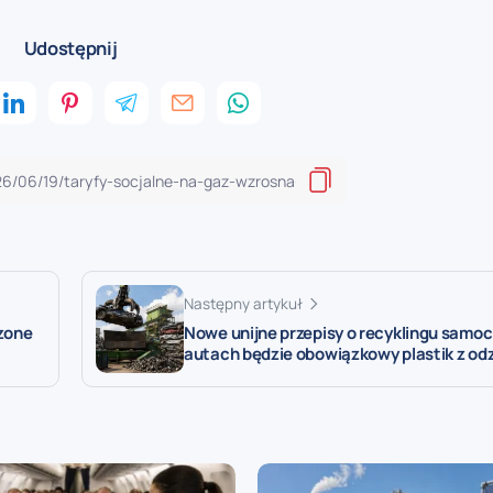
Udostępnij
Następny artykuł
zone
Nowe unijne przepisy o recyklingu samo
autach będzie obowiązkowy plastik z od