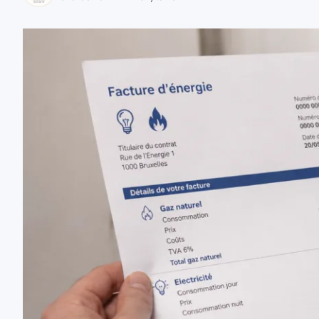
zaobserwuj nas
zaobserwuj nas
zaobserwuj nas
zaobserwuj nas