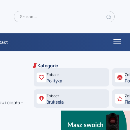
takt
Kategorie
Zobacz
Zo
Polityka
Po
Zobacz
Zo
Bruksela
Fl
u i ciepła –