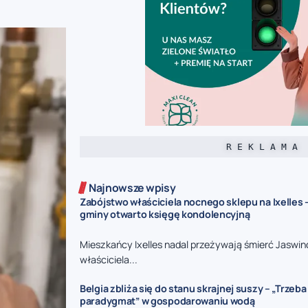
R E K L A M A
Najnowsze wpisy
Zabójstwo właściciela nocnego sklepu na Ixelles 
gminy otwarto księgę kondolencyjną
Mieszkańcy Ixelles nadal przeżywają śmierć Jaswin
właściciela...
Belgia zbliża się do stanu skrajnej suszy – „Trzeb
paradygmat” w gospodarowaniu wodą