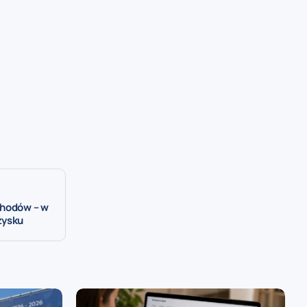
chodów – w
zysku