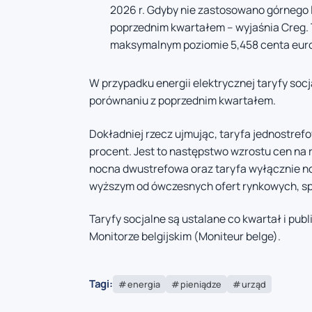
2026 r. Gdyby nie zastosowano górnego l
poprzednim kwartałem – wyjaśnia Creg. T
maksymalnym poziomie 5,458 centa euro
W przypadku energii elektrycznej taryfy socj
porównaniu z poprzednim kwartałem.
Dokładniej rzecz ujmując, taryfa jednostref
procent. Jest to następstwo wzrostu cen na 
nocna dwustrefowa oraz taryfa wyłącznie no
wyższym od ówczesnych ofert rynkowych, spa
Taryfy socjalne są ustalane co kwartał i pub
Monitorze belgijskim (Moniteur belge).
Tagi:
energia
pieniądze
urząd