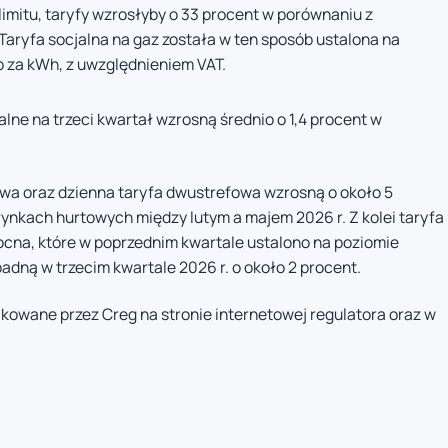
imitu, taryfy wzrosłyby o 33 procent w porównaniu z
aryfa socjalna na gaz została w ten sposób ustalona na
 za kWh, z uwzględnieniem VAT.
alne na trzeci kwartał wzrosną średnio o 1,4 procent w
owa oraz dzienna taryfa dwustrefowa wzrosną o około 5
rynkach hurtowych między lutym a majem 2026 r. Z kolei taryfa
cna, które w poprzednim kwartale ustalono na poziomie
dną w trzecim kwartale 2026 r. o około 2 procent.
likowane przez Creg na stronie internetowej regulatora oraz w