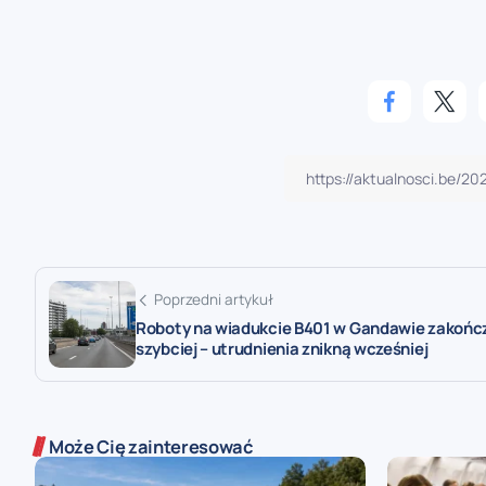
Poprzedni artykuł
Roboty na wiadukcie B401 w Gandawie zakońc
szybciej – utrudnienia znikną wcześniej
Może Cię zainteresować