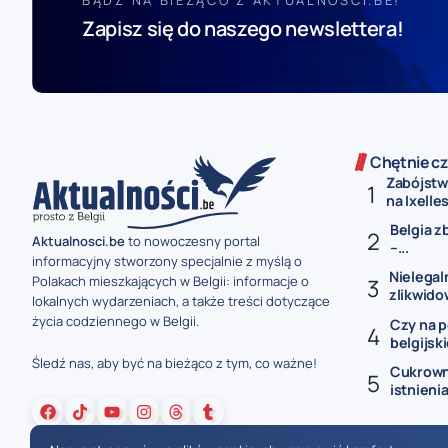
Zapisz się do naszego newslettera!
Chętnie cz
Zabójstw
na Ixelles
Belgia z
Aktualnosci.be
to nowoczesny portal
–...
informacyjny stworzony specjalnie z myślą o
Nielegal
Polakach mieszkających w Belgii: informacje o
zlikwido
lokalnych wydarzeniach, a także treści dotyczące
życia codziennego w Belgii.
Czy na p
belgijski
Śledź nas, aby być na bieżąco z tym, co ważne!
Cukrowni
istnienia 