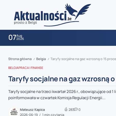
07
Aug
2026
Strona główna
Belgia
Taryfy socjalne na gaz wzrosną o 15 proce
/
/
BELGIA
PRACA I FINANSE
Taryfy socjalne na gaz wzrosną o
Taryfy socjalne na trzeci kwartał 2026 r., obowiązujące od 1 
zaobserwuj nas
poinformowała w czwartek Komisja Regulacji Energii...
zaobserwuj nas
Mateusz Kapica
283
0
2026-06-19
1 min czytania