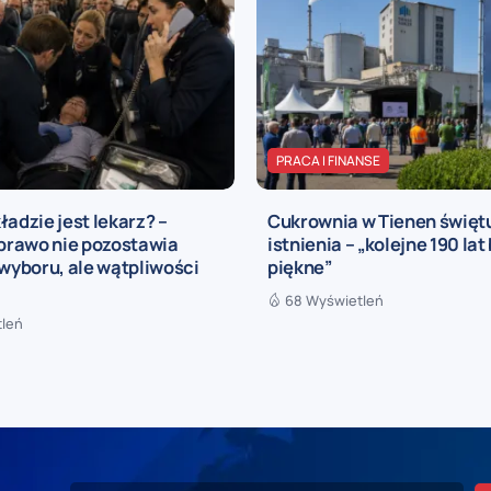
PRACA I FINANSE
ładzie jest lekarz? –
Cukrownia w Tienen świętu
 prawo nie pozostawia
istnienia – „kolejne 190 lat
yboru, ale wątpliwości
piękne”
68 Wyświetleń
tleń