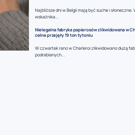
Najbliższe dni w Belgii mają być suche i słoneczne.
wskaźnika...
Nielegalna fabryka papierosów zlikwidowana w Ch
celne przejęły 19 ton tytoniu
W czwartek rano w Charleroi zlikwidowano dużą fa
podrabianych...