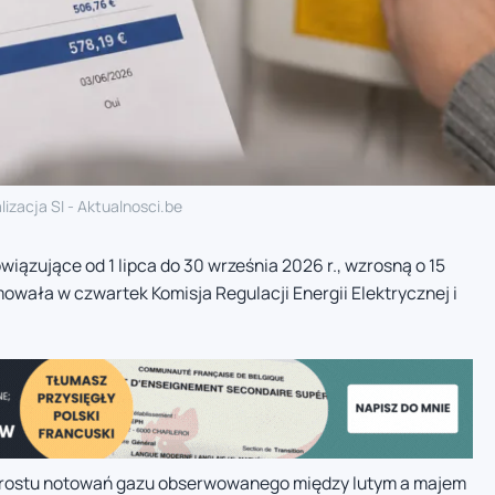
lizacja SI - Aktualnosci.be
owiązujące od 1 lipca do 30 września 2026 r., wzrosną o 15
owała w czwartek Komisja Regulacji Energii Elektrycznej i
zrostu notowań gazu obserwowanego między lutym a majem