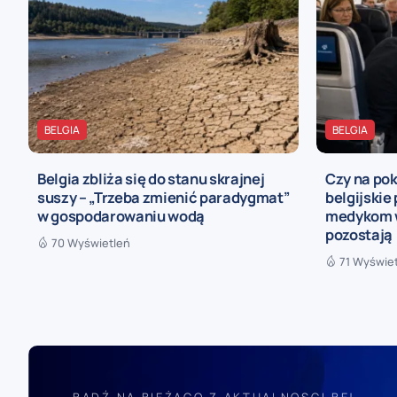
BELGIA
BELGIA
Belgia zbliża się do stanu skrajnej
Czy na pok
suszy – „Trzeba zmienić paradygmat”
belgijskie
w gospodarowaniu wodą
medykom w
pozostają
70 Wyświetleń
71 Wyświe
BĄDŹ NA BIEŻĄCO Z AKTUALNOSCI.BE!