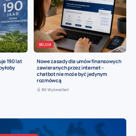
BELGIA
je 190 lat
Nowe zasady dla umów finansowych
 byłoby
zawieranych przez internet –
chatbot nie może być jedynym
rozmówcą
86 Wyświetleń