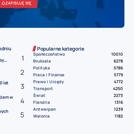
ZAPISUJĘ SIĘ
odniu
Popularne kategorie
Społeczeństwo
10010
y...
Bruksela
6278
Polityka
5786
Praca i Finanse
5779
Prawo i Urzędy
4772
0 lat
Transport
4250
Świat
2273
ożem w
Flandria
1316
Antwerpen
1239
wych
Walonia
1182