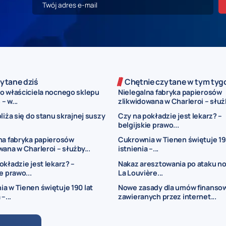
ytane dziś
Chętnie czytane w tym tyg
o właściciela nocnego sklepu
Nielegalna fabryka papierosów
 – w...
zlikwidowana w Charleroi – służb
bliża się do stanu skrajnej suszy
Czy na pokładzie jest lekarz? –
belgijskie prawo...
na fabryka papierosów
Cukrownia w Tienen świętuje 19
wana w Charleroi – służby...
istnienia –...
okładzie jest lekarz? –
Nakaz aresztowania po ataku n
e prawo...
La Louvière...
a w Tienen świętuje 190 lat
Nowe zasady dla umów finanso
–...
zawieranych przez internet...