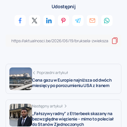
Udostępnij
Poprzedni artykuł
Cena gazu w Europie najniższa od dwóch
miesięcy po porozumieniu USA z Iranem
Następny artykuł
„Fałszywy radny” z Etterbeek skazany na
bezwzględne więzienie – mimo to poleciał
do Stanów Zjednoczonych