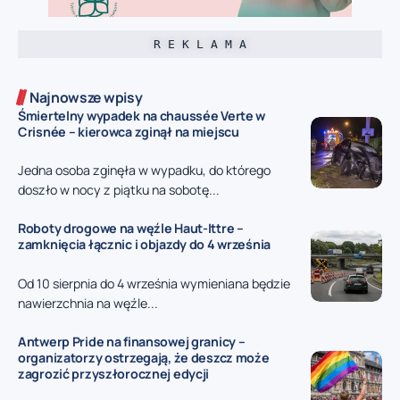
R E K L A M A
Najnowsze wpisy
Śmiertelny wypadek na chaussée Verte w
Crisnée – kierowca zginął na miejscu
Jedna osoba zginęła w wypadku, do którego
doszło w nocy z piątku na sobotę...
Roboty drogowe na węźle Haut-Ittre –
zamknięcia łącznic i objazdy do 4 września
Od 10 sierpnia do 4 września wymieniana będzie
nawierzchnia na węźle...
Antwerp Pride na finansowej granicy –
organizatorzy ostrzegają, że deszcz może
zagrozić przyszłorocznej edycji