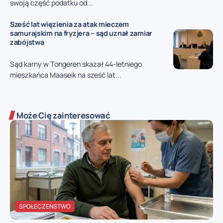
swoją część podatku od...
Sześć lat więzienia za atak mieczem
samurajskim na fryzjera – sąd uznał zamiar
zabójstwa
Sąd karny w Tongeren skazał 44-letniego
mieszkańca Maaseik na sześć lat...
Może Cię zainteresować
SPOŁECZEŃSTWO