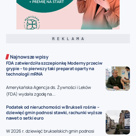
R E K L A M A
Najnowsze wpisy
FDA zatwierdziła szczepionkę Moderny przeciw
grypie – to pierwszy taki preparat oparty na
technologii mRNA
Amerykańska Agencja ds. Żywności i Leków
(FDA) wydała zgodę na...
Podatek od nieruchomości w Brukseli rośnie –
dziewięć gmin podnosi stawki, rachunki wyższe
nawet o setki euro
W 2026 r. dziewięć brukselskich gmin podnosi