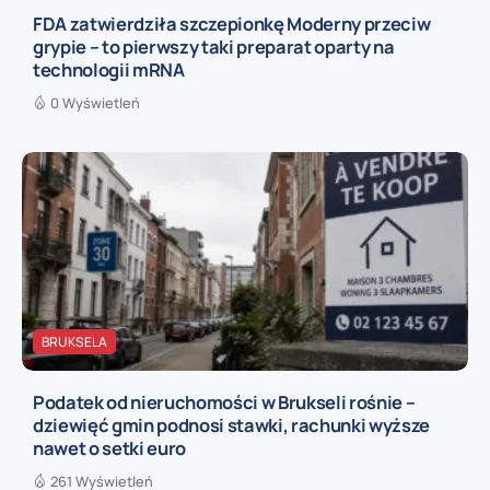
FDA zatwierdziła szczepionkę Moderny przeciw
grypie – to pierwszy taki preparat oparty na
technologii mRNA
0 Wyświetleń
BRUKSELA
Podatek od nieruchomości w Brukseli rośnie –
dziewięć gmin podnosi stawki, rachunki wyższe
nawet o setki euro
261 Wyświetleń