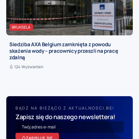
BRUKSELA
Siedziba AXA Belgium zamknięta z powodu
skażenia wody – pracownicy przeszli na pracę
zdalną
124 Wyświetleń
BĄDŹ NA BIEŻĄCO Z AKTUALNOSCI.BE!
Zapisz się do naszego newslettera!
ZAPISUJĘ SIĘ