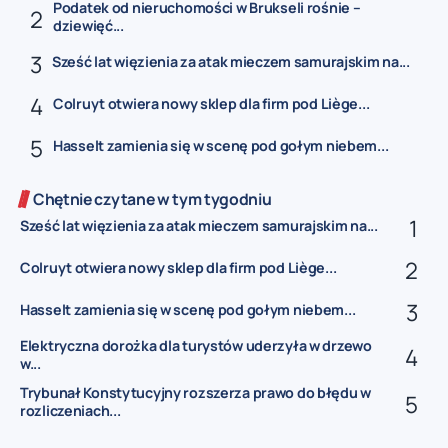
Podatek od nieruchomości w Brukseli rośnie –
dziewięć...
Sześć lat więzienia za atak mieczem samurajskim na...
Colruyt otwiera nowy sklep dla firm pod Liège...
Hasselt zamienia się w scenę pod gołym niebem...
Chętnie czytane w tym tygodniu
Sześć lat więzienia za atak mieczem samurajskim na...
Colruyt otwiera nowy sklep dla firm pod Liège...
Hasselt zamienia się w scenę pod gołym niebem...
Elektryczna dorożka dla turystów uderzyła w drzewo
w...
Trybunał Konstytucyjny rozszerza prawo do błędu w
rozliczeniach...