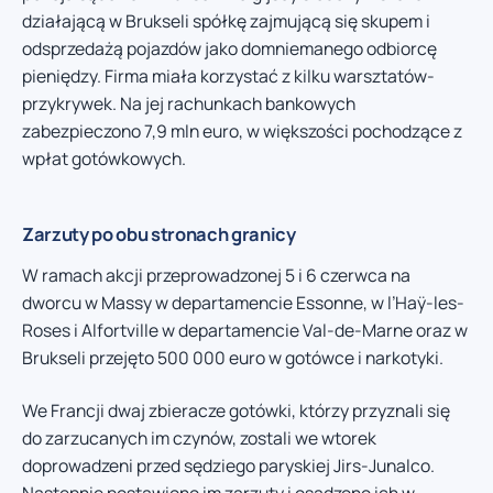
działającą w Brukseli spółkę zajmującą się skupem i
odsprzedażą pojazdów jako domniemanego odbiorcę
pieniędzy. Firma miała korzystać z kilku warsztatów-
przykrywek. Na jej rachunkach bankowych
zabezpieczono 7,9 mln euro, w większości pochodzące z
wpłat gotówkowych.
Zarzuty po obu stronach granicy
W ramach akcji przeprowadzonej 5 i 6 czerwca na
dworcu w Massy w departamencie Essonne, w l’Haÿ-les-
Roses i Alfortville w departamencie Val-de-Marne oraz w
Brukseli przejęto 500 000 euro w gotówce i narkotyki.
We Francji dwaj zbieracze gotówki, którzy przyznali się
do zarzucanych im czynów, zostali we wtorek
doprowadzeni przed sędziego paryskiej Jirs-Junalco.
Następnie postawiono im zarzuty i osadzono ich w