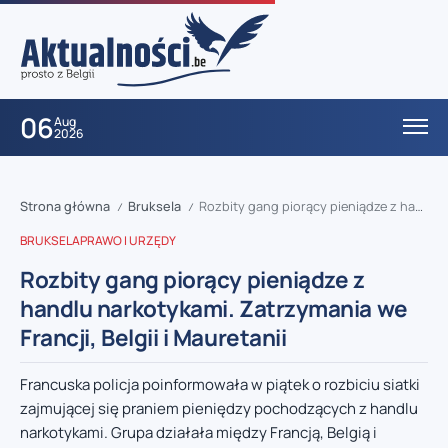
06
Aug
2026
Strona główna
Bruksela
Rozbity gang piorący pieniądze z handlu narkotykami. Zatrzymania we Francji, Belgii i Mauretanii
/
/
BRUKSELA
PRAWO I URZĘDY
Rozbity gang piorący pieniądze z
handlu narkotykami. Zatrzymania we
Francji, Belgii i Mauretanii
Francuska policja poinformowała w piątek o rozbiciu siatki
zajmującej się praniem pieniędzy pochodzących z handlu
narkotykami. Grupa działała między Francją, Belgią i