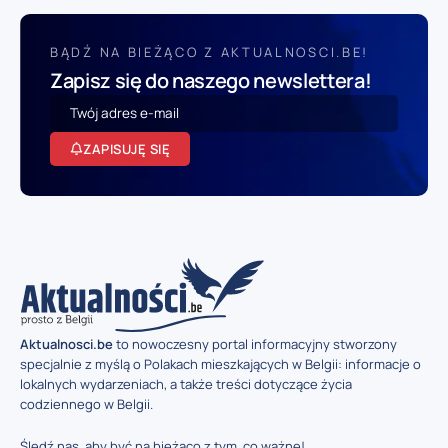
BĄDŹ NA BIEŻĄCO Z AKTUALNOSCI.BE!
Zapisz się do naszego newslettera!
ZAPISUJĘ SIĘ
Aktualnosci.be
to nowoczesny portal informacyjny stworzony
specjalnie z myślą o Polakach mieszkających w Belgii: informacje o
lokalnych wydarzeniach, a także treści dotyczące życia
codziennego w Belgii.
Śledź nas, aby być na bieżąco z tym, co ważne!