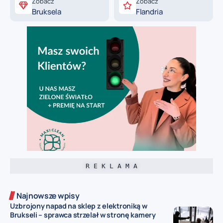
Zobacz
Zobacz
Bruksela
Flandria
R E K L A M A
Najnowsze wpisy
Uzbrojony napad na sklep z elektroniką w
Brukseli – sprawca strzelał w stronę kamery