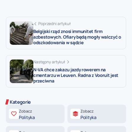
Poprzedni artykuł
Belgijski rząd znosi immunitet firm
azbestowych. Ofiary będą mogły walczyć o
odszkodowania w sądzie
Następny artykuł
N-VA chce zakazu jazdy rowerem na
cmentarzu w Leuven. Radna z Vooruit jest
przeciwna
Kategorie
Zobacz
Zobacz
Polityka
Polityka