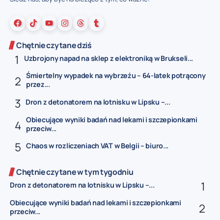
Chętnie czytane dziś
Uzbrojony napad na sklep z elektroniką w Brukseli...
Śmiertelny wypadek na wybrzeżu – 64-latek potrącony
przez...
Dron z detonatorem na lotnisku w Lipsku –...
Obiecujące wyniki badań nad lekami i szczepionkami
przeciw...
Chaos w rozliczeniach VAT w Belgii – biuro...
Chętnie czytane w tym tygodniu
Dron z detonatorem na lotnisku w Lipsku –...
Obiecujące wyniki badań nad lekami i szczepionkami
przeciw...