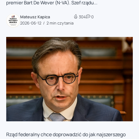
premier Bart De Wever (N-VA). Szef rządu...
Mateusz Kapica
304
0
2026-06-12
2 min czytania
Rząd federalny chce doprowadzić do jak najszerszego