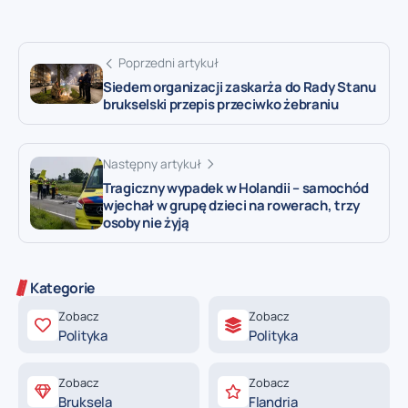
Poprzedni artykuł
Siedem organizacji zaskarża do Rady Stanu
brukselski przepis przeciwko żebraniu
Następny artykuł
Tragiczny wypadek w Holandii – samochód
wjechał w grupę dzieci na rowerach, trzy
osoby nie żyją
Kategorie
Zobacz
Zobacz
Polityka
Polityka
Zobacz
Zobacz
Bruksela
Flandria