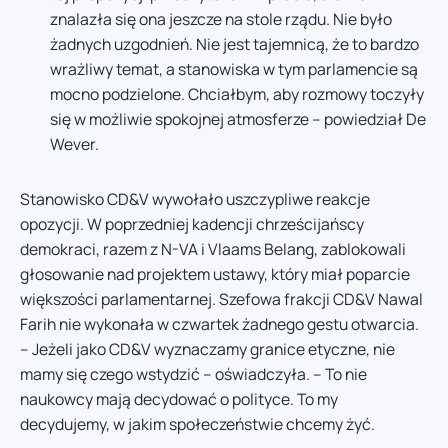
znalazła się ona jeszcze na stole rządu. Nie było
żadnych uzgodnień. Nie jest tajemnicą, że to bardzo
wrażliwy temat, a stanowiska w tym parlamencie są
mocno podzielone. Chciałbym, aby rozmowy toczyły
się w możliwie spokojnej atmosferze – powiedział De
Wever.
Stanowisko CD&V wywołało uszczypliwe reakcje
opozycji. W poprzedniej kadencji chrześcijańscy
demokraci, razem z N-VA i Vlaams Belang, zablokowali
głosowanie nad projektem ustawy, który miał poparcie
większości parlamentarnej. Szefowa frakcji CD&V Nawal
Farih nie wykonała w czwartek żadnego gestu otwarcia.
– Jeżeli jako CD&V wyznaczamy granice etyczne, nie
mamy się czego wstydzić – oświadczyła. – To nie
naukowcy mają decydować o polityce. To my
decydujemy, w jakim społeczeństwie chcemy żyć.