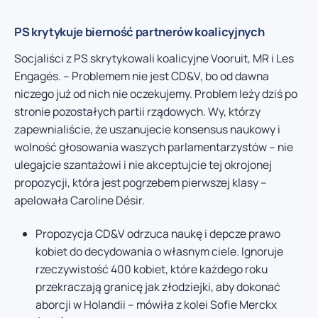
PS krytykuje bierność partnerów koalicyjnych
Socjaliści z PS skrytykowali koalicyjne Vooruit, MR i Les
Engagés. – Problemem nie jest CD&V, bo od dawna
niczego już od nich nie oczekujemy. Problem leży dziś po
stronie pozostałych partii rządowych. Wy, którzy
zapewnialiście, że uszanujecie konsensus naukowy i
wolność głosowania waszych parlamentarzystów – nie
ulegajcie szantażowi i nie akceptujcie tej okrojonej
propozycji, która jest pogrzebem pierwszej klasy –
apelowała Caroline Désir.
Propozycja CD&V odrzuca naukę i depcze prawo
kobiet do decydowania o własnym ciele. Ignoruje
rzeczywistość 400 kobiet, które każdego roku
przekraczają granicę jak złodziejki, aby dokonać
aborcji w Holandii – mówiła z kolei Sofie Merckx