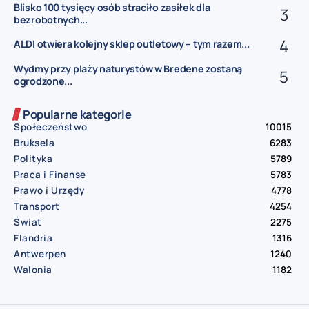
Blisko 100 tysięcy osób straciło zasiłek dla
bezrobotnych...
ALDI otwiera kolejny sklep outletowy – tym razem...
Wydmy przy plaży naturystów w Bredene zostaną
ogrodzone...
Popularne kategorie
Społeczeństwo
10015
Bruksela
6283
Polityka
5789
Praca i Finanse
5783
Prawo i Urzędy
4778
Transport
4254
Świat
2275
Flandria
1316
Antwerpen
1240
Walonia
1182