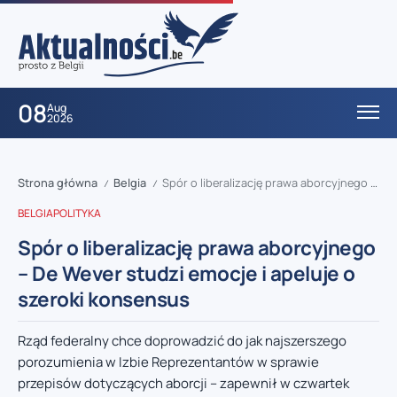
08
Aug
2026
Strona główna
Belgia
Spór o liberalizację prawa aborcyjnego – De Wever studzi emocje i apeluje o szeroki konsensus
/
/
BELGIA
POLITYKA
Spór o liberalizację prawa aborcyjnego
– De Wever studzi emocje i apeluje o
szeroki konsensus
Rząd federalny chce doprowadzić do jak najszerszego
porozumienia w Izbie Reprezentantów w sprawie
przepisów dotyczących aborcji – zapewnił w czwartek