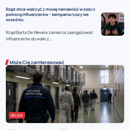
Rząd chce walczyć z mową nienawiści w sieci z
pomocą influencerów – kampania ruszy we
wrześniu
Rząd Barta De Wevera zamierza zaangażować
influencerów do walki z...
Może Cię zainteresować
BELGIA