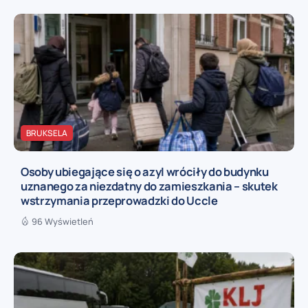
BRUKSELA
Osoby ubiegające się o azyl wróciły do budynku
uznanego za niezdatny do zamieszkania – skutek
wstrzymania przeprowadzki do Uccle
96 Wyświetleń