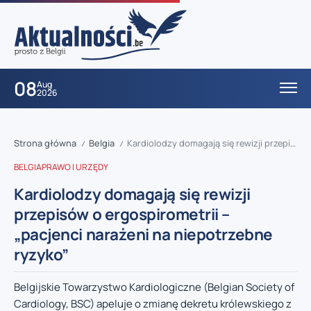
08
Aug
2026
Strona główna
Belgia
Kardiolodzy domagają się rewizji przepisów o ergospirometrii – „pacjenci narażeni na niepotrzebne ryzyko”
/
/
BELGIA
PRAWO I URZĘDY
Kardiolodzy domagają się rewizji
przepisów o ergospirometrii –
„pacjenci narażeni na niepotrzebne
ryzyko”
Belgijskie Towarzystwo Kardiologiczne (Belgian Society of
Cardiology, BSC) apeluje o zmianę dekretu królewskiego z