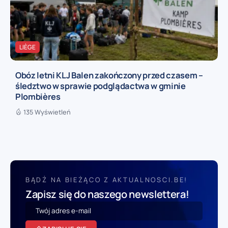
LIÈGE
Obóz letni KLJ Balen zakończony przed czasem –
śledztwo w sprawie podglądactwa w gminie
Plombières
135 Wyświetleń
BĄDŹ NA BIEŻĄCO Z AKTUALNOSCI.BE!
Zapisz się do naszego newslettera!