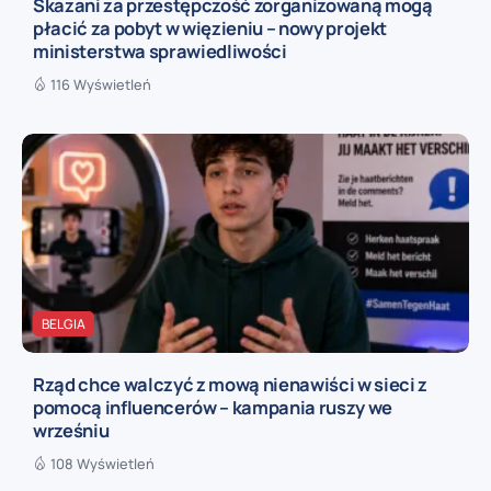
Skazani za przestępczość zorganizowaną mogą
płacić za pobyt w więzieniu – nowy projekt
ministerstwa sprawiedliwości
116 Wyświetleń
BELGIA
Rząd chce walczyć z mową nienawiści w sieci z
pomocą influencerów – kampania ruszy we
wrześniu
108 Wyświetleń