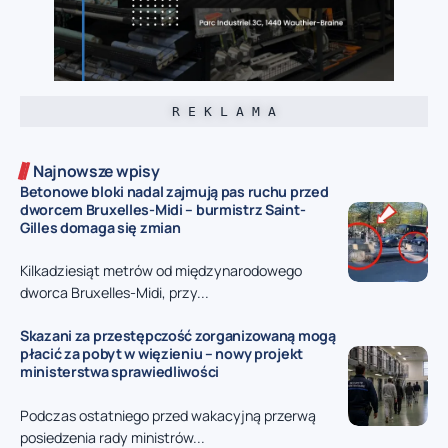
R E K L A M A
Najnowsze wpisy
Betonowe bloki nadal zajmują pas ruchu przed
dworcem Bruxelles-Midi – burmistrz Saint-
Gilles domaga się zmian
Kilkadziesiąt metrów od międzynarodowego
dworca Bruxelles-Midi, przy...
Skazani za przestępczość zorganizowaną mogą
płacić za pobyt w więzieniu – nowy projekt
ministerstwa sprawiedliwości
Podczas ostatniego przed wakacyjną przerwą
posiedzenia rady ministrów...