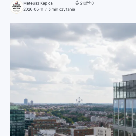
Mateusz Kapica
210
0
zaobserwuj nas
2026-06-11
3 min czytania
zaobserwuj nas
zaobserwuj nas
zaobserwuj nas