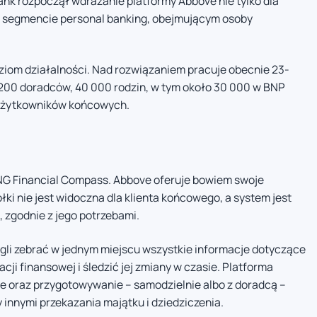
ank rozpoczął wdrażanie platformy Abbove nie tylko dla
w segmencie personal banking, obejmującym osoby
ziom działalności. Nad rozwiązaniem pracuje obecnie 23-
1 200 doradców, 40 000 rodzin, w tym około 30 000 w BNP
0 użytkowników końcowych.
NG Financial Compass. Abbove oferuje bowiem swoje
ki nie jest widoczna dla klienta końcowego, a system jest
 zgodnie z jego potrzebami.
mogli zebrać w jednym miejscu wszystkie informacje dotyczące
ji finansowej i śledzić jej zmiany w czasie. Platforma
ie oraz przygotowywanie – samodzielnie albo z doradcą –
innymi przekazania majątku i dziedziczenia.