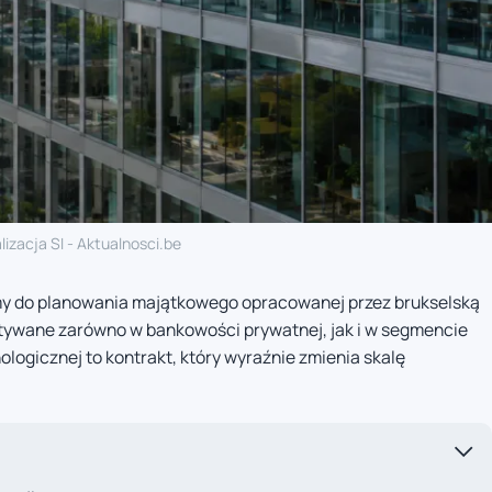
lizacja SI - Aktualnosci.be
my do planowania majątkowego opracowanej przez brukselską
tywane zarówno w bankowości prywatnej, jak i w segmencie
nologicznej to kontrakt, który wyraźnie zmienia skalę