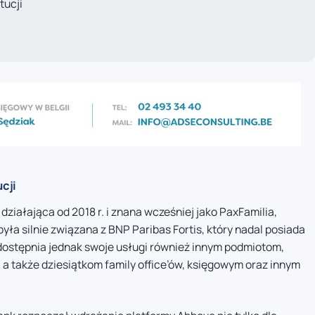
tucji
ucji
iałająca od 2018 r. i znana wcześniej jako PaxFamilia,
była silnie związana z BNP Paribas Fortis, który nadal posiada
udostępnia jednak swoje usługi również innym podmiotom,
 a także dziesiątkom family office’ów, księgowym oraz innym