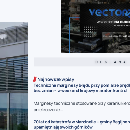
R E K L A M A
Najnowsze wpisy
Techniczne marginesy błędu przy pomiarze prędk
bez zmian – w weekend krajowy maraton kontroli
Marginesy techniczne stosowane przy karaniu kie
przekroczenie...
70 lat od katastrofy w Marcinelle – gminy Begijnen
upamiętniają swoich górników