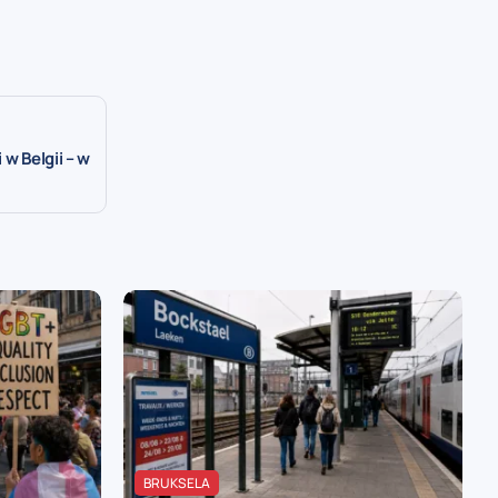
w Belgii – w
BRUKSELA