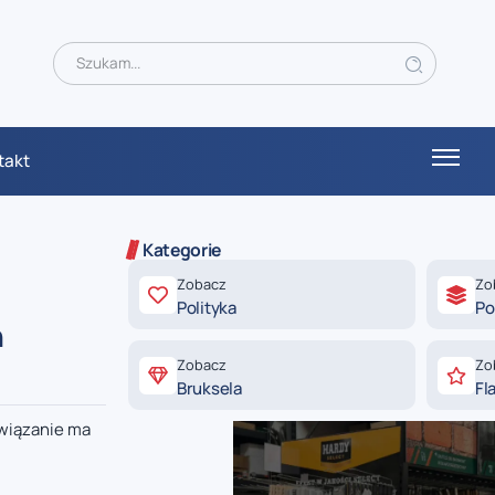
takt
Kategorie
Zobacz
Zo
Polityka
Po
h
Zobacz
Zo
Bruksela
Fl
związanie ma