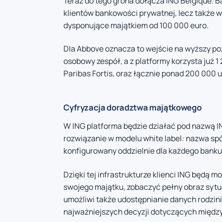
Teraz do tego grona dołącza ING Belgique. B
klientów bankowości prywatnej, lecz także 
dysponujące majątkiem od 100 000 euro.
Dla Abbove oznacza to wejście na wyższy po
osobowy zespół, a z platformy korzysta już 
Paribas Fortis, oraz łącznie ponad 200 00
Cyfryzacja doradztwa majątkowego
W ING platforma będzie działać pod nazwą I
rozwiązanie w modelu white label: nazwa spół
konfigurowany oddzielnie dla każdego banku,
Dzięki tej infrastrukturze klienci ING będą 
swojego majątku, zobaczyć pełny obraz sytuac
umożliwi także udostępnianie danych rodzin
najważniejszych decyzji dotyczących między 