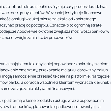
a, że infrastruktura spółki cyfryzuje cały proces doradztwa
iwać całe grupy klientów. Wcześniej instytucje finansowe
a jakość obsługi w dużej mierze zależała od konkretnego
 zaczynać pracę od początku. Oznaczało to ogromną stratę
podejście Abbove wielokrotnie zwiększa możliwości banków w
czności zwiększania liczby pracowników.
ania majątkiem tak, aby lepiej odpowiadał konkretnym celom
planowanie emerytury, przekazanie majątku, darowizny, zakup
 mogą samodzielnie określać te cele na platformie. Narzędzie
mów banku, a doradca wspólnie z klientem wyznacza kierunek i
a samo zarządzanie aktywami finansowymi.
z platformą własne produkty i usługi, wraz z odpowiednimi
dytów i rachunków, planowania spadkowego, inwestycji, a