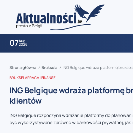
07
Aug
2026
Strona główna
Bruksela
ING Belgique wdraża platformę bruksels
/
/
BRUKSELA
PRACA I FINANSE
ING Belgique wdraża platformę br
klientów
zaobserwuj nas
ING Belgique rozpoczyna wdrażanie platformy do planowan
być wykorzystywane zarówno w bankowości prywatnej, jak i
zaobserwuj nas