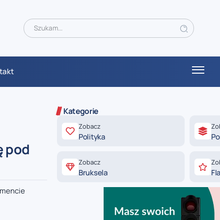
takt
Kategorie
Zobacz
Zo
Polityka
Po
ę pod
Zobacz
Zo
Bruksela
Fl
amencie