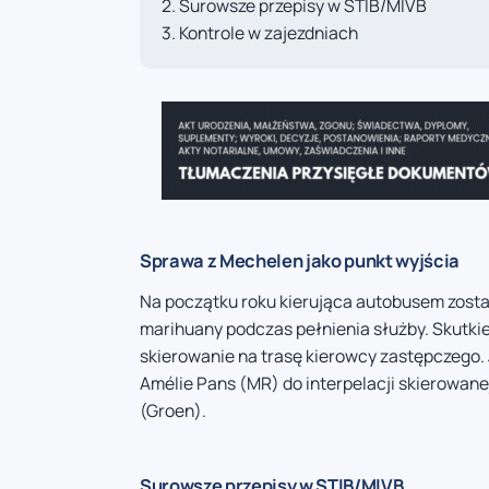
Surowsze przepisy w STIB/MIVB
Kontrole w zajezdniach
Sprawa z Mechelen jako punkt wyjścia
Na początku roku kierująca autobusem zosta
marihuany podczas pełnienia służby. Skutki
skierowanie na trasę kierowcy zastępczego. 
Amélie Pans (MR) do interpelacji skierowanej
(Groen).
Surowsze przepisy w STIB/MIVB