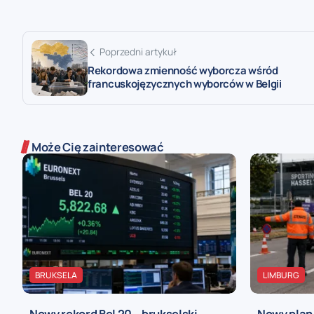
Poprzedni artykuł
Rekordowa zmienność wyborcza wśród
francuskojęzycznych wyborców w Belgii
Może Cię zainteresować
BRUKSELA
LIMBURG
Nowy rekord Bel 20 – brukselski
Nowy plan