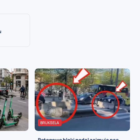
u
BRUKSELA
Betonowe bloki nadal zajmują pas