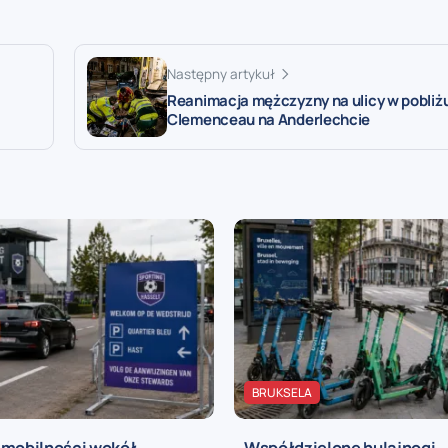
Następny artykuł
Reanimacja mężczyzny na ulicy w pobliż
Clemenceau na Anderlechcie
BRUKSELA
 mobilności wokół
Współdzielone hulajnogi