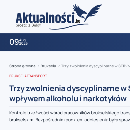
09
Aug
2026
Strona główna
Bruksela
Trzy zwolnienia dyscyplinarne w STIB/M
/
/
BRUKSELA
TRANSPORT
Trzy zwolnienia dyscyplinarne w 
wpływem alkoholu i narkotyków
zaobserwuj nas
Kontrole trzeźwości wśród pracowników brukselskiego tran
brukselskim. Bezpośrednim punktem odniesienia była sprawa
zaobserwuj nas