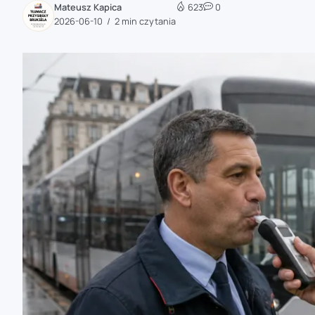
Mateusz Kapica
623
0
zaobserwuj nas
2026-06-10
2 min czytania
zaobserwuj nas
zaobserwuj nas
zaobserwuj nas