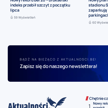
indeks przebił szczyt z początku
stadionu S
lipca
zaparkują 
parkingac
59 Wyświetleń
60 Wyświe
BĄDŹ NA BIEŻĄCO Z AKTUALNOSCI.BE!
Zapisz się do naszego newslettera!
Chętnie cz
Nowy reko
przebił...