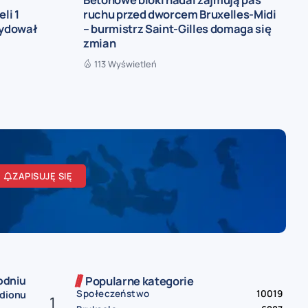
li 1
ruchu przed dworcem Bruxelles-Midi
cydował
– burmistrz Saint-Gilles domaga się
zmian
113 Wyświetleń
ZAPISUJĘ SIĘ
odniu
Popularne kategorie
Społeczeństwo
10019
adionu