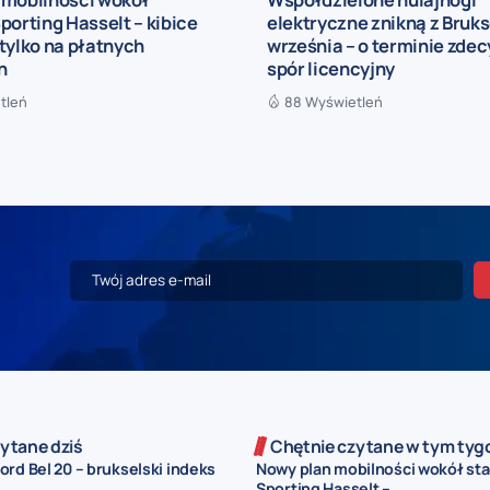
porting Hasselt – kibice
elektryczne znikną z Brukse
tylko na płatnych
września – o terminie zde
h
spór licencyjny
tleń
88 Wyświetleń
ytane dziś
Chętnie czytane w tym tyg
rd Bel 20 – brukselski indeks
Nowy plan mobilności wokół st
Sporting Hasselt –...