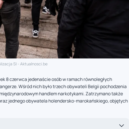
lizacja SI - Aktualnosci.be
łek 8 czerwca jedenaście osób w ramach równoległych
angerze. Wśród nich było trzech obywateli Belgii pochodzenia
 międzynarodowym handlem narkotykami. Zatrzymano także
oraz jednego obywatela holendersko-marokańskiego, objętych