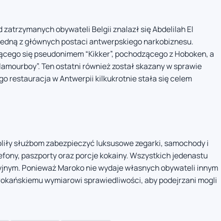
 zatrzymanych obywateli Belgii znalazł się Abdelilah El
 jedną z głównych postaci antwerpskiego narkobiznesu.
cego się pseudonimem “Kikker”, pochodzącego z Hoboken, a
amourboy”. Ten ostatni również został skazany w sprawie
ego restauracja w Antwerpii kilkukrotnie stała się celem
iły służbom zabezpieczyć luksusowe zegarki, samochody i
fony, paszporty oraz porcje kokainy. Wszystkich jedenastu
yjnym. Ponieważ Maroko nie wydaje własnych obywateli innym
okańskiemu wymiarowi sprawiedliwości, aby podejrzani mogli