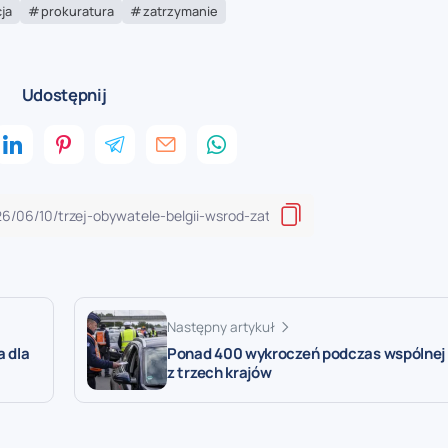
cja
prokuratura
zatrzymanie
Udostępnij
Następny artykuł
a dla
Ponad 400 wykroczeń podczas wspólnej ak
z trzech krajów