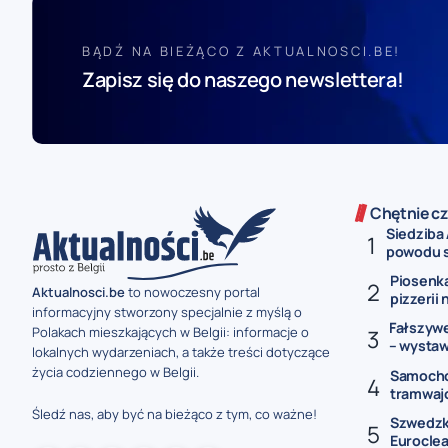
BĄDŹ NA BIEŻĄCO Z AKTUALNOSCI.BE!
Zapisz się do naszego newslettera!
Chętnie cz
Siedziba
powodu s
Piosenka
Aktualnosci.be
to nowoczesny portal
pizzerii 
informacyjny stworzony specjalnie z myślą o
Fałszywe
Polakach mieszkających w Belgii: informacje o
– wystawi
lokalnych wydarzeniach, a także treści dotyczące
życia codziennego w Belgii.
Samochó
tramwaj
Śledź nas, aby być na bieżąco z tym, co ważne!
Szwedzki
Euroclear