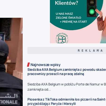
R E K L A M A
Najnowsze wpisy
Siedziba AXA Belgium zamknięta z powodu skaże
pracownicy przeszli na pracę zdalną
Siedziba AXA Belgium w pobliżu Porte de Namur w Br
zamknięta od...
Piosenka z TikToka odmieniła los pizzerii na Saint-
przyjeżdżają z Paryża i Marsylii