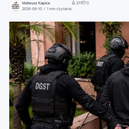
Mateusz Kapica
277
0
zaobserwuj nas
2026-06-10
1 min czytania
zaobserwuj nas
zaobserwuj nas
zaobserwuj nas