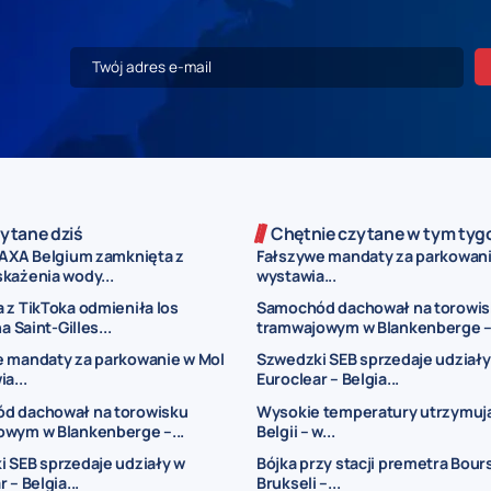
ytane dziś
Chętnie czytane w tym tyg
 AXA Belgium zamknięta z
Fałszywe mandaty za parkowani
każenia wody...
wystawia...
 z TikToka odmieniła los
Samochód dachował na torowi
na Saint-Gilles...
tramwajowym w Blankenberge –.
 mandaty za parkowanie w Mol
Szwedzki SEB sprzedaje udziały
a...
Euroclear – Belgia...
d dachował na torowisku
Wysokie temperatury utrzymują
owym w Blankenberge –...
Belgii – w...
 SEB sprzedaje udziały w
Bójka przy stacji premetra Bour
 – Belgia...
Brukseli –...