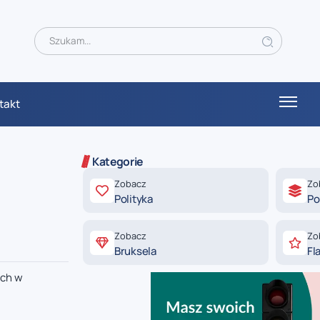
takt
Kategorie
Zobacz
Zo
Polityka
Po
Zobacz
Zo
Bruksela
Fl
ych w