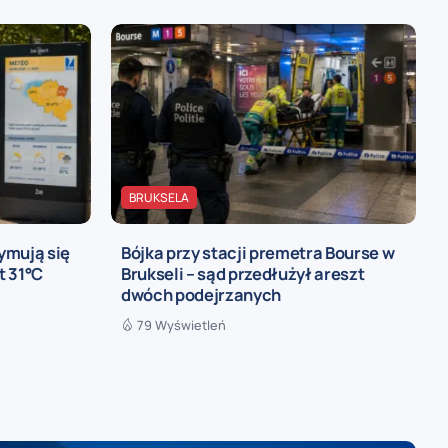
BRUKSELA
ymują się
Bójka przy stacji premetra Bourse w
t 31°C
Brukseli – sąd przedłużył areszt
dwóch podejrzanych
79 Wyświetleń