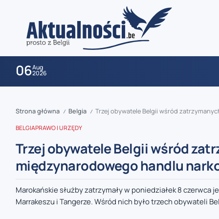
06
Aug
2026
Strona główna
Belgia
Trzej obywatele Belgii wśród zatrzyman
/
/
BELGIA
PRAWO I URZĘDY
Trzej obywatele Belgii wśród za
międzynarodowego handlu nark
zaobserwuj nas
Marokańskie służby zatrzymały w poniedziałek 8 czerwca 
Marrakeszu i Tangerze. Wśród nich było trzech obywateli Bel
zaobserwuj nas