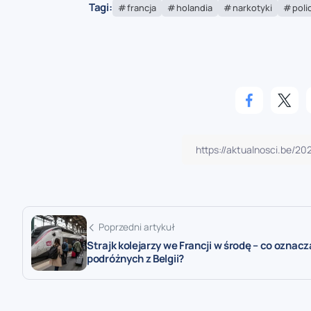
Tagi:
francja
holandia
narkotyki
poli
Poprzedni artykuł
Strajk kolejarzy we Francji w środę – co oznacz
podróżnych z Belgii?