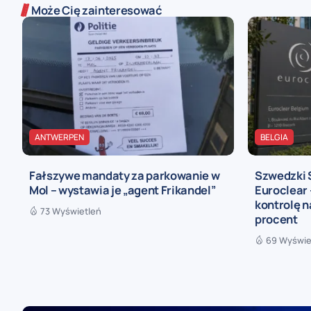
Może Cię zainteresować
ANTWERPEN
BELGIA
Fałszywe mandaty za parkowanie w
Szwedzki 
Mol – wystawia je „agent Frikandel”
Euroclear 
kontrolę n
73 Wyświetleń
procent
69 Wyświe