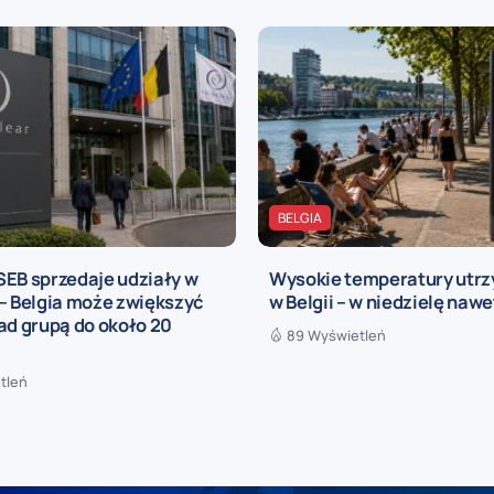
BELGIA
SEB sprzedaje udziały w
Wysokie temperatury utrz
– Belgia może zwiększyć
w Belgii – w niedzielę nawe
ad grupą do około 20
89 Wyświetleń
tleń