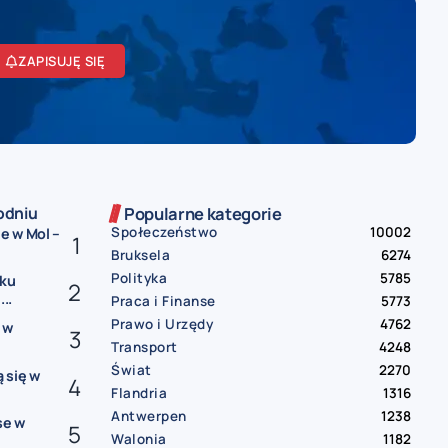
ZAPISUJĘ SIĘ
odniu
Popularne kategorie
Społeczeństwo
10002
e w Mol –
Bruksela
6274
Polityka
5785
sku
..
Praca i Finanse
5773
Prawo i Urzędy
4762
 w
Transport
4248
Świat
2270
 się w
Flandria
1316
Antwerpen
1238
se w
Walonia
1182