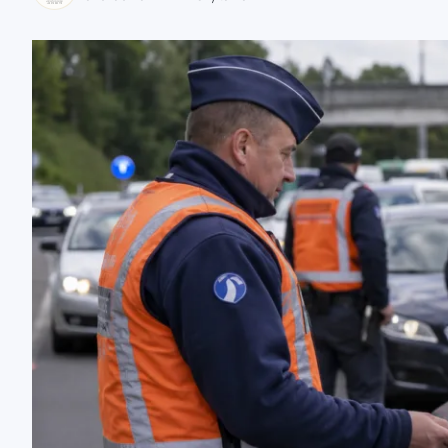
zaobserwuj nas
zaobserwuj nas
zaobserwuj nas
zaobserwuj nas