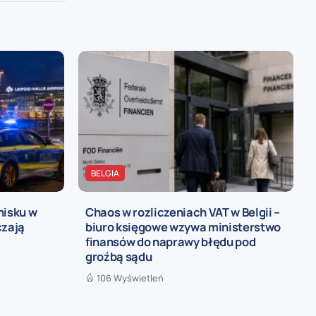
BELGIA
nisku w
Chaos w rozliczeniach VAT w Belgii –
czają
biuro księgowe wzywa ministerstwo
finansów do naprawy błędu pod
groźbą sądu
106 Wyświetleń