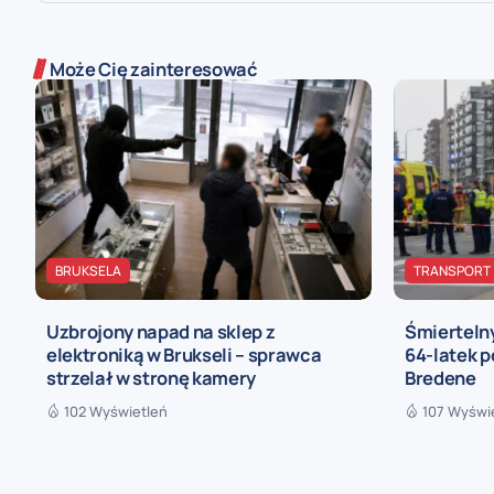
Może Cię zainteresować
BRUKSELA
TRANSPORT
Uzbrojony napad na sklep z
Śmierteln
elektroniką w Brukseli – sprawca
64-latek 
strzelał w stronę kamery
Bredene
102 Wyświetleń
107 Wyświ