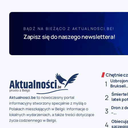
BĄDŹ NA BIEŻĄCO Z AKTUALNOSCI.BE!
Zapisz się do naszego newslettera!
Chętnie cz
Uzbrojon
Brukseli..
Śmiertel
Aktualnosci.be
to nowoczesny portal
latek po
informacyjny stworzony specjalnie z myślą o
Dron z d
Polakach mieszkających w Belgii: informacje o
–...
lokalnych wydarzeniach, a także treści dotyczące
życia codziennego w Belgii.
Obiecują
szczepio