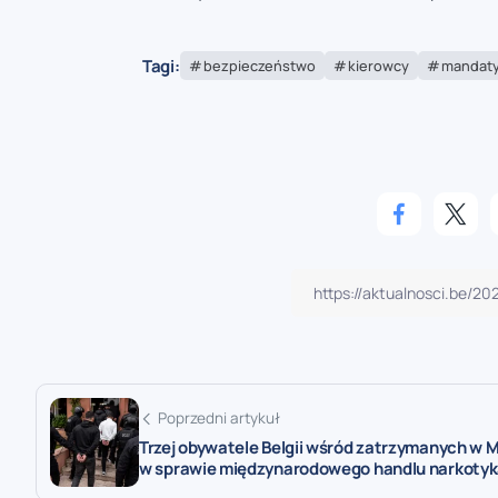
Tagi:
bezpieczeństwo
kierowcy
mandat
Poprzedni artykuł
Trzej obywatele Belgii wśród zatrzymanych w 
w sprawie międzynarodowego handlu narkoty