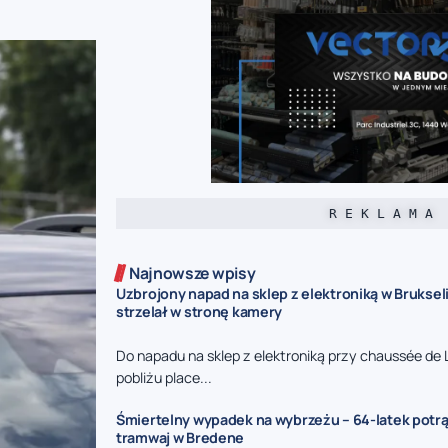
R E K L A M A
Najnowsze wpisy
Uzbrojony napad na sklep z elektroniką w Bruksel
strzelał w stronę kamery
Do napadu na sklep z elektroniką przy chaussée de 
pobliżu place...
Śmiertelny wypadek na wybrzeżu – 64-latek potr
tramwaj w Bredene