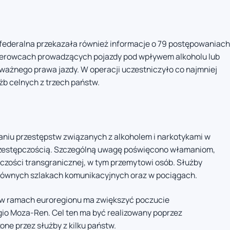
federalna przekazała również informacje o 79 postępowaniach
ierowcach prowadzących pojazdy pod wpływem alkoholu lub
 ważnego prawa jazdy. W operacji uczestniczyło co najmniej
żb celnych z trzech państw.
aniu przestępstw związanych z alkoholem i narkotykami w
przestępczością. Szczególną uwagę poświęcono włamaniom,
zości transgranicznej, w tym przemytowi osób. Służby
łównych szlakach komunikacyjnych oraz w pociągach.
a w ramach euroregionu ma zwiększyć poczucie
o Moza-Ren. Cel ten ma być realizowany poprzez
ne przez służby z kilku państw.