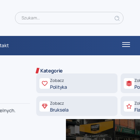
takt
Kategorie
Zobacz
Zo
Polityka
Po
Zobacz
Zo
Bruksela
Fl
celnych.