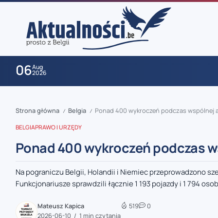
06
Aug
2026
Strona główna
Belgia
Ponad 400 wykroczeń podczas wspólnej akcj
/
/
BELGIA
PRAWO I URZĘDY
Ponad 400 wykroczeń podczas wspó
Na pograniczu Belgii, Holandii i Niemiec przeprowadzono sze
zaobserwuj nas
Funkcjonariusze sprawdzili łącznie 1 193 pojazdy i 1 794 osoby
zaobserwuj nas
Mateusz Kapica
519
0
2026-06-10
1 min czytania