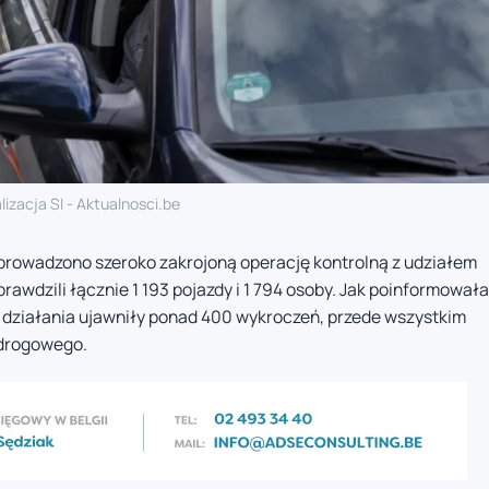
lizacja SI - Aktualnosci.be
zeprowadzono szeroko zakrojoną operację kontrolną z udziałem
prawdzili łącznie 1 193 pojazdy i 1 794 osoby. Jak poinformowała
e działania ujawniły ponad 400 wykroczeń, przede wszystkim
 drogowego.