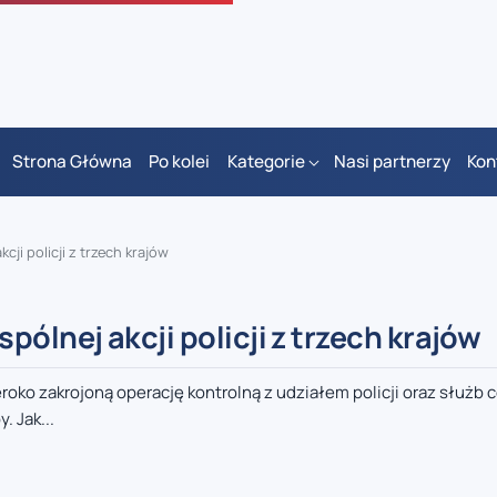
Strona Główna
Po kolei
Kategorie
Nasi partnerzy
Kon
i policji z trzech krajów
lnej akcji policji z trzech krajów
roko zakrojoną operację kontrolną z udziałem policji oraz służb 
. Jak...