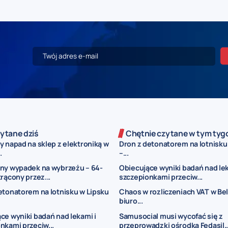
ytane dziś
Chętnie czytane w tym tyg
y napad na sklep z elektroniką w
Dron z detonatorem na lotnisku
.
–...
ny wypadek na wybrzeżu – 64-
Obiecujące wyniki badań nad lek
trącony przez...
szczepionkami przeciw...
etonatorem na lotnisku w Lipsku
Chaos w rozliczeniach VAT w Belg
biuro...
ce wyniki badań nad lekami i
Samusocial musi wycofać się z
nkami przeciw...
przeprowadzki ośrodka Fedasil..