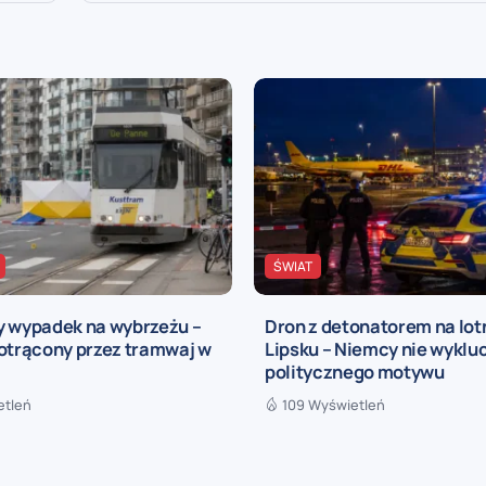
ŚWIAT
y wypadek na wybrzeżu –
Dron z detonatorem na lot
potrącony przez tramwaj w
Lipsku – Niemcy nie wyklu
politycznego motywu
etleń
109 Wyświetleń