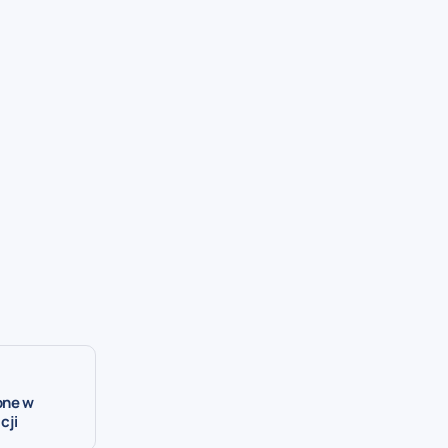
one w
cji