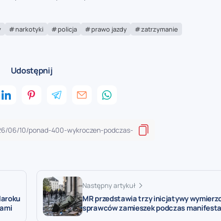
y
narkotyki
policja
prawo jazdy
zatrzymanie
Udostępnij
Następny artykuł
Maroku
MR przedstawia trzy inicjatywy wymierz
kami
sprawców zamieszek podczas manifesta