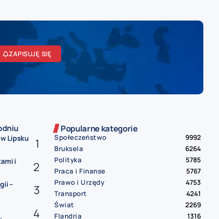
ZAPISUJĘ SIĘ
odniu
Popularne kategorie
Społeczeństwo
9992
 w Lipsku
Bruksela
6264
Polityka
5785
ami i
Praca i Finanse
5767
Prawo i Urzędy
4753
ii –
Transport
4241
Świat
2269
Flandria
1316
.