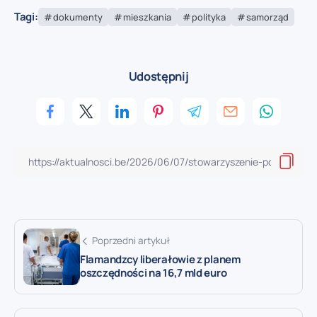
Tagi:
dokumenty
mieszkania
polityka
samorząd
Udostępnij
Poprzedni artykuł
Flamandzcy liberałowie z planem
oszczędności na 16,7 mld euro