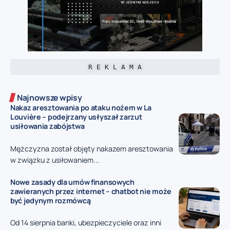
R E K L A M A
Najnowsze wpisy
Nakaz aresztowania po ataku nożem w La
Louvière – podejrzany usłyszał zarzut
usiłowania zabójstwa
Mężczyzna został objęty nakazem aresztowania
w związku z usiłowaniem...
Nowe zasady dla umów finansowych
zawieranych przez internet – chatbot nie może
być jedynym rozmówcą
Od 14 sierpnia banki, ubezpieczyciele oraz inni