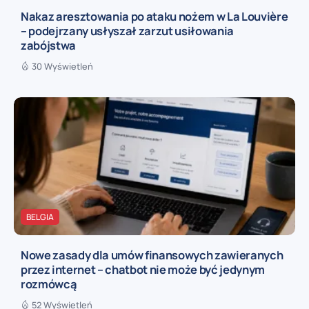
Nakaz aresztowania po ataku nożem w La Louvière
– podejrzany usłyszał zarzut usiłowania
zabójstwa
30 Wyświetleń
BELGIA
Nowe zasady dla umów finansowych zawieranych
przez internet – chatbot nie może być jedynym
rozmówcą
52 Wyświetleń