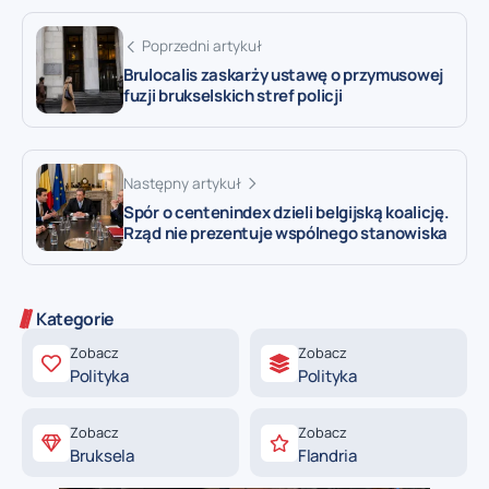
Poprzedni artykuł
Brulocalis zaskarży ustawę o przymusowej
fuzji brukselskich stref policji
Następny artykuł
Spór o centenindex dzieli belgijską koalicję.
Rząd nie prezentuje wspólnego stanowiska
Kategorie
Zobacz
Zobacz
Polityka
Polityka
Zobacz
Zobacz
Bruksela
Flandria