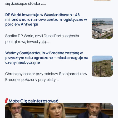
się dziecięce stoiska z...
DP World inwestuje w Waaslandhaven – 48
milionów euro na nowe centrum logistyczne w
porcie w Antwerpii
Spółka DP World, czyli Dubai Ports, ogłosiła
początkową inwestycję...
Wydmy Spanjaardduin w Bredene zostaną w
przyszłym roku ogrodzone – miasto reaguje na
czyny nieobyczajne
Chroniony obszar przyrodniczy Spanjaardduin w
Bredene, położony przy plaży...
Może Cię zainteresować