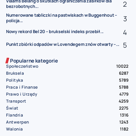
Vlaams Belang o skutkach ograniczenia zasiłków dla
bezrobotnych...
Numerowane tabliczki na pastwiskach w Buggenhout –
policja...
Nowy rekord Bel 20 – brukselski indeks przebił...
Punkt zbiórki odpadów w Lovendegem znów otwarty –...
Popularne kategorie
Społeczeństwo
10022
Bruksela
6287
Polityka
5789
Praca i Finanse
5788
Prawo i Urzędy
4779
Transport
4259
Świat
2275
Flandria
1316
Antwerpen
1243
Walonia
1182