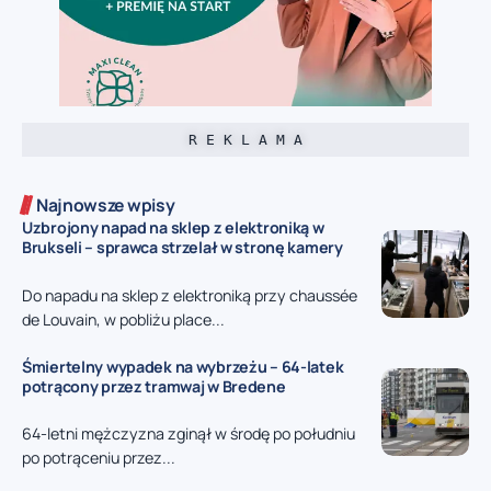
R E K L A M A
Najnowsze wpisy
Uzbrojony napad na sklep z elektroniką w
Brukseli – sprawca strzelał w stronę kamery
Do napadu na sklep z elektroniką przy chaussée
de Louvain, w pobliżu place...
Śmiertelny wypadek na wybrzeżu – 64-latek
potrącony przez tramwaj w Bredene
64-letni mężczyzna zginął w środę po południu
po potrąceniu przez...