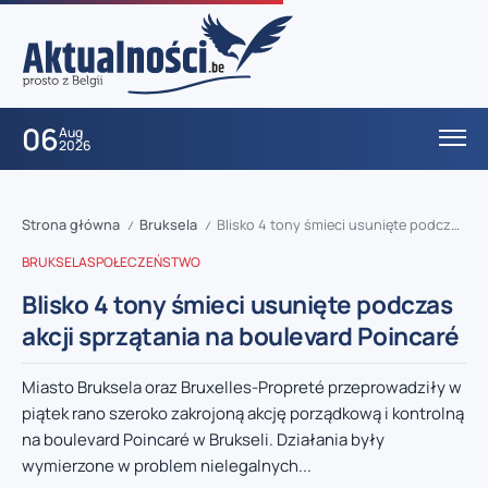
06
Aug
2026
Strona główna
Bruksela
Blisko 4 tony śmieci usunięte podczas akcji sprzątania na boulevard Poincaré
/
/
BRUKSELA
SPOŁECZEŃSTWO
Blisko 4 tony śmieci usunięte podczas
akcji sprzątania na boulevard Poincaré
Miasto Bruksela oraz Bruxelles-Propreté przeprowadziły w
piątek rano szeroko zakrojoną akcję porządkową i kontrolną
na boulevard Poincaré w Brukseli. Działania były
wymierzone w problem nielegalnych...