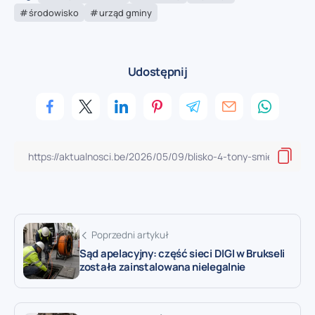
środowisko
urząd gminy
Udostępnij
Poprzedni artykuł
Sąd apelacyjny: część sieci DIGI w Brukseli
została zainstalowana nielegalnie