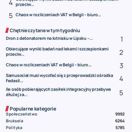
przeciw...
Chaos w rozliczeniach VAT w Belgii – biuro...
Chętnie czytane w tym tygodniu
Dron z detonatorem na lotnisku w Lipsku –...
Obiecujące wyniki badań nad lekami i szczepionkami
przeciw...
Chaos w rozliczeniach VAT w Belgii – biuro...
Samusocial musi wycofać się z przeprowadzki ośrodka
Fedasil...
Ile osób pobierających zasiłek integracyjny przebywa
dłużej za...
Popularne kategorie
Społeczeństwo
9992
Bruksela
6264
Polityka
5785