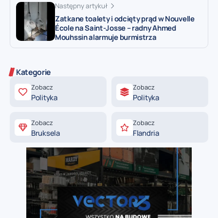
Następny artykuł
Zatkane toalety i odcięty prąd w Nouvelle
École na Saint-Josse – radny Ahmed
Mouhssin alarmuje burmistrza
Kategorie
Zobacz
Zobacz
Polityka
Polityka
Zobacz
Zobacz
Bruksela
Flandria