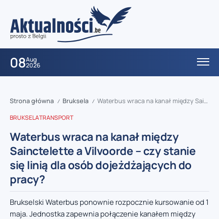
08
Aug
2026
Strona główna
Bruksela
Waterbus wraca na kanał między Sainctelette a Vilvoorde – czy stanie się linią dla osób dojeżdżających do pracy?
/
/
BRUKSELA
TRANSPORT
Waterbus wraca na kanał między
Sainctelette a Vilvoorde – czy stanie
się linią dla osób dojeżdżających do
pracy?
Brukselski Waterbus ponownie rozpocznie kursowanie od 1
maja. Jednostka zapewnia połączenie kanałem między