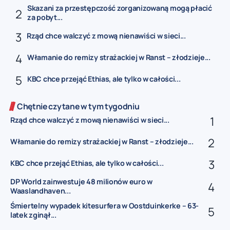
Skazani za przestępczość zorganizowaną mogą płacić
za pobyt...
Rząd chce walczyć z mową nienawiści w sieci...
Włamanie do remizy strażackiej w Ranst – złodzieje...
KBC chce przejąć Ethias, ale tylko w całości...
Chętnie czytane w tym tygodniu
Rząd chce walczyć z mową nienawiści w sieci...
Włamanie do remizy strażackiej w Ranst – złodzieje...
KBC chce przejąć Ethias, ale tylko w całości...
DP World zainwestuje 48 milionów euro w
Waaslandhaven...
Śmiertelny wypadek kitesurfera w Oostduinkerke – 63-
latek zginął...