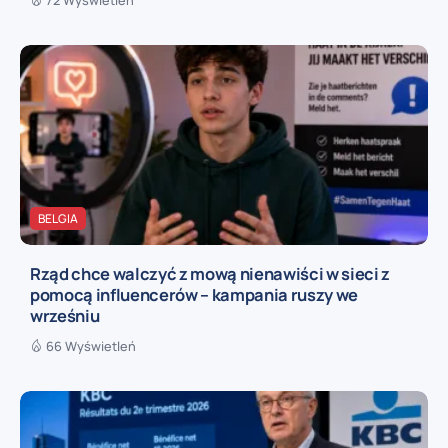
BELGIA
Rząd chce walczyć z mową nienawiści w sieci z
pomocą influencerów – kampania ruszy we
wrześniu
66 Wyświetleń