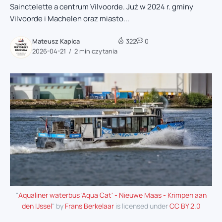
Sainctelette a centrum Vilvoorde. Już w 2024 r. gminy
Vilvoorde i Machelen oraz miasto...
Mateusz Kapica
322
0
2026-04-21
2 min czytania
"
Aqualiner waterbus 'Aqua Cat' - Nieuwe Maas - Krimpen aan
den IJssel
" by
Frans Berkelaar
is licensed under
CC BY 2.0