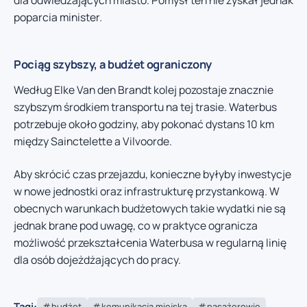
dla odwiedzających miasto. Pomysł ten nie zyskał jednak
poparcia minister.
Pociąg szybszy, a budżet ograniczony
Według Elke Van den Brandt kolej pozostaje znacznie
szybszym środkiem transportu na tej trasie. Waterbus
potrzebuje około godziny, aby pokonać dystans 10 km
między Sainctelette a Vilvoorde.
Aby skrócić czas przejazdu, konieczne byłyby inwestycje
w nowe jednostki oraz infrastrukturę przystankową. W
obecnych warunkach budżetowych takie wydatki nie są
jednak brane pod uwagę, co w praktyce ogranicza
możliwość przekształcenia Waterbusa w regularną linię
dla osób dojeżdżających do pracy.
Tagi:
budżet
komunikacja miejska
pasażerowie