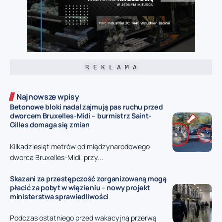
R E K L A M A
Najnowsze wpisy
Betonowe bloki nadal zajmują pas ruchu przed
dworcem Bruxelles-Midi – burmistrz Saint-
Gilles domaga się zmian
Kilkadziesiąt metrów od międzynarodowego
dworca Bruxelles-Midi, przy...
Skazani za przestępczość zorganizowaną mogą
płacić za pobyt w więzieniu – nowy projekt
ministerstwa sprawiedliwości
Podczas ostatniego przed wakacyjną przerwą