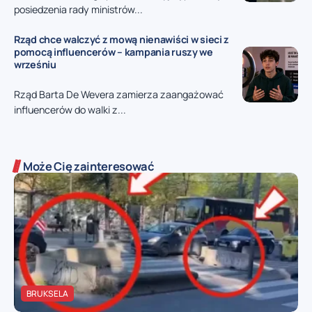
posiedzenia rady ministrów...
Rząd chce walczyć z mową nienawiści w sieci z
pomocą influencerów – kampania ruszy we
wrześniu
Rząd Barta De Wevera zamierza zaangażować
influencerów do walki z...
Może Cię zainteresować
BRUKSELA