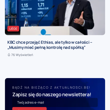
LIÈGE
KBC chce przejąć Ethias, ale tylko w całości –
„Musimy mieć pełną kontrolę nad spółką”
76 Wyświetleń
BĄDŹ NA BIEŻĄCO Z AKTUALNOSCI.BE!
Zapisz się do naszego newslettera!