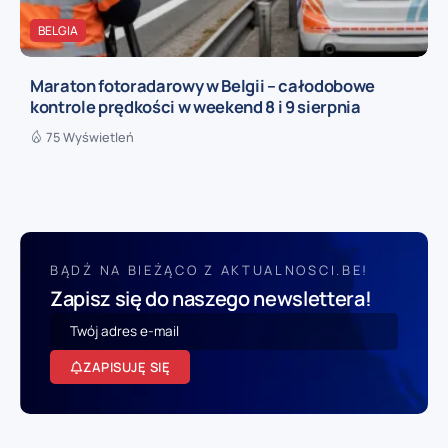
BELGIA
Maraton fotoradarowy w Belgii – całodobowe
kontrole prędkości w weekend 8 i 9 sierpnia
75 Wyświetleń
BĄDŹ NA BIEŻĄCO Z AKTUALNOSCI.BE!
Zapisz się do naszego newslettera!
ZAPISUJĘ SIĘ