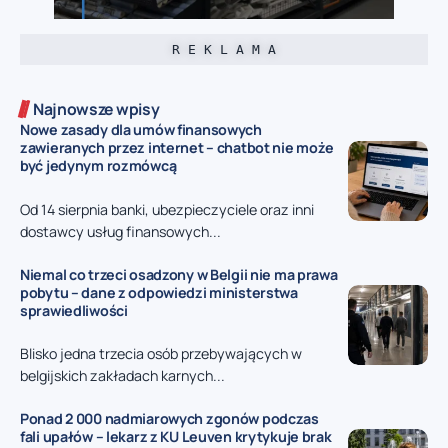
R E K L A M A
Najnowsze wpisy
Nowe zasady dla umów finansowych
zawieranych przez internet – chatbot nie może
być jedynym rozmówcą
Od 14 sierpnia banki, ubezpieczyciele oraz inni
dostawcy usług finansowych...
Niemal co trzeci osadzony w Belgii nie ma prawa
pobytu – dane z odpowiedzi ministerstwa
sprawiedliwości
Blisko jedna trzecia osób przebywających w
belgijskich zakładach karnych...
Ponad 2 000 nadmiarowych zgonów podczas
fali upałów – lekarz z KU Leuven krytykuje brak