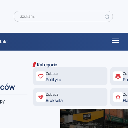
takt
Kategorie
Zobacz
Zo
Polityka
Po
ńców
Zobacz
Zo
Bruksela
Fl
upy