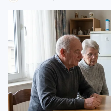
zaobserwuj nas
zaobserwuj nas
zaobserwuj nas
zaobserwuj nas