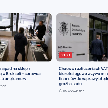
BELGIA
napad na sklep z
Chaos w rozliczeniach VAT 
ą w Brukseli – sprawca
biuro księgowe wzywa min
 stronę kamery
finansów do naprawy błęd
groźbą sądu
tleń
115 Wyświetleń