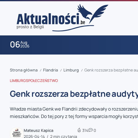
06
Aug
2026
Strona główna
Flandria
Limburg
Genk rozszerza bezpłatne 
/
/
/
LIMBURG
SPOŁECZEŃSTWO
Genk rozszerza bezpłatne audy
Władze miasta Genk we Flandrii zdecydowały o rozszerzen
zaobserwuj nas
mieszkańców. Do tej pory z tej formy wsparcia mogły korzys
zaobserwuj nas
Mateusz Kapica
314
0
2026-04-14
2 min czytania