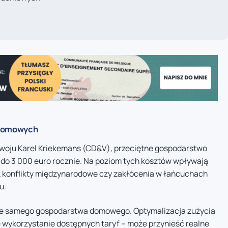
 domowych
woju Karel Kriekemans (CD&V), przeciętne gospodarstwo
 do 3 000 euro rocznie. Na poziom tych kosztów wpływają
ak konflikty międzynarodowe czy zakłócenia w łańcuchach
u.
mie samego gospodarstwa domowego. Optymalizacja zużycia
e wykorzystanie dostępnych taryf – może przynieść realne