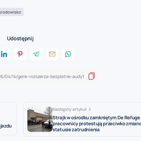
środowisko
Udostępnij
Następny artykuł
Strajk w ośrodku zamkniętym De Refuge w
pracownicy protestują przeciwko zmian
ojazdu
statusie zatrudnienia