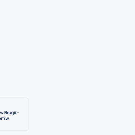
 Brugii –
om w