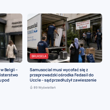
BRUKSELA
w Belgii –
Samusocial musi wycofać się z
isterstwo
przeprowadzki ośrodka Fedasil do
u pod
Uccle – sąd przedłużył zawieszenie
89 Wyświetleń