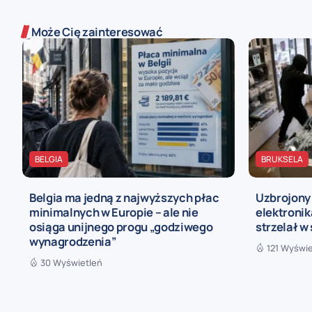
Może Cię zainteresować
BELGIA
BRUKSELA
Belgia ma jedną z najwyższych płac
Uzbrojony 
minimalnych w Europie – ale nie
elektronik
osiąga unijnego progu „godziwego
strzelał w
wynagrodzenia”
121 Wyświe
30 Wyświetleń