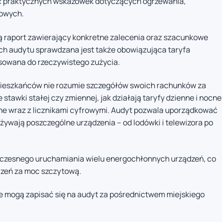
ąc praktycznych wskazówek dotyczących ogrzewania,
mowych.
ą raport zawierający konkretne zalecenia oraz szacunkowe
ch audytu sprawdzana jest także obowiązująca taryfa
asowana do rzeczywistego zużycia.
mieszkańców nie rozumie szczegółów swoich rachunków za
 stawki stałej czy zmiennej, jak działają taryfy dzienne i nocne
ne wraz z licznikami cyfrowymi. Audyt pozwala uporządkować
 zużywają poszczególne urządzenia – od lodówki i telewizora po
noczesnego uruchamiania wielu energochłonnych urządzeń, co
czeń za moc szczytową.
 mogą zapisać się na audyt za pośrednictwem miejskiego