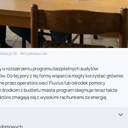
lizacja SI - Aktualnosci.be
y o rozszerzeniu programu bezpłatnych audytów
. Do tej pory z tej formy wsparcia mogły korzystać głównie
e przez operatora sieci Fluvius lub ośrodek pomocy
środkom z budżetu miasta program obejmuje teraz także
tóre zmagają się z wysokimi rachunkami za energię.
tw domowych