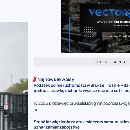
R E K L A M A
Najnowsze wpisy
Podatek od nieruchomości w Brukseli rośnie – dz
podnosi stawki, rachunki wyższe nawet o setki eu
W 2026 r. dziewięć brukselskich gmin podnosi swoj
od...
Sześć lat więzienia za atak mieczem samurajskim n
uznał zamiar zabójstwa