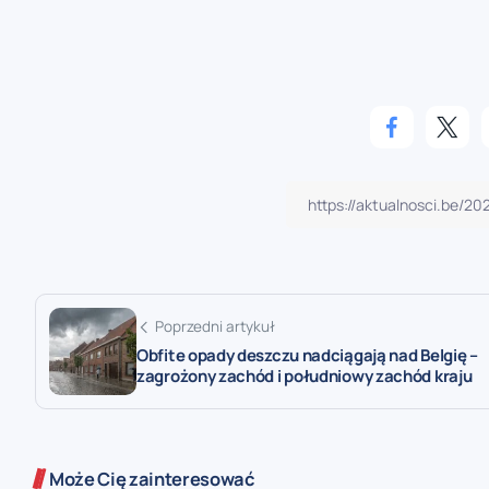
Poprzedni artykuł
Obfite opady deszczu nadciągają nad Belgię –
zagrożony zachód i południowy zachód kraju
Może Cię zainteresować