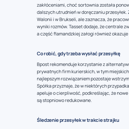
zakłóceniami, choć sortownia została pono
dalszych utrudnień w doręczaniu przesyłek. Z
Walonii i w Brukseli, ale zaznacza, że praco
wyniki rozmów. Tasset dodaje, że centrale zw
a część flamandzkiej załogi również okazuje
Co robić, gdy trzeba wysłać przesyłkę
Bpost rekomenduje korzystanie z alternatywn
prywatnych firm kurierskich, w tym miejski
najlepszym rozwiązaniem pozostaje wstrzyma
Spółka przyznaje, że w niektórych przypadk
apeluje o cierpliwość, podkreślając, że nowe
są stopniowo redukowane.
Śledzenie przesyłek w trakcie strajku