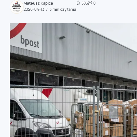
Mateusz Kapica
586
0
zaobserwuj nas
2026-04-13
3 min czytania
zaobserwuj nas
zaobserwuj nas
zaobserwuj nas