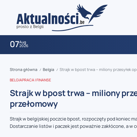
07
Aug
2026
Strona główna
Belgia
Strajk w bpost trwa – miliony przesyłek
/
/
BELGIA
PRACA I FINANSE
Strajk w bpost trwa – miliony pr
przełomowy
zaobserwuj nas
Strajk w belgijskiej poczcie bpost, rozpoczęty pod koniec
Dostarczanie listów i paczek jest poważnie zakłócone, a w c
zaobserwuj nas