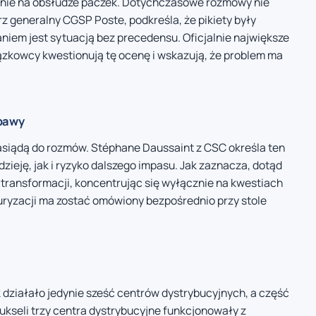
nie na obsłudze paczek. Dotychczasowe rozmowy nie
rz generalny CGSP Poste, podkreśla, że pikiety były
iem jest sytuacją bez precedensu. Oficjalnie największe
zkowcy kwestionują tę ocenę i wskazują, że problem ma
obawy
asiądą do rozmów. Stéphane Daussaint z CSC określa ten
ieję, jak i ryzyko dalszego impasu. Jak zaznacza, dotąd
transformacji, koncentrując się wyłącznie na kwestiach
uryzacji ma zostać omówiony bezpośrednio przy stole
 działało jedynie sześć centrów dystrybucyjnych, a część
kseli trzy centra dystrybucyjne funkcjonowały z