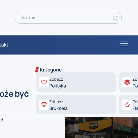
takt
Kategorie
Zobacz
Zo
Polityka
Po
może być
Zobacz
Zo
Bruksela
Fl
ch.