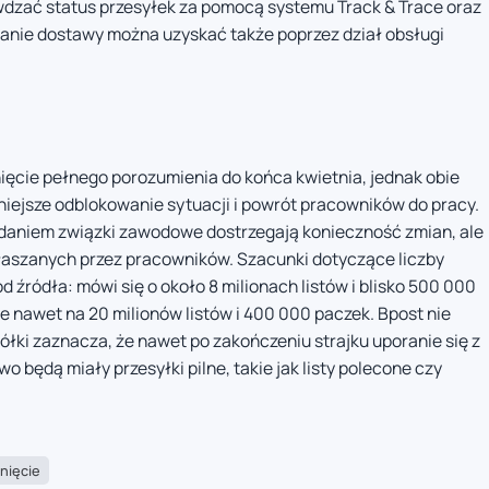
dzać status przesyłek za pomocą systemu Track & Trace oraz
stanie dostawy można uzyskać także poprzez dział obsługi
ęcie pełnego porozumienia do końca kwietnia, jednak obie
niejsze odblokowanie sytuacji i powrót pracowników do pracy.
 zdaniem związki zawodowe dostrzegają konieczność zmian, ale
łaszanych przez pracowników. Szacunki dotyczące liczby
d źródła: mówi się o około 8 milionach listów i blisko 500 000
e nawet na 20 milionów listów i 400 000 paczek. Bpost nie
ółki zaznacza, że nawet po zakończeniu strajku uporanie się z
wo będą miały przesyłki pilne, takie jak listy polecone czy
nięcie