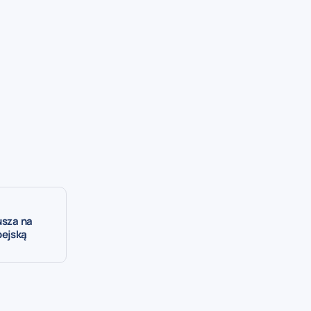
usza na
pejską