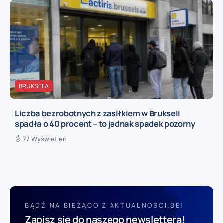
BRUKSELA
Liczba bezrobotnych z zasiłkiem w Brukseli
spadła o 40 procent – to jednak spadek pozorny
77 Wyświetleń
BĄDŹ NA BIEŻĄCO Z AKTUALNOSCI.BE!
Zapisz się do naszego newslettera!