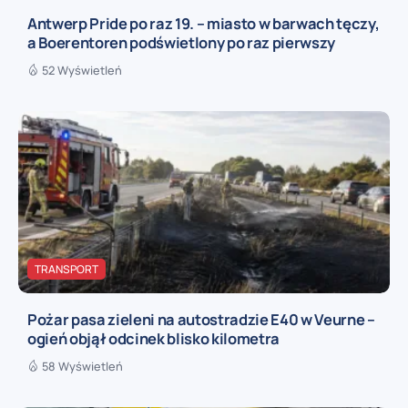
Antwerp Pride po raz 19. – miasto w barwach tęczy,
a Boerentoren podświetlony po raz pierwszy
52 Wyświetleń
TRANSPORT
Pożar pasa zieleni na autostradzie E40 w Veurne –
ogień objął odcinek blisko kilometra
58 Wyświetleń