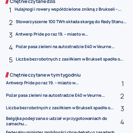
Chętnie czytane dziś
Hulajnogi i rowery współdzielone znikną z Brukseli –...
Stowarzyszenie 100 TWh składa skargę do Rady Stanu...
Antwerp Pride po raz 19. – miasto w...
Pożar pasa zieleni na autostradzie E40 w Veurne...
Liczba bezrobotnych z zasiłkiem w Brukseli spadła o...
Chętnie czytane w tym tygodniu
Antwerp Pride po raz 19. – miasto w...
Pożar pasa zieleni na autostradzie E40 w Veurne...
Liczba bezrobotnych z zasiłkiem w Brukseli spadła o...
Belgijka podejrzana o udział w przygotowaniach do
zamachu...
Federalny minister mobilności chce debaty o zasadach