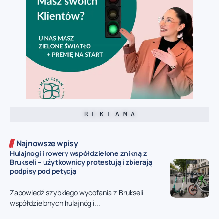
R E K L A M A
Najnowsze wpisy
Hulajnogi i rowery współdzielone znikną z
Brukseli – użytkownicy protestują i zbierają
podpisy pod petycją
Zapowiedź szybkiego wycofania z Brukseli
współdzielonych hulajnóg i...