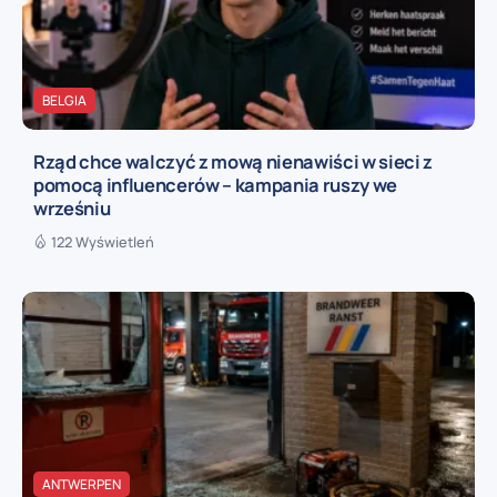
BELGIA
Rząd chce walczyć z mową nienawiści w sieci z
pomocą influencerów – kampania ruszy we
wrześniu
122 Wyświetleń
ANTWERPEN