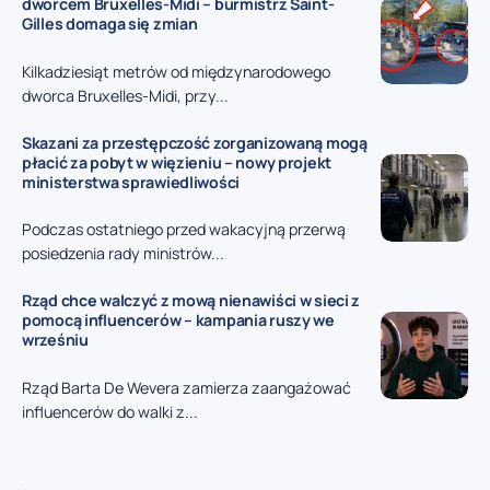
dworcem Bruxelles-Midi – burmistrz Saint-
Gilles domaga się zmian
Kilkadziesiąt metrów od międzynarodowego
dworca Bruxelles-Midi, przy...
Skazani za przestępczość zorganizowaną mogą
płacić za pobyt w więzieniu – nowy projekt
ministerstwa sprawiedliwości
Podczas ostatniego przed wakacyjną przerwą
posiedzenia rady ministrów...
Rząd chce walczyć z mową nienawiści w sieci z
pomocą influencerów – kampania ruszy we
wrześniu
Rząd Barta De Wevera zamierza zaangażować
influencerów do walki z...