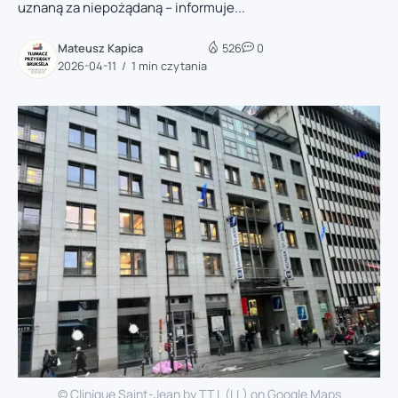
uznaną za niepożądaną – informuje...
Mateusz Kapica
526
0
2026-04-11
1 min czytania
© Clinique Saint-Jean by TT L (LL) on Google Maps