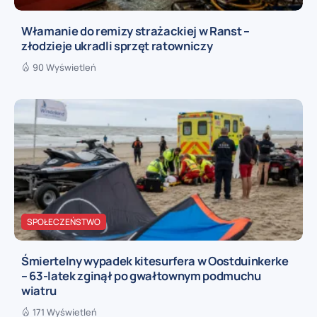
Włamanie do remizy strażackiej w Ranst –
złodzieje ukradli sprzęt ratowniczy
90 Wyświetleń
SPOŁECZEŃSTWO
Śmiertelny wypadek kitesurfera w Oostduinkerke
– 63-latek zginął po gwałtownym podmuchu
wiatru
171 Wyświetleń