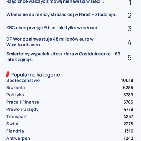
Rząd chce walczyć z mową nienawiści w sieci...
Włamanie do remizy strażackiej w Ranst – złodzieje...
KBC chce przejąć Ethias, ale tylko w całości...
DP World zainwestuje 48 milionów euro w
Waaslandhaven...
Śmiertelny wypadek kitesurfera w Oostduinkerke – 63-
latek zginął...
Popularne kategorie
Społeczeństwo
10018
Bruksela
6285
Polityka
5789
Praca i Finanse
5785
Prawo i Urzędy
4779
Transport
4257
Świat
2275
Flandria
1316
Antwerpen
1242