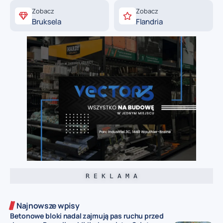
Zobacz
Zobacz
Bruksela
Flandria
R E K L A M A
Najnowsze wpisy
Betonowe bloki nadal zajmują pas ruchu przed