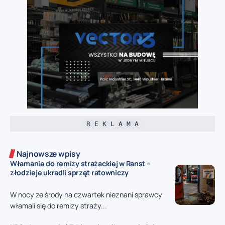
R E K L A M A
Najnowsze wpisy
Włamanie do remizy strażackiej w Ranst –
złodzieje ukradli sprzęt ratowniczy
W nocy ze środy na czwartek nieznani sprawcy
włamali się do remizy straży...