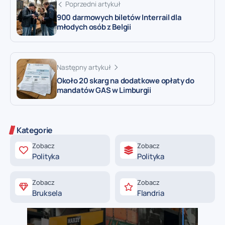
Poprzedni artykuł
900 darmowych biletów Interrail dla
młodych osób z Belgii
Następny artykuł
Około 20 skarg na dodatkowe opłaty do
mandatów GAS w Limburgii
Kategorie
Zobacz
Zobacz
Polityka
Polityka
Zobacz
Zobacz
Bruksela
Flandria