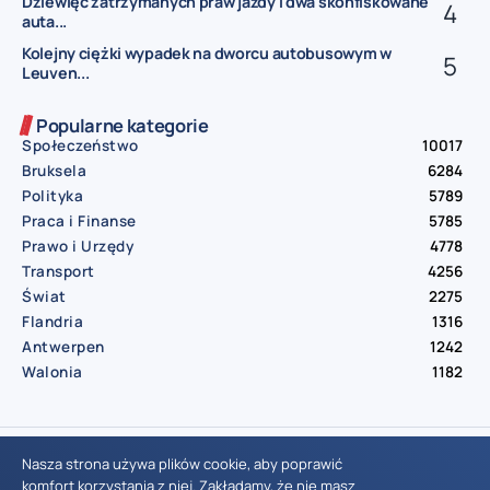
Dziewięć zatrzymanych praw jazdy i dwa skonfiskowane
auta...
Kolejny ciężki wypadek na dworcu autobusowym w
Leuven...
Popularne kategorie
Społeczeństwo
10017
Bruksela
6284
Polityka
5789
Praca i Finanse
5785
Prawo i Urzędy
4778
Transport
4256
Świat
2275
Flandria
1316
Antwerpen
1242
Walonia
1182
© Aktualnosci.be – All Right Reserved 2016-2026
Nasza strona używa plików cookie, aby poprawić
komfort korzystania z niej. Zakładamy, że nie masz