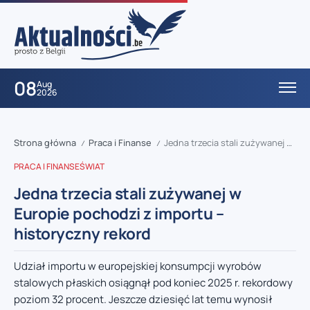
08
Aug
2026
Strona główna
Praca i Finanse
Jedna trzecia stali zużywanej w Europie pochodzi z importu – historyczny rekord
/
/
PRACA I FINANSE
ŚWIAT
Jedna trzecia stali zużywanej w
Europie pochodzi z importu –
historyczny rekord
Udział importu w europejskiej konsumpcji wyrobów
stalowych płaskich osiągnął pod koniec 2025 r. rekordowy
poziom 32 procent. Jeszcze dziesięć lat temu wynosił