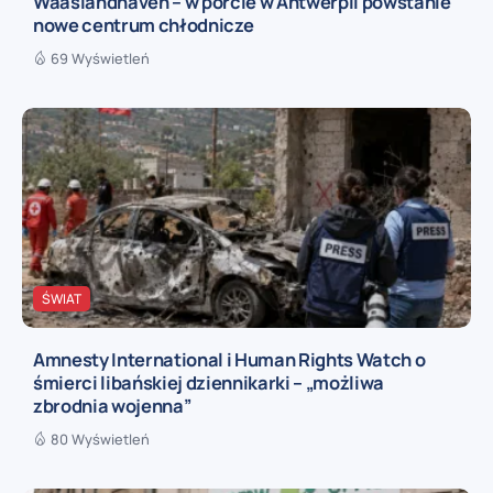
Waaslandhaven – w porcie w Antwerpii powstanie
nowe centrum chłodnicze
69 Wyświetleń
ŚWIAT
Amnesty International i Human Rights Watch o
śmierci libańskiej dziennikarki – „możliwa
zbrodnia wojenna”
80 Wyświetleń