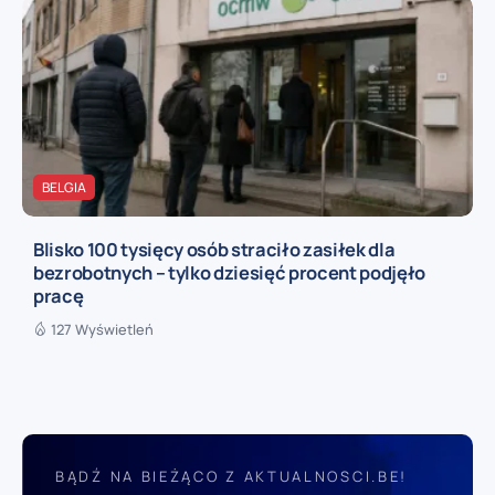
BELGIA
Blisko 100 tysięcy osób straciło zasiłek dla
bezrobotnych – tylko dziesięć procent podjęło
pracę
127 Wyświetleń
BĄDŹ NA BIEŻĄCO Z AKTUALNOSCI.BE!