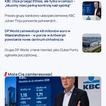
KBC chce przejąć Ethias, ale tylko w całości –
„Musimy mieć pełną kontrolę nad spółką”
Prezes grupy bankowo-ubezpieczeniowej KBC
Johan Thijs ponownie potwierdził...
DP World zainwestuje 48 milionów euro w
Waaslandhaven – w porcie w Antwerpii
powstanie nowe centrum chłodnicze
Grupa DP World, znana również jako Dubai Ports,
ogłosiła początkową...
Może Cię zainteresować