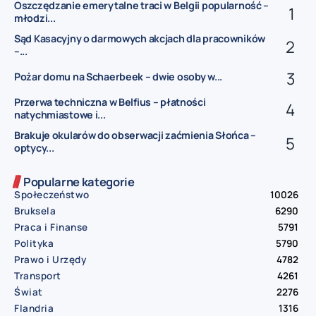
Oszczędzanie emerytalne traci w Belgii popularność –
młodzi...
Sąd Kasacyjny o darmowych akcjach dla pracowników
–...
Pożar domu na Schaerbeek – dwie osoby w...
Przerwa techniczna w Belfius – płatności
natychmiastowe i...
Brakuje okularów do obserwacji zaćmienia Słońca –
optycy...
Popularne kategorie
Społeczeństwo
10026
Bruksela
6290
Praca i Finanse
5791
Polityka
5790
Prawo i Urzędy
4782
Transport
4261
Świat
2276
Flandria
1316