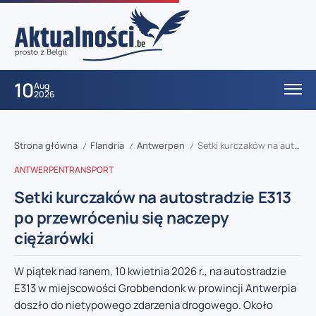
10
Aug
2026
Strona główna
Flandria
Antwerpen
Setki kurczaków na autostradzie E313 po przewróceniu się naczepy ciężarówki
/
/
/
ANTWERPEN
TRANSPORT
Setki kurczaków na autostradzie E313
po przewróceniu się naczepy
ciężarówki
W piątek nad ranem, 10 kwietnia 2026 r., na autostradzie
E313 w miejscowości Grobbendonk w prowincji Antwerpia
doszło do nietypowego zdarzenia drogowego. Około