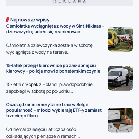
R E K L A M A
Najnowsze wpisy
Ośmiolatka wyciągnięta z wody w Sint-Niklaas –
dziewczynkę udało się reanimować
Ośmioletnia dziewczynka została w sobotę
wyciągnięta z wody na terenie...
15-latek przejął kierownicę po zasłabnięciu
kierowcy – policja mówi o bohaterskim czynie
15-letni chłopak z Holandii prawdopodobnie
zapobiegł w sobotę po południu...
Oszczędzanie emerytalne traci w Belgii
popularność – młodzi wybierają ETF-y zamiast
trzeciego filaru
Od niemal dziesięciu lat liczba osób
odkładających pieniądze w ramach...