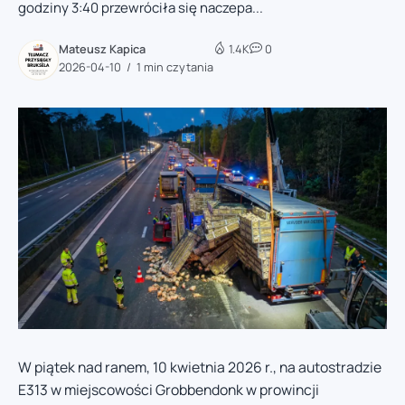
godziny 3:40 przewróciła się naczepa...
Mateusz Kapica
1.4K
0
2026-04-10
1 min czytania
W piątek nad ranem, 10 kwietnia 2026 r., na autostradzie
E313 w miejscowości Grobbendonk w prowincji