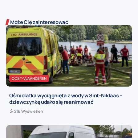
Może Cię zainteresować
OOST-VLAANDEREN
Ośmiolatka wyciągnięta z wody w Sint-Niklaas –
dziewczynkę udało się reanimować
216 Wyświetleń