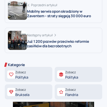
Poprzedni artykuł
Mobilny serwis opon skradziony w
Zaventem – straty sięgają 30 000 euro
Następny artykuł
Już 1 200 pozwów przeciwko reformie
zasiłków dla bezrobotnych
Kategorie
Zobacz
Zobacz
Polityka
Polityka
Zobacz
Zobacz
Bruksela
Flandria