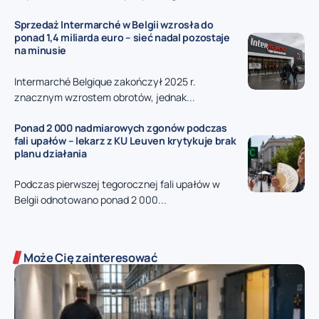
Sprzedaż Intermarché w Belgii wzrosła do
ponad 1,4 miliarda euro – sieć nadal pozostaje
na minusie
Intermarché Belgique zakończył 2025 r.
znacznym wzrostem obrotów, jednak...
Ponad 2 000 nadmiarowych zgonów podczas
fali upałów – lekarz z KU Leuven krytykuje brak
planu działania
Podczas pierwszej tegorocznej fali upałów w
Belgii odnotowano ponad 2 000...
Może Cię zainteresować