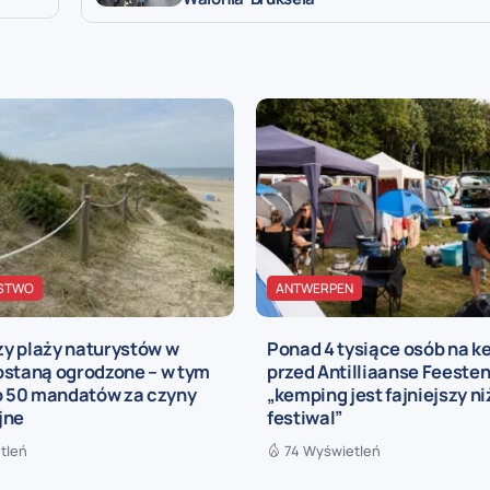
STWO
ANTWERPEN
y plaży naturystów w
Ponad 4 tysiące osób na 
ostaną ogrodzone – w tym
przed Antilliaanse Feesten
ko 50 mandatów za czyny
„kemping jest fajniejszy n
jne
festiwal”
tleń
74 Wyświetleń