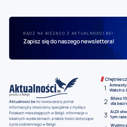
BĄDŹ NA BIEŻĄCO Z AKTUALNOSCI.BE!
Zapisz się do naszego newslettera!
Chętnie cz
Amnesty 
Watch o ś
Blisko 1
Aktualnosci.be
to nowoczesny portal
dla bezr
informacyjny stworzony specjalnie z myślą o
ALDI otw
Polakach mieszkających w Belgii: informacje o
tym raze
lokalnych wydarzeniach, a także treści dotyczące
życia codziennego w Belgii.
Wydmy p