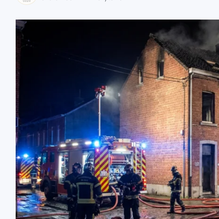
zaobserwuj nas
zaobserwuj nas
zaobserwuj nas
zaobserwuj nas