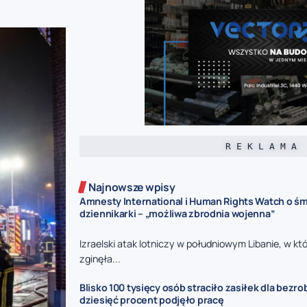
R E K L A M A
Najnowsze wpisy
Amnesty International i Human Rights Watch o śmi
dziennikarki – „możliwa zbrodnia wojenna”
Izraelski atak lotniczy w południowym Libanie, w kt
zginęła...
Blisko 100 tysięcy osób straciło zasiłek dla bezro
dziesięć procent podjęło pracę