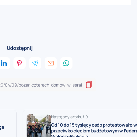
Udostępnij
Następny artykuł
Od 10 do 15 tysięcy osób protestowało w
ga
przeciwko cięciom budżetowym w Federa
Walonia-Bruksela