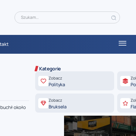
takt
Kategorie
Zobacz
Zo
Polityka
Po
Zobacz
Zo
Bruksela
Fl
wybuchł około