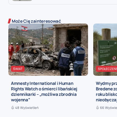
Może Cię zainteresować
ŚWIAT
SPOŁECZEŃ
Amnesty International i Human
Wydmy prz
Rights Watch o śmierci libańskiej
Bredene z
dziennikarki – „możliwa zbrodnia
roku blis
wojenna”
nieobycza
48 Wyświetleń
66 Wyświe