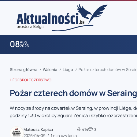
08
Aug
2026
Strona główna
Walonia
Liège
Pożar czterech domów w Seraing 
/
/
/
LIÈGE
SPOŁECZEŃSTWO
Pożar czterech domów w Seraing –
W nocy ze środy na czwartek w Seraing, w prowincji Liège, 
zaobserwuj nas
godziny 1:30 w okolicy Square Zenica i szybko rozprzestrzenił
zaobserwuj nas
Mateusz Kapica
414
0
2026-04-09
1 min czytania