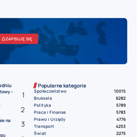
ZAPISUJĘ SIĘ
odniu
Popularne kategorie
Społeczeństwo
10015
etowy –
Bruksela
6282
Polityka
5789
w
Praca i Finanse
5783
Prawo i Urzędy
4776
ie na
Transport
4253
Świat
2275
ngu