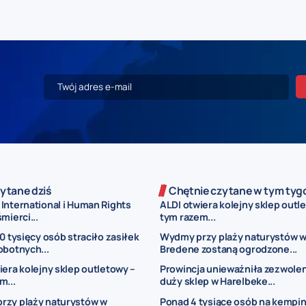
ytane dziś
Chętnie czytane w tym tyg
International i Human Rights
ALDI otwiera kolejny sklep outl
mierci...
tym razem...
00 tysięcy osób straciło zasiłek
Wydmy przy plaży naturystów 
obotnych...
Bredene zostaną ogrodzone...
iera kolejny sklep outletowy –
Prowincja unieważniła zezwolen
m...
duży sklep w Harelbeke...
rzy plaży naturystów w
Ponad 4 tysiące osób na kempi