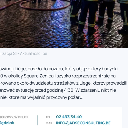
lizacja SI - Aktualnosci.be
wincji Liège, doszło do pożaru, który objął cztery budynki
 w okolicy Square Zenica i szybko rozprzestrzenił się na
rowano około dwudziestu strażaków z Liège, którzy prowadzili
opanować sytuację przed godziną 4:30. W zdarzeniu nikt nie
ie, które ma wyjaśnić przyczyny pożaru.