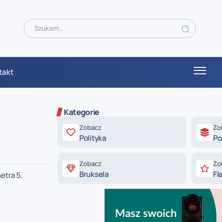
takt
Kategorie
Zobacz
Zo
Polityka
Po
Zobacz
Zo
Bruksela
Fl
etra 5.