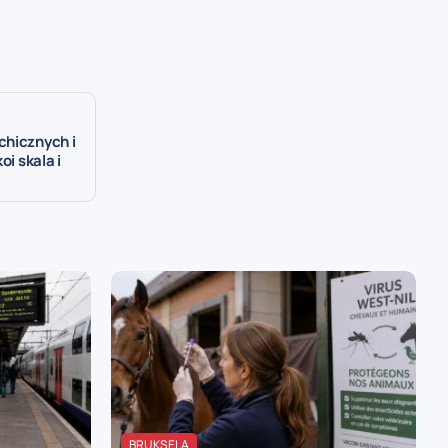
chicznych i
oi skala i
BRUKSELA