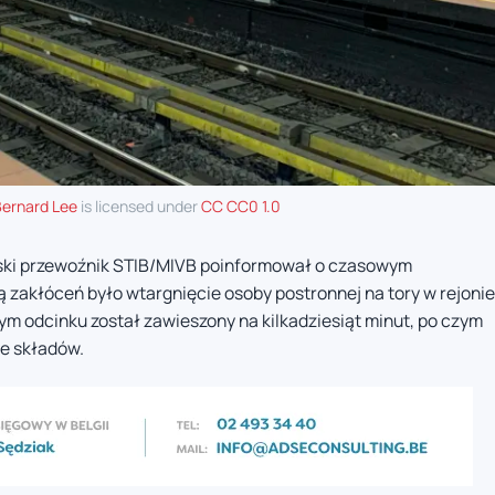
ernard Lee
is licensed under
CC CC0 1.0
elski przewoźnik STIB/MIVB poinformował o czasowym
ą zakłóceń było wtargnięcie osoby postronnej na tory w rejonie
m odcinku został zawieszony na kilkadziesiąt minut, po czym
e składów.