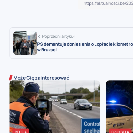
Poprzedni artykuł
PS dementuje doniesienia o „opłacie kilometr
w Brukseli
Może Cię zainteresować
BELGIA
BRUKSELA