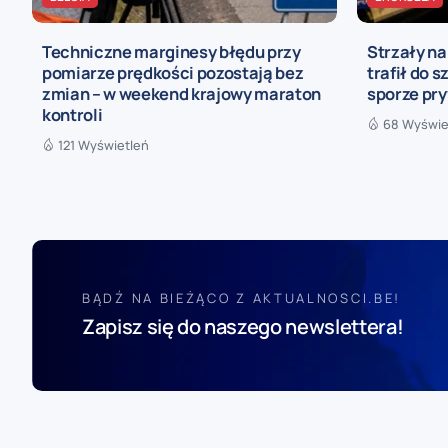
Techniczne marginesy błędu przy
Strzały n
pomiarze prędkości pozostają bez
trafił do s
zmian – w weekend krajowy maraton
sporze pr
kontroli
68 Wyświe
121 Wyświetleń
BĄDŹ NA BIEŻĄCO Z AKTUALNOSCI.BE!
Zapisz się do naszego newslettera!