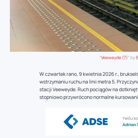
"
Veeweyde (7)
" by
B
W czwartek rano, 9 kwietnia 2026 r., bruks
wstrzymaniu ruchu na linii metra 5. Przyczyn
stacji Veeweyde. Ruch pociągów na dotknięty
stopniowo przywrócono normalne kursowani