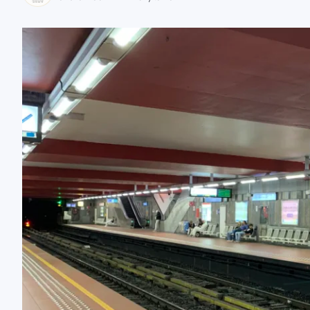
zaobserwuj nas
zaobserwuj nas
zaobserwuj nas
zaobserwuj nas