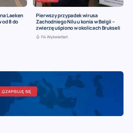
 na Laeken
Pierwszy przypadek wirusa
 od 8 do
Zachodniego Nilu u konia w Belgii –
zwierzę uśpiono w okolicach Brukseli
114 Wyświetleń
ZAPISUJĘ SIĘ