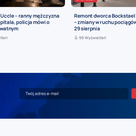
a Uccle – ranny mężczyzna
Remont dworca Bockstael
zpitala, policja mówi o
– zmiany w ruchu pociągów
ywatnym
29 sierpnia
tleń
99 Wyświetleń