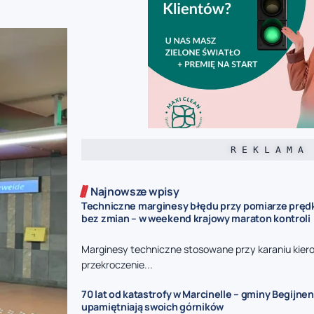
R E K L A M A
Najnowsze wpisy
Techniczne marginesy błędu przy pomiarze prędk
bez zmian – w weekend krajowy maraton kontroli
Marginesy techniczne stosowane przy karaniu kie
przekroczenie...
70 lat od katastrofy w Marcinelle – gminy Begijnen
upamiętniają swoich górników