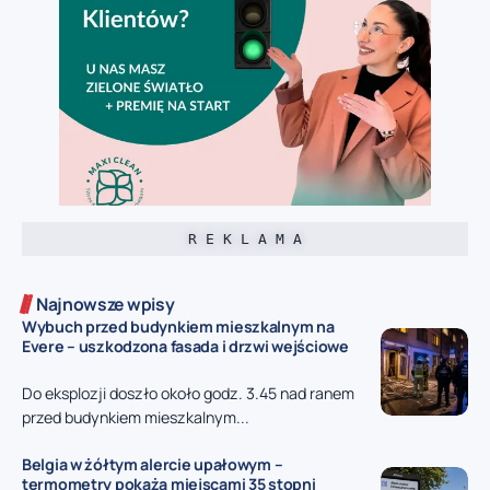
R E K L A M A
Najnowsze wpisy
Wybuch przed budynkiem mieszkalnym na
Evere – uszkodzona fasada i drzwi wejściowe
Do eksplozji doszło około godz. 3.45 nad ranem
przed budynkiem mieszkalnym...
Belgia w żółtym alercie upałowym –
termometry pokażą miejscami 35 stopni