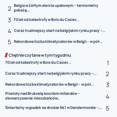
Belgia w żółtym alercie upałowym – termometry
pokażą...
70 lat od katastrofy w Bois du Cazier...
Coraz trudniejszy start na belgijskim rynku pracy –...
Rekordowa liczba klimatyzatorów w Belgii – w pół...
Chętnie czytane w tym tygodniu
70 lat od katastrofy w Bois du Cazier...
Coraz trudniejszy start na belgijskim rynku pracy –...
Rekordowa liczba klimatyzatorów w Belgii – w pół...
Przeloty nad Brukselą kosztem miliardów –
stowarzyszenie mieszkańców...
Śmiertelny wypadek na drodze N41 w Dendermonde –...