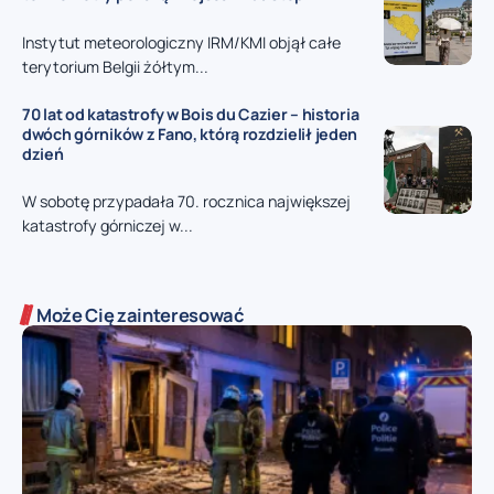
Instytut meteorologiczny IRM/KMI objął całe
terytorium Belgii żółtym...
70 lat od katastrofy w Bois du Cazier – historia
dwóch górników z Fano, którą rozdzielił jeden
dzień
W sobotę przypadała 70. rocznica największej
katastrofy górniczej w...
Może Cię zainteresować