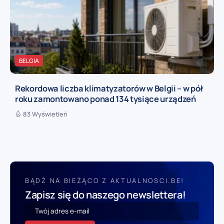
BELGIA
Rekordowa liczba klimatyzatorów w Belgii – w pół
roku zamontowano ponad 134 tysiące urządzeń
83 Wyświetleń
BĄDŹ NA BIEŻĄCO Z AKTUALNOSCI.BE!
Zapisz się do naszego newslettera!