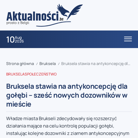
10
Aug
2026
Strona główna
Bruksela
Bruksela stawia na antykoncepcję dla gołębi – sześć nowych dozowników w mieście
/
/
BRUKSELA
SPOŁECZEŃSTWO
Bruksela stawia na antykoncepcję dla
gołębi – sześć nowych dozowników w
mieście
Władze miasta Brukseli zdecydowały się rozszerzyć
działania mające na celu kontrolę populacji gołębi,
instalując kolejne dozowniki z ziarnem antykoncepcyjnym