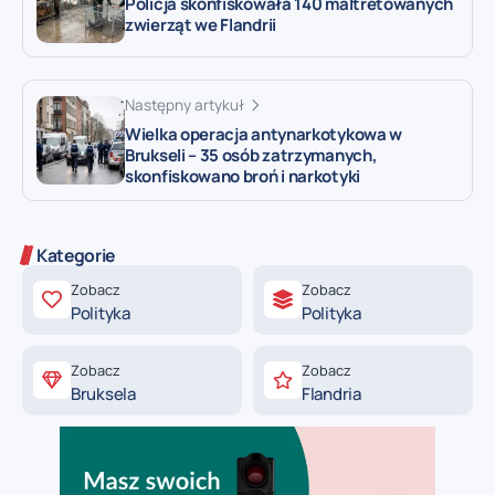
Policja skonfiskowała 140 maltretowanych
zwierząt we Flandrii
Następny artykuł
Wielka operacja antynarkotykowa w
Brukseli – 35 osób zatrzymanych,
skonfiskowano broń i narkotyki
Kategorie
Zobacz
Zobacz
Polityka
Polityka
Zobacz
Zobacz
Bruksela
Flandria