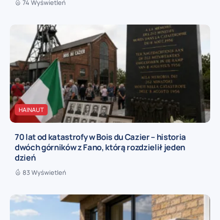
74 Wyświetleń
HAINAUT
70 lat od katastrofy w Bois du Cazier – historia
dwóch górników z Fano, którą rozdzielił jeden
dzień
83 Wyświetleń