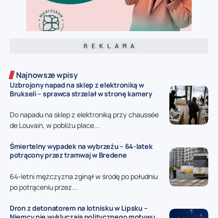
R E K L A M A
Najnowsze wpisy
Uzbrojony napad na sklep z elektroniką w
Brukseli – sprawca strzelał w stronę kamery
Do napadu na sklep z elektroniką przy chaussée
de Louvain, w pobliżu place...
Śmiertelny wypadek na wybrzeżu – 64-latek
potrącony przez tramwaj w Bredene
64-letni mężczyzna zginął w środę po południu
po potrąceniu przez...
Dron z detonatorem na lotnisku w Lipsku –
Niemcy nie wykluczają politycznego motywu