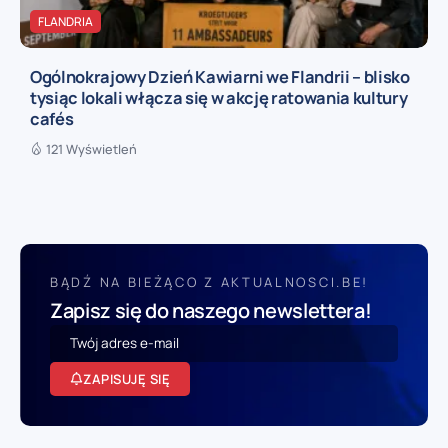
FLANDRIA
Ogólnokrajowy Dzień Kawiarni we Flandrii – blisko
tysiąc lokali włącza się w akcję ratowania kultury
cafés
121 Wyświetleń
BĄDŹ NA BIEŻĄCO Z AKTUALNOSCI.BE!
Zapisz się do naszego newslettera!
ZAPISUJĘ SIĘ