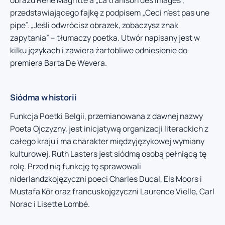
przedstawiającego fajkę z podpisem „Ceci n’est pas une
pipe”. „Jeśli odwrócisz obrazek, zobaczysz znak
zapytania” – tłumaczy poetka. Utwór napisany jest w
kilku językach i zawiera żartobliwe odniesienie do
premiera Barta De Wevera.
Siódma w historii
Funkcja Poetki Belgii, przemianowana z dawnej nazwy
Poeta Ojczyzny, jest inicjatywą organizacji literackich z
całego kraju i ma charakter międzyjęzykowej wymiany
kulturowej. Ruth Lasters jest siódmą osobą pełniącą tę
rolę. Przed nią funkcję tę sprawowali
niderlandzkojęzyczni poeci Charles Ducal, Els Moors i
Mustafa Kör oraz francuskojęzyczni Laurence Vielle, Carl
Norac i Lisette Lombé.