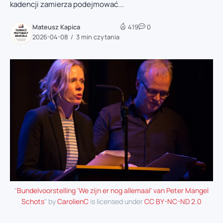
kadencji zamierza podejmować...
Mateusz Kapica
419
0
2026-04-08
3 min czytania
"
Bundelvoorstelling 'We zijn er nog allemaal' van Peter Mangel
Schots
" by
CarolienC
is licensed under
CC BY-NC-ND 2.0