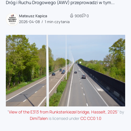
Dróg i Ruchu Drogowego (AWV) przeprowadzi w tym...
Mateusz Kapica
906
0
2026-04-08
1 min czytania
"
View of the E313 from Runksterkiezel bridge, Hasselt, 2025
" by
DimiTalen
is licensed under
CC CC0 1.0