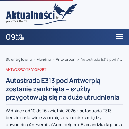
09
Aug
2026
Strona główna
Flandria
Antwerpen
Autostrada E313 pod Antwerpią zostanie zamknięta – służby przygotowują się na duże utrudnienia
/
/
/
ANTWERPEN
TRANSPORT
Autostrada E313 pod Antwerpią
zostanie zamknięta – służby
przygotowują się na duże utrudnienia
W dniach od 10 do 16 kwietnia 2026 r. autostrada E313
będzie całkowicie zamknięta na odcinku między
obwodnicą Antwerpii a Wommelgem. Flamandzka Agencja