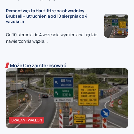
Remont węzła Haut-Ittre na obwodnicy
Brukseli – utrudnienia od 10 sierpnia do 4
września
Od 10 sierpnia do 4 września wymieniana będzie
nawierzchnia węzła...
Może Cię zainteresować
BRABANT WALLON