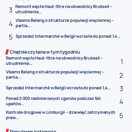
Remont węzła Haut-Ittre na obwodnicy Brukseli –
utrudnienia...
Vlaams Belang o strukturze populacji więziennej –
partia...
Sprzedaż Intermarché w Belgii wzrosła do ponad 1,4...
Chętnie czytane w tym tygodniu
Remont węzła Haut-Ittre na obwodnicy Brukseli –
utrudnienia...
Vlaams Belang o strukturze populacji więziennej –
partia...
Sprzedaż Intermarché w Belgii wzrosła do ponad 1,4...
Ponad 2 000 nadmiarowych zgonów podczas fali
upałów...
Kontrole drogowe w Limburgii – dziewięć zatrzymanych
praw...
Popularne kategorie