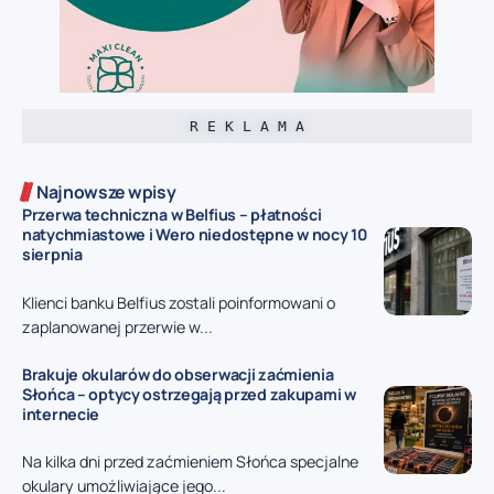
R E K L A M A
Najnowsze wpisy
Przerwa techniczna w Belfius – płatności
natychmiastowe i Wero niedostępne w nocy 10
sierpnia
Klienci banku Belfius zostali poinformowani o
zaplanowanej przerwie w...
Brakuje okularów do obserwacji zaćmienia
Słońca – optycy ostrzegają przed zakupami w
internecie
Na kilka dni przed zaćmieniem Słońca specjalne
okulary umożliwiające jego...