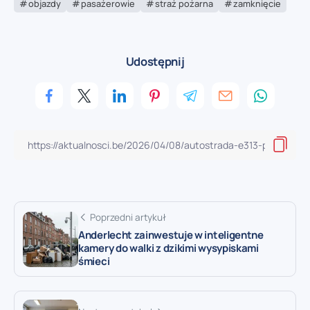
objazdy
pasażerowie
straż pożarna
zamknięcie
Udostępnij
Poprzedni artykuł
Anderlecht zainwestuje w inteligentne
kamery do walki z dzikimi wysypiskami
śmieci