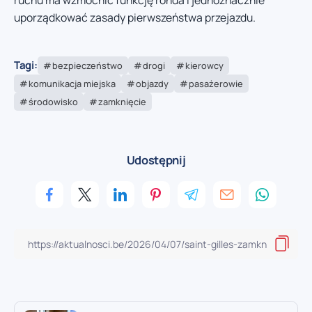
ruchu ma wzmocnić funkcję ronda i jednoznacznie
uporządkować zasady pierwszeństwa przejazdu.
Tagi:
bezpieczeństwo
drogi
kierowcy
komunikacja miejska
objazdy
pasażerowie
środowisko
zamknięcie
Udostępnij