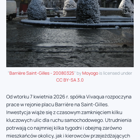
"
Barrière Saint-Gilles - 20080325
" by
Moyogo
is licensed under
CC BY-SA 3.0
Od wtorku 7 kwietnia 2026 r. spółka Vivaqua rozpoczyna
prace w rejonie placu Barrière na Saint-Gilles.
Inwestycja wiąże się z czasowym zamknięciem kilku
kluczowych ulic dla ruchu samochodowego. Utrudnienia
potrwają co najmniej kilka tygodni i obejmą zarówno
mieszkańców okolicy, jak i kierowców przejeżdżających