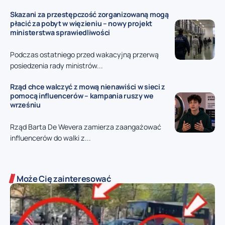
Skazani za przestępczość zorganizowaną mogą
płacić za pobyt w więzieniu – nowy projekt
ministerstwa sprawiedliwości
Podczas ostatniego przed wakacyjną przerwą
posiedzenia rady ministrów...
Rząd chce walczyć z mową nienawiści w sieci z
pomocą influencerów – kampania ruszy we
wrześniu
Rząd Barta De Wevera zamierza zaangażować
influencerów do walki z...
Może Cię zainteresować