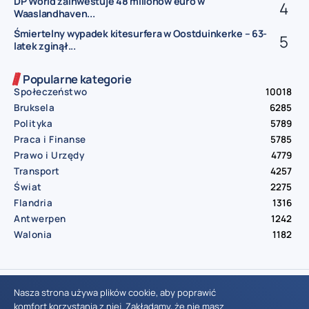
DP World zainwestuje 48 milionów euro w
Waaslandhaven...
Śmiertelny wypadek kitesurfera w Oostduinkerke – 63-
latek zginął...
Popularne kategorie
Społeczeństwo
10018
Bruksela
6285
Polityka
5789
Praca i Finanse
5785
Prawo i Urzędy
4779
Transport
4257
Świat
2275
Flandria
1316
Antwerpen
1242
Walonia
1182
© Aktualnosci.be – All Right Reserved 2016-2026
Nasza strona używa plików cookie, aby poprawić
komfort korzystania z niej. Zakładamy, że nie masz