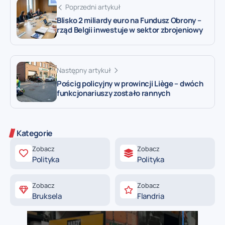
Poprzedni artykuł
Blisko 2 miliardy euro na Fundusz Obrony –
rząd Belgii inwestuje w sektor zbrojeniowy
Następny artykuł
Pościg policyjny w prowincji Liège – dwóch
funkcjonariuszy zostało rannych
Kategorie
Zobacz
Zobacz
Polityka
Polityka
Zobacz
Zobacz
Bruksela
Flandria