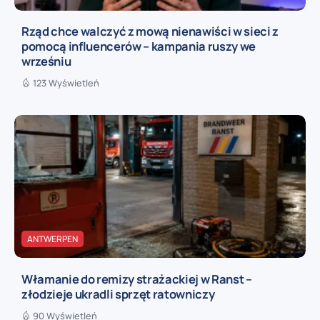
Rząd chce walczyć z mową nienawiści w sieci z
pomocą influencerów – kampania ruszy we
wrześniu
123 Wyświetleń
ANTWERPEN
Włamanie do remizy strażackiej w Ranst –
złodzieje ukradli sprzęt ratowniczy
90 Wyświetleń