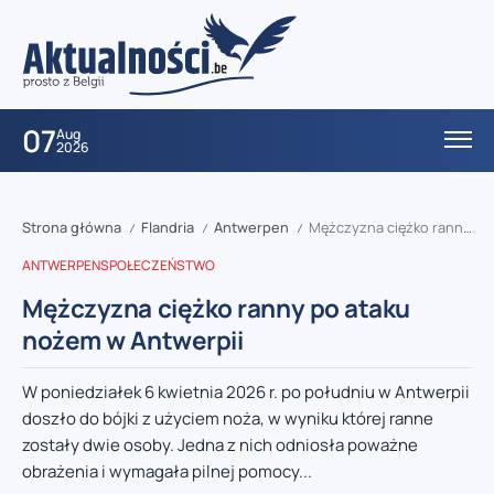
07
Aug
2026
Strona główna
Flandria
Antwerpen
Mężczyzna ciężko ranny po ataku nożem w Antwerpii
/
/
/
ANTWERPEN
SPOŁECZEŃSTWO
Mężczyzna ciężko ranny po ataku
nożem w Antwerpii
W poniedziałek 6 kwietnia 2026 r. po południu w Antwerpii
doszło do bójki z użyciem noża, w wyniku której ranne
zostały dwie osoby. Jedna z nich odniosła poważne
obrażenia i wymagała pilnej pomocy...