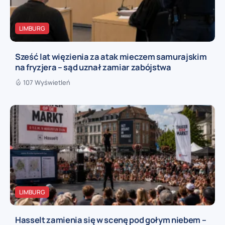
LIMBURG
Sześć lat więzienia za atak mieczem samurajskim
na fryzjera – sąd uznał zamiar zabójstwa
107 Wyświetleń
LIMBURG
Hasselt zamienia się w scenę pod gołym niebem –