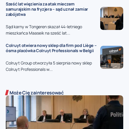
Sześć lat więzienia za atak mieczem
samurajskim na fryzjera – sąd uznał zamiar
zabójstwa
Sąd karny w Tongeren skazał 44-letniego
mieszkańca Maaseik na sześć lat...
Colruyt otwiera nowy sklep dla firm pod Liège –
ósma placówka Colruyt Professionals w Belgii
Colruyt Group otworzyła 5 sierpnia nowy sklep
Colruyt Professionals w...
Może Cię zainteresować