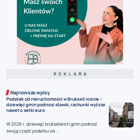
R E K L A M A
Najnowsze wpisy
Podatek od nieruchomości w Brukseli rośnie –
dziewięć gmin podnosi stawki, rachunki wyższe
nawet o setki euro
W 2026 r. dziewięć brukselskich gmin podnosi
swoją część podatku od...