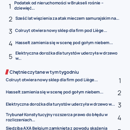
Podatek od nieruchomości w Brukseli rośnie –
dziewięć...
Sześć lat więzienia za atak mieczem samurajskim na...
Colruyt otwiera nowy sklep dla firm pod Liège...
Hasselt zamienia się w scenę pod gołym niebem...
Elektryczna dorożka dla turystów uderzyła w drzewo
w...
Chętnie czytane w tym tygodniu
Colruyt otwiera nowy sklep dla firm pod Liège...
Hasselt zamienia się w scenę pod gołym niebem...
Elektryczna dorożka dla turystów uderzyła w drzewo w...
Trybunał Konstytucyjny rozszerza prawo do błędu w
rozliczeniach...
Siedziba AXA Belgium zamknięta z powodu skażenia