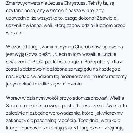
Zmartwychwstania Jezusa Chrystusa. Teksty te, są
czytane po to, aby wzmocnić naszą wiarę, aby
udowodnić, że wszystko to, czego dokonał Zbawiciel,
uczynił z własnej woli, którą zapowiedział ludziom przed
wiekami.
W czasie liturgii, zamiast hymnu Cherubinów, śpiewana
jest wyjątkowa pieśń: „Niech milczy wszelkie ludzkie
stworzenie”. Pieśń podkreśla tragizm Bożej ofiary, która
została dobrowolnie złożona ze względu na każdego z
nas. Będąc świadkiem tej niezmierzalnej miłości możemy
jedynie łkać i modlić się w milczeniu.
Wbrew widzianym wokół przykładom zachowań, Wielka
Sobota to dzień surowego postu. To jeszcze nie święto, to
zaledwie niezbędne wprowadzenie, które, jak wierzymy
zakończy się paschalną radością. Tego dnia, w trakcie
liturgii, duchowni zmieniają szaty liturgiczne – zdejmują