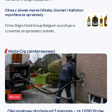
Oliwa z oliwek marek Olitalia, Giurlani i Kalliston
wycofana ze sprzedaży
Firma Sligro Food Group Belgium wycofuje w
czwartek ze sprzedaży butelki...
Może Cię zainteresować
BELGIA
Olej opałowy drożeje od 7 sierpnia – za 1 000 litrów