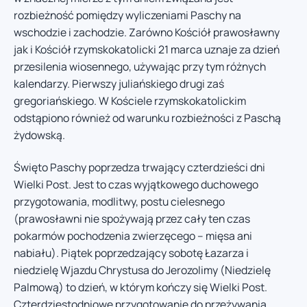
rozbieżność pomiędzy wyliczeniami Paschy na
wschodzie i zachodzie. Zarówno Kościół prawosławny
jak i Kościół rzymskokatolicki 21 marca uznaje za dzień
przesilenia wiosennego, używając przy tym różnych
kalendarzy. Pierwszy juliańskiego drugi zaś
gregoriańskiego. W Kościele rzymskokatolickim
odstąpiono również od warunku rozbieżności z Paschą
żydowską.
Święto Paschy poprzedza trwający czterdzieści dni
Wielki Post. Jest to czas wyjątkowego duchowego
przygotowania, modlitwy, postu cielesnego
(prawosławni nie spożywają przez cały ten czas
pokarmów pochodzenia zwierzęcego – mięsa ani
nabiału). Piątek poprzedzający sobotę Łazarza i
niedzielę Wjazdu Chrystusa do Jerozolimy (Niedzielę
Palmową) to dzień, w którym kończy się Wielki Post.
Czterdziestodniowe przygotowanie do przeżywania