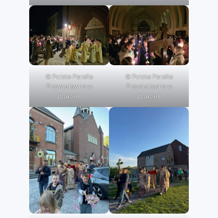
© Polska Parafia
© Polska Parafia
Prawosławna w
Prawosławna w
Brukseli
Brukseli