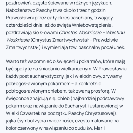
pozdrowień, często śpiewane w różnych językach.
Nabożeństwo Paschy trwa około trzech godzin.
Prawosławni przez cały okres paschlany, trwający
czterdzieści dnia, aż do święta Wniebowstąpienia,
pozdrawiają się słowami
Christos Woskriesie – Woistinu
Woskriesie
(Chrystus Zmartwychwstał – Prawdziwie
Zmartwychstał) i wymieniają tzw. paschalny pocałunek.
Warto też wspomnieć o święceniu pokarmów, które mają
być spożyte na śniadaniu wielkanocnym. W Prawosławiu
każdy post eucharystyczny, jak i wielodniowy, zrywamy
pobłogosławionym pokarmem – a konkretnie
pobłogosławionym chlebem, tak zwaną prosforą. W
święconce znajdują się: chleb (najbardziej podstawowy
pokarm oraz nawiązanie do Eucharystii ustanowionej w
Wielki Czwartek na początku Paschy Chrystusowej),
jajka (symbol życia i wieczności, często malowane na
kolor czerwony w nawiązaniu do cudu św. Marii