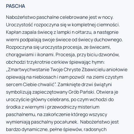
PASCHA
Nabożeństwo paschalne celebrowane jest w nocy.
Uroczystość rozpoczyna się w kompletnej ciemności.
Kapłan zapala świecę z lampki n ołtarzu, a następnie
wierni podpalają swoje świece od świecy duchownego.
Rozpoczyna się uroczysta procesja, ze świecami,
chorągwiami i ikonami. Procesja, przy biciu dzwonów,
obchodzi trzykrotnie cerkiew śpiewając hymn:
„Zmartwychwstanie Twoje Chryste Zbawicielu aniołowie
opiewają na niebiosach i nam pozwól na ziemi czystym
sercem Ciebie chwalić”. Zamknięte drzwi świątyni
symbolizują zapieczętowany Grób Pański. Otwiera je
uroczyście główny celebrans, po czym wchodzi do
środka z wiernymi i przewodniczy misterium
paschalnemu, na zakończenie którego wszyscy
wymieniają paschalny pocałunek. Nabożeństwo jest
bardzo dynamiczne, pełne śpiewów, radosnych