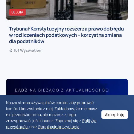
BELGIA
Trybunał Konstytucyjny rozszerza prawo do błędu
w rozliczeniach podatkowych – korzystna zmiana
dla podatników
101 Wyświetleń
BĄDŹ NA BIEŻĄCO Z AKTUALNOSCI.BE!
Zapisz się do naszego newslettera!
Nasza strona używa plików cookie, aby poprawić
komfort korzystania z niej. Zakładamy, że nie masz
nic przeciwko temu, ale możesz z tego
Akceptuję
ZAPISUJĘ SIĘ
zrezygnować, jeśli chcesz. Zapoznaj się z
Polityką
prywatności
oraz
Regulamin korzystania
.