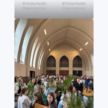
© Polska Parafia
© Polska Parafia
Prawosławna w
Prawosławna w
Brukseli
Brukseli