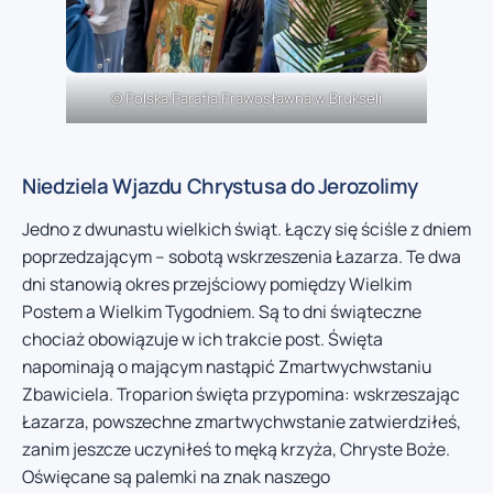
© Polska Parafia Prawosławna w Brukseli
Niedziela Wjazdu Chrystusa do Jerozolimy
Jedno z dwunastu wielkich świąt. Łączy się ściśle z dniem
poprzedzającym – sobotą wskrzeszenia Łazarza. Te dwa
dni stanowią okres przejściowy pomiędzy Wielkim
Postem a Wielkim Tygodniem. Są to dni świąteczne
chociaż obowiązuje w ich trakcie post. Święta
napominają o mającym nastąpić Zmartwychwstaniu
Zbawiciela. Troparion święta przypomina: wskrzeszając
Łazarza, powszechne zmartwychwstanie zatwierdziłeś,
zanim jeszcze uczyniłeś to męką krzyża, Chryste Boże.
Oświęcane są palemki na znak naszego