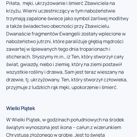
Piłata, męki, ukrzyżowanie i śmierć Zbawiciela na
krzyżu. Wierni uczestniczący w tym nabożeństwie
trzymają zapalone świece jako symbol żarliwej modlitwy
a także świadectwo obecności przy Zbawicielu.
Dwanaście fragmentów Ewangelii zostały wplecione w
nabożeństwo jutrzni, które paraliżuje głębią mądrości
zawartej w śpiewanych tego dnia troparionach i
sticherach. Słyszymy m.in., iż Ten, który stworzył cały
świat, gwiazdy, niebo i ziemię, który na ziemi postawił
wszystkie rośliny i drzewa, Sam jest teraz wieszany na
drzewie, tj. ukrzyżowany. Ten, który stworzył człowieka,
przyjmuje z ludzkich rąk męki, upokorzenie i śmierć.
Wielki Piątek
W Wielki Piątek, w godzinach południowych na środek
świątyni wynoszona jest ikona – całun z wizerunkiem
Chrystusa złożonego w grobie. Jest to święta