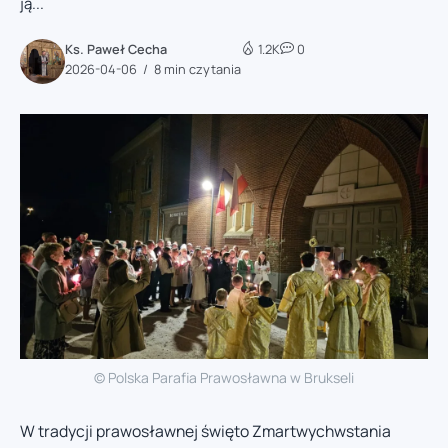
ją...
Ks. Paweł Cecha
1.2K
0
2026-04-06
8 min czytania
© Polska Parafia Prawosławna w Brukseli
W tradycji prawosławnej święto Zmartwychwstania