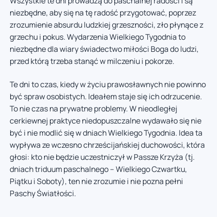
Wszystkie te dni prowadzą do paschalnej radości i są
niezbędne, aby się na tę radość przygotować, poprzez
zrozumienie absurdu ludzkiej grzeszności, zło płynące z
grzechu i pokus. Wydarzenia Wielkiego Tygodnia to
niezbędne dla wiary świadectwo miłości Boga do ludzi,
przed którą trzeba stanąć w milczeniu i pokorze.
Te dni to czas, kiedy w życiu prawosławnych nie powinno
być spraw osobistych. Ideałem staje się ich odrzucenie.
To nie czas na prywatne problemy. W nieodległej
cerkiewnej praktyce niedopuszczalne wydawało się nie
być i nie modlić się w dniach Wielkiego Tygodnia. Idea ta
wypływa ze wczesno chrześcijańskiej duchowości, która
głosi: kto nie będzie uczestniczył w Passze Krzyża (tj.
dniach triduum paschalnego – Wielkiego Czwartku,
Piątku i Soboty), ten nie zrozumie i nie pozna pełni
Paschy Światłości.