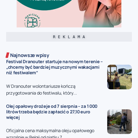
R E K L A M A
Najnowsze wpisy
Festival Dranouter startuje na nowym terenie –
„chcemy być bardziej muzycznymi wakacjami
niż festiwalem”
W Dranouter wolontariusze kończą
przygotowania do festiwalu, który...
Olej opałowy drożeje od 7 sierpnia – za 1 000
litrów trzeba będzie zapłacić o 27,10 euro
więcej
Oficjalna cena maksymalna oleju opałowego
wzrośnie w Belgii od piątku 7...