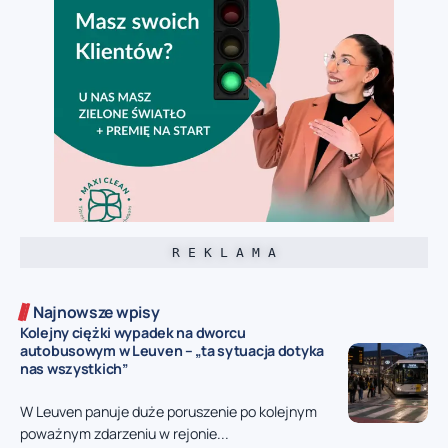
R E K L A M A
Najnowsze wpisy
Kolejny ciężki wypadek na dworcu
autobusowym w Leuven – „ta sytuacja dotyka
nas wszystkich”
W Leuven panuje duże poruszenie po kolejnym
poważnym zdarzeniu w rejonie...