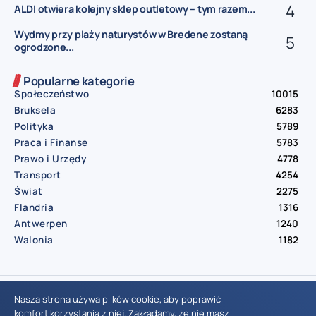
ALDI otwiera kolejny sklep outletowy – tym razem...
Wydmy przy plaży naturystów w Bredene zostaną
ogrodzone...
Popularne kategorie
Społeczeństwo
10015
Bruksela
6283
Polityka
5789
Praca i Finanse
5783
Prawo i Urzędy
4778
Transport
4254
Świat
2275
Flandria
1316
Antwerpen
1240
Walonia
1182
© Aktualnosci.be – All Right Reserved 2016-2026
Nasza strona używa plików cookie, aby poprawić
komfort korzystania z niej. Zakładamy, że nie masz