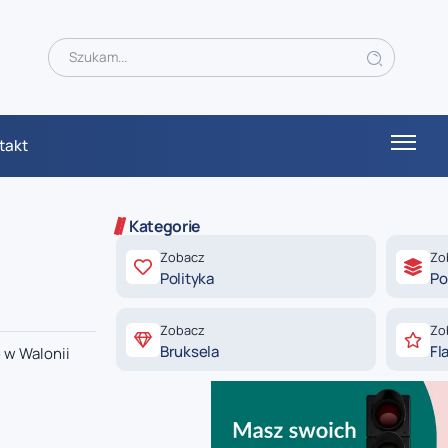
takt
Kategorie
Zobacz
Zo
Polityka
Po
Zobacz
Zo
Bruksela
Fl
ę w Walonii