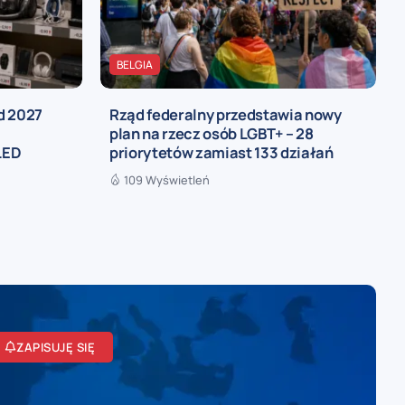
BELGIA
d 2027
Rząd federalny przedstawia nowy
,
plan na rzecz osób LGBT+ – 28
LED
priorytetów zamiast 133 działań
109 Wyświetleń
ZAPISUJĘ SIĘ