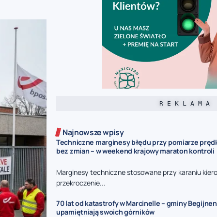
R E K L A M A
Najnowsze wpisy
Techniczne marginesy błędu przy pomiarze prędk
bez zmian – w weekend krajowy maraton kontroli
Marginesy techniczne stosowane przy karaniu kie
przekroczenie...
70 lat od katastrofy w Marcinelle – gminy Begijnen
upamiętniają swoich górników