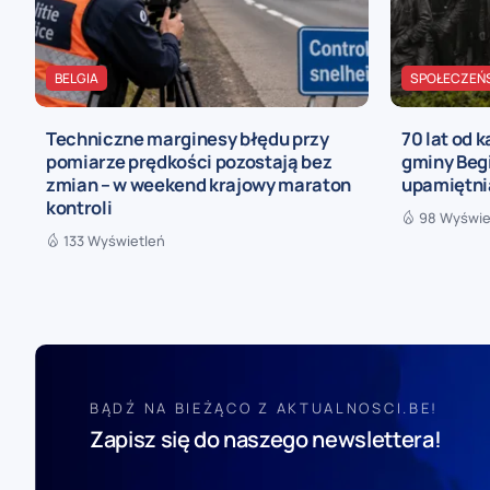
BELGIA
SPOŁECZEŃ
Techniczne marginesy błędu przy
70 lat od 
pomiarze prędkości pozostają bez
gminy Begi
zmian – w weekend krajowy maraton
upamiętni
kontroli
98 Wyświe
133 Wyświetleń
BĄDŹ NA BIEŻĄCO Z AKTUALNOSCI.BE!
Zapisz się do naszego newslettera!