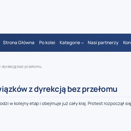
Strona Główna
Po kolei
Kategorie
Nasi partnerzy
Kon
z dyrekcją bez przełomu
wiązków z dyrekcją bez przełomu
zi w kolejny etap i obejmuje już cały kraj. Protest rozpoczął si