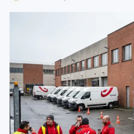
zaobserwuj nas
zaobserwuj nas
zaobserwuj nas
zaobserwuj nas