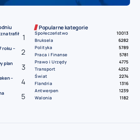
odniu
Popularne kategorie
Społeczeństwo
10013
zna trafił
Bruksela
6282
Polityka
5789
 roku –
Praca i Finanse
5781
Prawo i Urzędy
4775
y plan
Transport
4252
Świat
2274
eken –
Flandria
1316
Antwerpen
1239
na
Walonia
1182