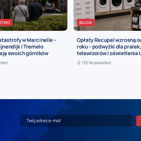
STWO
BELGIA
katastrofy w Marcinelle –
Opłaty Recupel wzrosną o
jnendijk i Tremelo
roku – podwyżki dla pralek
ają swoich górników
telewizorów i oświetlenia 
tleń
133 Wyświetleń