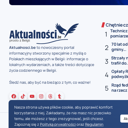
Chętnie cz
Technicz
pomiarze 
70 lat od
Aktualnosci.be
to nowoczesny portal
gminy...
informacyjny stworzony specjalnie z myślą o
Strzały 
Polakach mieszkających w Belgii: informacje o
trafił do.
lokalnych wydarzeniach, a także treści dotyczące
życia codziennego w Belgii.
Opłaty R
podwyżki
Śledź nas, aby być na bieżąco z tym, co ważne!
Rząd fed
na rzecz
Nasza strona używa plików cookie, aby poprawić komfort
korzystania z niej. Zakładamy, że nie masz nic przeciwko
temu, ale możesz z tego zrezygnować, jeśli chcesz.
Ak
Zapoznaj się z
Polityką prywatności
oraz
Regulamin