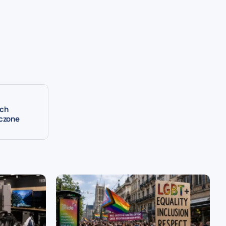
ych
iczone