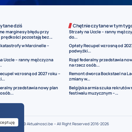
ytane dziś
Chętnie czytane w tym tyg
ne marginesy błędu przy
Strzały na Uccle – ranny mężczy
prędkości pozostają bez...
do...
 katastrofy w Marcinelle –
Opłaty Recupel wzrosną od 2027
podwyżki...
na Uccle – ranny mężczyzna
Rząd federalny przedstawia now
..
na rzecz osób...
ecupel wzrosną od 2027 roku –
Remont dworca Bockstael na La
...
zmiany w...
eralny przedstawia nowy plan
Belgijska armia szuka rekrutów 
 osób...
festiwalu muzycznym –...
ceptuję
© Aktualnosci.be – All Right Reserved 2016-2026