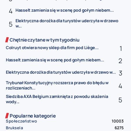
Hasselt zamienia się w scenę pod gołym niebem...
Elektryczna dorożka dla turystów uderzyła w drzewo
w...
Chętnie czytane w tym tygodniu
Colruyt otwiera nowy sklep dla firm pod Liège...
Hasselt zamienia się w scenę pod gołym niebem...
Elektryczna dorożka dla turystów uderzyła w drzewo w...
Trybunał Konstytucyjny rozszerza prawo do błędu w
rozliczeniach...
Siedziba AXA Belgium zamknięta z powodu skażenia
wody...
Popularne kategorie
Społeczeństwo
10003
Bruksela
6275