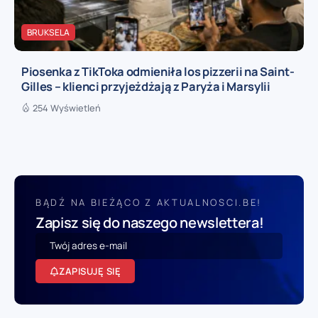
BRUKSELA
Piosenka z TikToka odmieniła los pizzerii na Saint-
Gilles – klienci przyjeżdżają z Paryża i Marsylii
254 Wyświetleń
BĄDŹ NA BIEŻĄCO Z AKTUALNOSCI.BE!
Zapisz się do naszego newslettera!
ZAPISUJĘ SIĘ