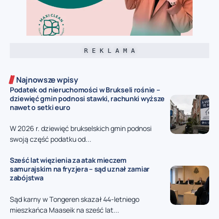
R E K L A M A
Najnowsze wpisy
Podatek od nieruchomości w Brukseli rośnie –
dziewięć gmin podnosi stawki, rachunki wyższe
nawet o setki euro
W 2026 r. dziewięć brukselskich gmin podnosi
swoją część podatku od...
Sześć lat więzienia za atak mieczem
samurajskim na fryzjera – sąd uznał zamiar
zabójstwa
Sąd karny w Tongeren skazał 44-letniego
mieszkańca Maaseik na sześć lat...