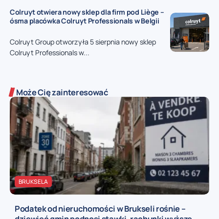
Colruyt otwiera nowy sklep dla firm pod Liège –
ósma placówka Colruyt Professionals w Belgii
Colruyt Group otworzyła 5 sierpnia nowy sklep
Colruyt Professionals w...
Może Cię zainteresować
BRUKSELA
Podatek od nieruchomości w Brukseli rośnie –
dziewięć gmin podnosi stawki, rachunki wyższe