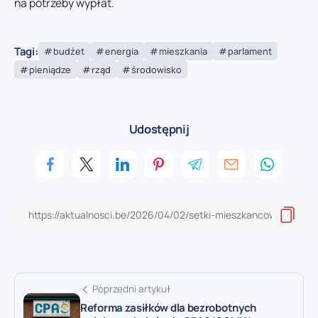
na potrzeby wypłat.
Tagi:
budżet
energia
mieszkania
parlament
pieniądze
rząd
środowisko
Udostępnij
Poprzedni artykuł
Reforma zasiłków dla bezrobotnych