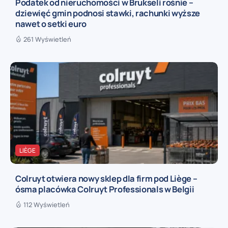
Podatek od nieruchomości w Brukseli rośnie –
dziewięć gmin podnosi stawki, rachunki wyższe
nawet o setki euro
261 Wyświetleń
LIÈGE
Colruyt otwiera nowy sklep dla firm pod Liège –
ósma placówka Colruyt Professionals w Belgii
112 Wyświetleń