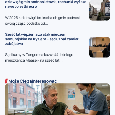
dziewięć gmin podnosi stawki, rachunki wyższe
nawet o setki euro
W 2026 r. dziewięć brukselskich gmin podnosi
swoją część podatku od...
Sześć lat więzienia za atak mieczem
samurajskim na fryzjera – sąd uznał zamiar
zabójstwa
Sąd karny w Tongeren skazał 44-letniego
mieszkańca Maaseik na sześć lat...
Może Cię zainteresować