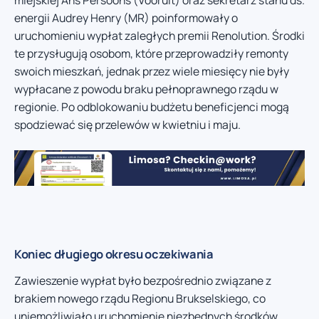
miejskiej Ans Persoons (Vooruit) oraz sekretarz stanu ds.
energii Audrey Henry (MR) poinformowały o
uruchomieniu wypłat zaległych premii Renolution. Środki
te przysługują osobom, które przeprowadziły remonty
swoich mieszkań, jednak przez wiele miesięcy nie były
wypłacane z powodu braku pełnoprawnego rządu w
regionie. Po odblokowaniu budżetu beneficjenci mogą
spodziewać się przelewów w kwietniu i maju.
Koniec długiego okresu oczekiwania
Zawieszenie wypłat było bezpośrednio związane z
brakiem nowego rządu Regionu Brukselskiego, co
uniemożliwiało uruchomienie niezbędnych środków