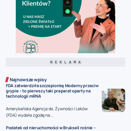
R E K L A M A
Najnowsze wpisy
FDA zatwierdziła szczepionkę Moderny przeciw
grypie – to pierwszy taki preparat oparty na
technologii mRNA
Amerykańska Agencja ds. Żywności i Leków
(FDA) wydała zgodę na...
Podatek od nieruchomości w Brukseli rośnie –