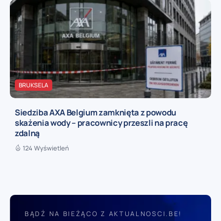
BRUKSELA
Siedziba AXA Belgium zamknięta z powodu
skażenia wody – pracownicy przeszli na pracę
zdalną
124 Wyświetleń
BĄDŹ NA BIEŻĄCO Z AKTUALNOSCI.BE!