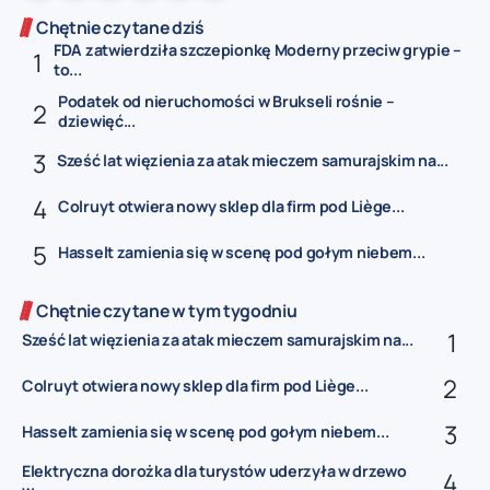
Chętnie czytane dziś
FDA zatwierdziła szczepionkę Moderny przeciw grypie –
to...
Podatek od nieruchomości w Brukseli rośnie –
dziewięć...
Sześć lat więzienia za atak mieczem samurajskim na...
Colruyt otwiera nowy sklep dla firm pod Liège...
Hasselt zamienia się w scenę pod gołym niebem...
Chętnie czytane w tym tygodniu
Sześć lat więzienia za atak mieczem samurajskim na...
Colruyt otwiera nowy sklep dla firm pod Liège...
Hasselt zamienia się w scenę pod gołym niebem...
Elektryczna dorożka dla turystów uderzyła w drzewo