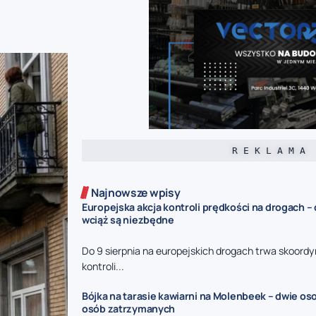
R E K L A M A
Najnowsze wpisy
Europejska akcja kontroli prędkości na drogach –
wciąż są niezbędne
Do 9 sierpnia na europejskich drogach trwa skoord
kontroli...
Bójka na tarasie kawiarni na Molenbeek – dwie oso
osób zatrzymanych