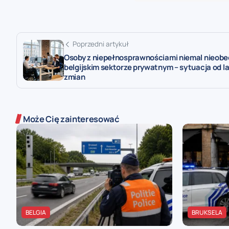
Poprzedni artykuł
Osoby z niepełnosprawnościami niemal nieob
belgijskim sektorze prywatnym – sytuacja od la
zmian
Może Cię zainteresować
BELGIA
BRUKSELA