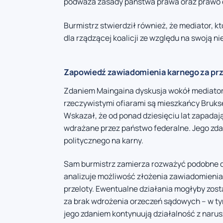
podważa zasady państwa prawa oraz prawo 
Burmistrz stwierdził również, że mediator, k
dla rządzącej koalicji ze względu na swoją 
Zapowiedź zawiadomienia karnego za prz
Zdaniem Maingaina dyskusja wokół mediator
rzeczywistymi ofiarami są mieszkańcy Bruksel
Wskazał, że od ponad dziesięciu lat zapadają
wdrażane przez państwo federalne. Jego zd
politycznego na karny.
Sam burmistrz zamierza rozważyć podobne d
analizuje możliwość złożenia zawiadomieni
przeloty. Ewentualne działania mogłyby zo
za brak wdrożenia orzeczeń sądowych – w tym
jego zdaniem kontynuują działalność z naru