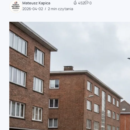
Mateusz Kapica
452
0
zaobserwuj nas
2026-04-02
2 min czytania
zaobserwuj nas
zaobserwuj nas
zaobserwuj nas