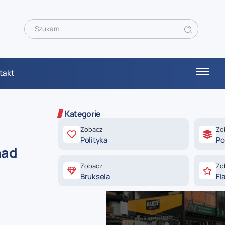
takt
Kategorie
Zobacz
Zo
Polityka
Po
nad
Zobacz
Zo
Bruksela
Fl