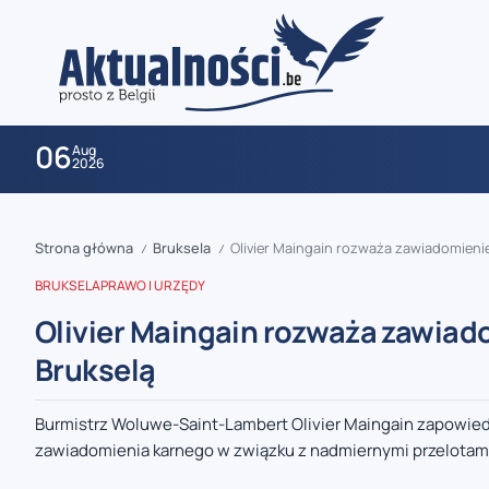
06
Aug
2026
Strona główna
Bruksela
Olivier Maingain rozważa zawiadomieni
/
/
BRUKSELA
PRAWO I URZĘDY
Olivier Maingain rozważa zawiad
Brukselą
zaobserwuj nas
Burmistrz Woluwe-Saint-Lambert Olivier Maingain zapowiedz
zawiadomienia karnego w związku z nadmiernymi przelotami
zaobserwuj nas