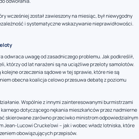
do odwołania.
tóry wcześniej został zawieszony na miesiąc, był niewygodny
niezależność i systematyczne wskazywanie nieprawidłowości.
eloty
a odwraca uwagę od zasadniczego problemu. Jak podkreślił,
i, którzy od lat narażeni są na uciążliwe przeloty samolotów.
 kolejne orzeczenia sądowe w tej sprawie, które nie są
aniem obecna koalicja celowo przesuwa debatę z poziomu
ziałanie. Wspólnie z innymi zainteresowanymi burmistrzami
a karnego dotyczącego nękania mieszkańców przez nadmierne
stać skierowane zarówno przeciwko ministrom odpowiedzialnym
 Jean-Lucowi Crucke’owi – jak i wobec władz lotniska, które
szeniem obowiązujących przepisów.