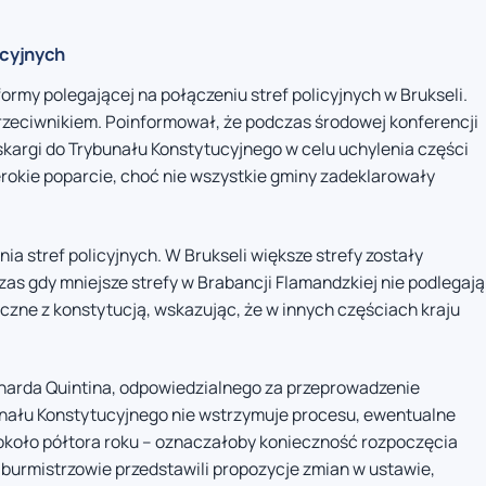
icyjnych
ormy polegającej na połączeniu stref policyjnych w Brukseli.
przeciwnikiem. Poinformował, że podczas środowej konferencji
skargi do Trybunału Konstytucyjnego w celu uchylenia części
erokie poparcie, choć nie wszystkie gminy zadeklarowały
a stref policyjnych. W Brukseli większe strefy zostały
s gdy mniejsze strefy w Brabancji Flamandzkiej nie podlegają
zne z konstytucją, wskazując, że w innych częściach kraju
ernarda Quintina, odpowiedzialnego za przeprowadzenie
unału Konstytucyjnego nie wstrzymuje procesu, ewentualne
około półtora roku – oznaczałoby konieczność rozpoczęcia
burmistrzowie przedstawili propozycje zmian w ustawie,