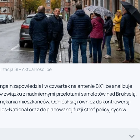
lizacja SI - Aktualnosci.be
gain zapowiedział w czwartek na antenie BX1, że analizuje
w związku z nadmiernymi przelotami samolotów nad Brukselą,
 nękania mieszkańców. Odniósł się również do kontrowersji
es-National oraz do planowanej fuzji stref policyjnych w