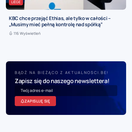
LIÈGE
KBC chce przejąć Ethias, ale tylko w całości –
„Musimy mieć pełną kontrolę nad spółką”
116 Wyświetleń
BĄDŹ NA BIEŻĄCO Z AKTUALNOSCI.BE!
Zapisz się do naszego newslettera!
ZAPISUJĘ SIĘ