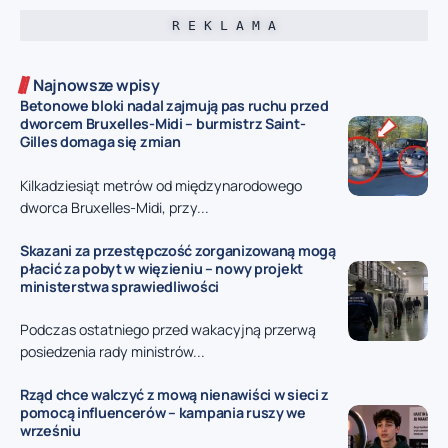
R E K L A M A
Najnowsze wpisy
Betonowe bloki nadal zajmują pas ruchu przed
dworcem Bruxelles-Midi – burmistrz Saint-
Gilles domaga się zmian
Kilkadziesiąt metrów od międzynarodowego
dworca Bruxelles-Midi, przy...
Skazani za przestępczość zorganizowaną mogą
płacić za pobyt w więzieniu – nowy projekt
ministerstwa sprawiedliwości
Podczas ostatniego przed wakacyjną przerwą
posiedzenia rady ministrów...
Rząd chce walczyć z mową nienawiści w sieci z
pomocą influencerów – kampania ruszy we
wrześniu