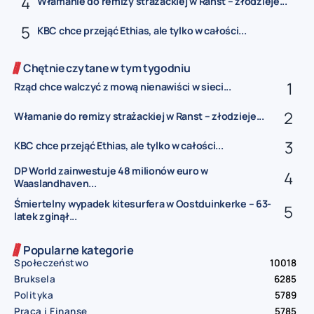
Włamanie do remizy strażackiej w Ranst – złodzieje...
KBC chce przejąć Ethias, ale tylko w całości...
Chętnie czytane w tym tygodniu
Rząd chce walczyć z mową nienawiści w sieci...
Włamanie do remizy strażackiej w Ranst – złodzieje...
KBC chce przejąć Ethias, ale tylko w całości...
DP World zainwestuje 48 milionów euro w
Waaslandhaven...
Śmiertelny wypadek kitesurfera w Oostduinkerke – 63-
latek zginął...
Popularne kategorie
Społeczeństwo
10018
Bruksela
6285
Polityka
5789
Praca i Finanse
5785