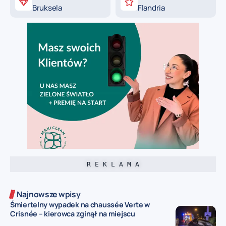
Bruksela
Flandria
R E K L A M A
Najnowsze wpisy
Śmiertelny wypadek na chaussée Verte w
Crisnée – kierowca zginął na miejscu