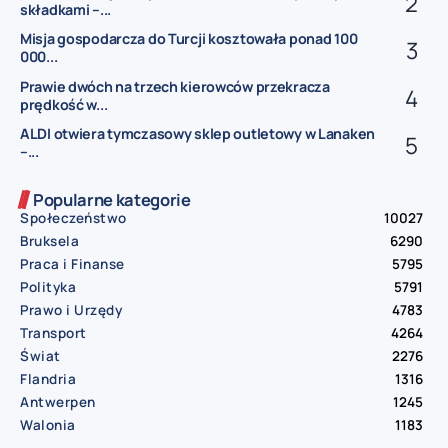
składkami –...
Misja gospodarcza do Turcji kosztowała ponad 100
000...
Prawie dwóch na trzech kierowców przekracza
prędkość w...
ALDI otwiera tymczasowy sklep outletowy w Lanaken
–...
Popularne kategorie
Społeczeństwo
10027
Bruksela
6290
Praca i Finanse
5795
Polityka
5791
Prawo i Urzędy
4783
Transport
4264
Świat
2276
Flandria
1316
Antwerpen
1245
Walonia
1183